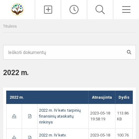
Paieška
Men
Titulinis
2022 m.
2022 m.
Atnaujinta
Dydis
2022 m. IV ketv. tarpinių
2023-05-18
113.86
finansinių ataskaitų
19:58:19
KB
rinkinys
2022 m. IV ketv.
2023-05-18
100.76