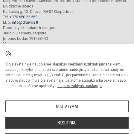
Klaipėdos r. Dituvos Aleksandro Teodoro Kuršaičio pagrindinė mokykla
Biudžetinė įstaiga
Kuršaičių g. 12, Dituva, 96357 Klaipėdos r.
Tel.
+370 650 22 569
El. p.
info@dituvos.lt
Duomenys kaupiami ir saugomi
Juridinių asmenų registre
Įmonės kodas 191788440
© 2024. Klaipėdos r. Dituvos Aleksandro Teodoro Kuršaičio pagrindinė mokykla.
Šioje svetainėje naudojame slapukus siekdami užtikrinti jums teikiamų
Visos teisės saugomos. Kopijuoti turinį be raštiško įstaigos administracijos
sutikimo griežtai draudžiama.
paslaugų kokybę, analizuoti svetainės naudojimą ir optimizuoti naršymo
patirtį. Spustelėję mygtuką „Sutinku“, jūs patvirtinate, kad sutinkate su visų
Prieinamumo paraiška
Slapukų politika
slapukų naudojimu šioje svetainėje. Jei norite atšaukti arba pakeisti savo
sutikimus, prašome apsilankyti
slapukų valdymo puslapyje
.
Sumanus būdas atnaujinti
mokyklos interneto
svetainę
NUSTATYMAI
NESUTINKU