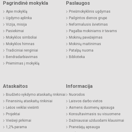
Pagrindinė mokykla
Paslaugos
Apie mokyklą
Priešmokyklinis ugdymas
Ugdymo aplinka
Pailgintos dienos grupė
Vizija, misija
Neformalusis švietimas
Pasiekimai
Pagalba mokiniams ir tėvams
Mokyklos simboliai
Mokinių pavėžėjimas
Mokyklos himnas
Mokinių maitinimas
Tradiciniai renginiai
Patalpų nuoma
Bendradarbiavimas
Biblioteka
Priėmimas į mokyklą
Ataskaitos
Informacija
Biudžeto vykdymo ataskaitų rinkiniai
Nuorodos
Finansinių ataskaitų rinkiniai
Laisvos darbo vietos
Lėšos veiklai viešinti
Asmens duomenų apsauga
Projektai
Konsultavimasis su visuomene
Viešieji pirkimai
Dažniausiai užduodami klausimai
1,2% parama
Pranešėjų apsauga