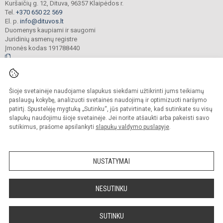
Kuršaičių g. 12, Dituva, 96357 Klaipėdos r.
Tel.
+370 650 22 569
El. p.
info@dituvos.lt
Duomenys kaupiami ir saugomi
Juridinių asmenų registre
Įmonės kodas 191788440
© 2024. Klaipėdos r. Dituvos Aleksandro Teodoro Kuršaičio pagrindinė mokykla.
Šioje svetainėje naudojame slapukus siekdami užtikrinti jums teikiamų
Visos teisės saugomos. Kopijuoti turinį be raštiško įstaigos administracijos
sutikimo griežtai draudžiama.
paslaugų kokybę, analizuoti svetainės naudojimą ir optimizuoti naršymo
patirtį. Spustelėję mygtuką „Sutinku“, jūs patvirtinate, kad sutinkate su visų
Prieinamumo paraiška
Slapukų politika
slapukų naudojimu šioje svetainėje. Jei norite atšaukti arba pakeisti savo
sutikimus, prašome apsilankyti
slapukų valdymo puslapyje
.
Sumanus būdas atnaujinti
mokyklos interneto
svetainę
NUSTATYMAI
NESUTINKU
SUTINKU