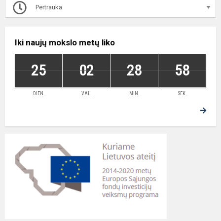
Pertrauka
Iki naujų mokslo metų liko
25
02
28
58
DIEN.
VAL.
MIN.
SEK.