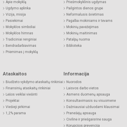
Apie mokyklą
Priešmokyklinis ugdymas
Ugdymo aplinka
Pailgintos dienos grupė
Vizija, misija
Neformalusis švietimas
Pasiekimai
Pagalba mokiniams ir tėvams
Mokyklos simboliai
Mokinių pavėžėjimas
Mokyklos himnas
Mokinių maitinimas
Tradiciniai renginiai
Patalpų nuoma
Bendradarbiavimas
Biblioteka
Priėmimas į mokyklą
Ataskaitos
Informacija
Biudžeto vykdymo ataskaitų rinkiniai
Nuorodos
Finansinių ataskaitų rinkiniai
Laisvos darbo vietos
Lėšos veiklai viešinti
Asmens duomenų apsauga
Projektai
Konsultavimasis su visuomene
Viešieji pirkimai
Dažniausiai užduodami klausimai
1,2% parama
Pranešėjų apsauga
Civilinė ir priešgaisrinė sauga
Korupcijos prevencija