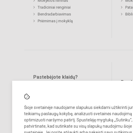
Mokyklos himnas
Moki
Tradiciniai renginiai
Pat
Bendradarbiavimas
Bibl
Priėmimas į mokyklą
Pastebėjote klaidų?
Bend
Turite pasiūlymų?
RAŠYKITE
Šioje svetainėje naudojame slapukus siekdami užtikrinti j
teikiamų paslaugų kokybę, analizuoti svetainės naudojimą 
optimizuoti naršymo patirtį. Spustelėję mygtuką „Sutinku“,
patvirtinate, kad sutinkate su visų slapukų naudojimu šioje
svetainėje. Jei norite atšaukti arba pakeisti savo sutikimu