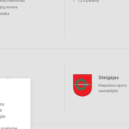
nių maitinimas
1,2% parama
alpų nuoma
ioteka
Steigėjas
raukime
Klaipėdos rajono
savivaldybė
ums
ir
 jūs
s, prašome