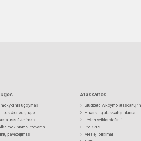
augos
Ataskaitos
šmokyklinis ugdymas
Biudžeto vykdymo ataskaitų rin
gintos dienos grupė
Finansinių ataskaitų rinkiniai
rmalusis švietimas
Lėšos veiklai viešinti
lba mokiniams ir tėvams
Projektai
nių pavėžėjimas
Viešieji pirkimai