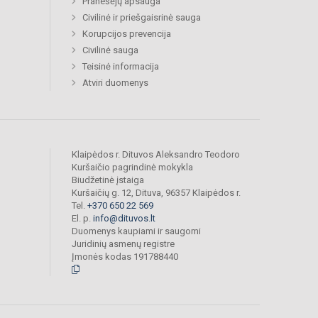
Pranešėjų apsauga
Civilinė ir priešgaisrinė sauga
Korupcijos prevencija
Civilinė sauga
Teisinė informacija
Atviri duomenys
Klaipėdos r. Dituvos Aleksandro Teodoro
Kuršaičio pagrindinė mokykla
Biudžetinė įstaiga
Kuršaičių g. 12, Dituva, 96357 Klaipėdos r.
Tel.
+370 650 22 569
El. p.
info@dituvos.lt
Duomenys kaupiami ir saugomi
Juridinių asmenų registre
Įmonės kodas 191788440