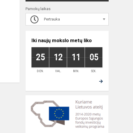
Pamokų laikas
Pertrauka
Iki naujų mokslo metų liko
25
12
11
05
DIEN.
VAL.
MIN.
SEK.