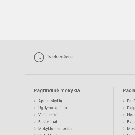
Tvarkaraščiai
Pagrindinė mokykla
Pasl
Apie mokyklą
Prie
Ugdymo aplinka
Pail
Vizija, misija
Nefo
Pasiekimai
Paga
Mokyklos simboliai
Moki