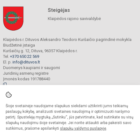
Steigėjas
Klaipėdos rajono savivaldybė
Klaipėdos r. Dituvos Aleksandro Teodoro Kuršaičio pagrindinė mokykla
Biudžetinė įstaiga
Kuršaičių g. 12, Dituva, 96357 Klaipėdos r.
Tel.
+370 650 22 569
El. p.
info@dituvos.lt
Duomenys kaupiami ir saugomi
Juridinių asmenų registre
Įmonės kodas 191788440
© 2024. Klaipėdos r. Dituvos Aleksandro Teodoro Kuršaičio pagrindinė mokykla.
Šioje svetainėje naudojame slapukus siekdami užtikrinti jums teikiamų
Visos teisės saugomos. Kopijuoti turinį be raštiško įstaigos administracijos
sutikimo griežtai draudžiama.
paslaugų kokybę, analizuoti svetainės naudojimą ir optimizuoti naršymo
patirtį. Spustelėję mygtuką „Sutinku“, jūs patvirtinate, kad sutinkate su visų
Prieinamumo paraiška
Slapukų politika
slapukų naudojimu šioje svetainėje. Jei norite atšaukti arba pakeisti savo
sutikimus, prašome apsilankyti
slapukų valdymo puslapyje
.
Sumanus būdas atnaujinti
mokyklos interneto