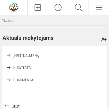
Paieška
Men
Titulinis
Aktualu mokytojams
ĮKELTI NAUJIENĄ
NUOSTATAI
DOKUMENTAI
Grįžti