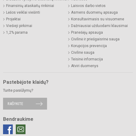
Finansinių ataskaitų rinkiniai
Laisvos darbo vietos
Lėšos veiklai viešinti
Asmens duomenų apsauga
Projektai
Konsultavimasis su visuomene
Viešieji pirkimai
Dažniausiai užduodami klausimai
1,2% parama
Pranešėjų apsauga
Civilinė ir priešgaisrinė sauga
Korupcijos prevencija
Civilinė sauga
Teisinė informacija
Atviri duomenys
Pastebėjote klaidų?
Turite pasiūlymų?
RAŠYKITE
Bendraukime