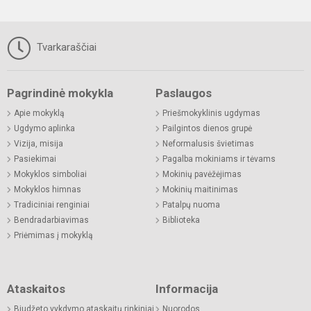
Tvarkaraščiai
Pagrindinė mokykla
Paslaugos
Apie mokyklą
Priešmokyklinis ugdymas
Ugdymo aplinka
Pailgintos dienos grupė
Vizija, misija
Neformalusis švietimas
Pasiekimai
Pagalba mokiniams ir tėvams
Mokyklos simboliai
Mokinių pavėžėjimas
Mokyklos himnas
Mokinių maitinimas
Tradiciniai renginiai
Patalpų nuoma
Bendradarbiavimas
Biblioteka
Priėmimas į mokyklą
Ataskaitos
Informacija
Biudžeto vykdymo ataskaitų rinkiniai
Nuorodos