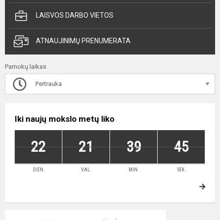
LAISVOS DARBO VIETOS
ATNAUJINIMŲ PRENUMERATA
Pamokų laikas
Pertrauka
Iki naujų mokslo metų liko
22
21
39
44
DIEN.
VAL.
MIN.
SEK.