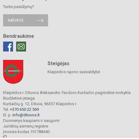
Turite pasiūlymų?
RAŠYKITE
Bendraukime
Steigėjas
Klaipėdos rajono savivaldybė
Klaipėdos r. Dituvos Aleksandro Teodoro Kuršaičio pagrindinė mokykla
Biudžetinė įstaiga
Kuršaičių g. 12, Dituva, 96357 Klaipėdos r.
Tel.
+370 650 22 569
El. p.
info@dituvos.lt
Duomenys kaupiami ir saugomi
Juridinių asmenų registre
Įmonės kodas 191788440