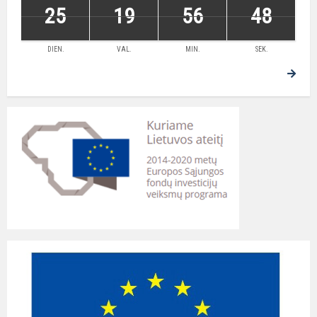
25
19
56
47
DIEN.
VAL.
MIN.
SEK.