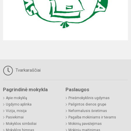
Tvarkaraščiai
Pagrindinė mokykla
Paslaugos
Apie mokyklą
Priešmokyklinis ugdymas
Ugdymo aplinka
Pailgintos dienos grupė
Vizija, misija
Neformalusis švietimas
Pasiekimai
Pagalba mokiniams ir tėvams
Mokyklos simboliai
Mokinių pavėžėjimas
Mokyklos himnas
Mokinių maitinimas