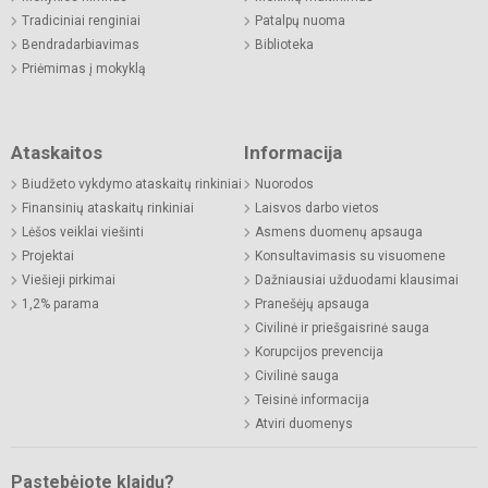
Tradiciniai renginiai
Patalpų nuoma
Bendradarbiavimas
Biblioteka
Priėmimas į mokyklą
Ataskaitos
Informacija
Biudžeto vykdymo ataskaitų rinkiniai
Nuorodos
Finansinių ataskaitų rinkiniai
Laisvos darbo vietos
Lėšos veiklai viešinti
Asmens duomenų apsauga
Projektai
Konsultavimasis su visuomene
Viešieji pirkimai
Dažniausiai užduodami klausimai
1,2% parama
Pranešėjų apsauga
Civilinė ir priešgaisrinė sauga
Korupcijos prevencija
Civilinė sauga
Teisinė informacija
Atviri duomenys
Pastebėjote klaidų?