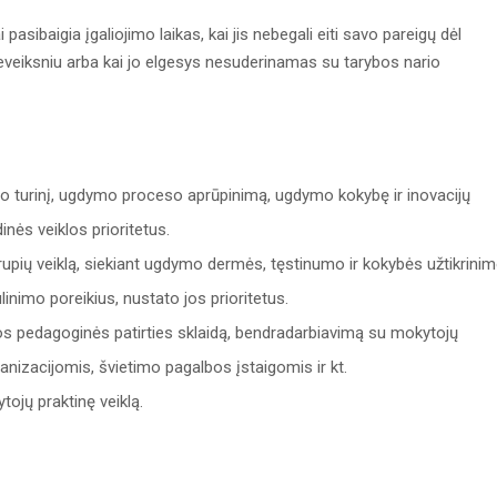
pasibaigia įgaliojimo laikas, kai jis nebegali eiti savo pareigų dėl
neveiksniu arba kai jo elgesys nesuderinamas su tarybos nario
ymo turinį, ugdymo proceso aprūpinimą, ugdymo kokybę ir inovacijų
ės veiklos prioritetus.
upių veiklą, siekiant ugdymo dermės, tęstinumo ir kokybės užtikrinim
inimo poreikius, nustato jos prioritetus.
os pedagoginės patirties sklaidą, bendradarbiavimą su mokytojų
nizacijomis, švietimo pagalbos įstaigomis ir kt.
ojų praktinę veiklą.