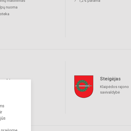
nių maitinimas
1,2% parama
alpų nuoma
ioteka
Steigėjas
raukime
Klaipėdos rajono
savivaldybė
ums
ir
 jūs
s, prašome