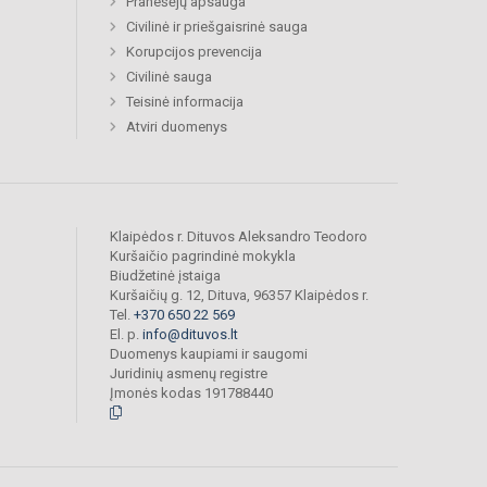
Pranešėjų apsauga
Civilinė ir priešgaisrinė sauga
Korupcijos prevencija
Civilinė sauga
Teisinė informacija
Atviri duomenys
Klaipėdos r. Dituvos Aleksandro Teodoro
Kuršaičio pagrindinė mokykla
Biudžetinė įstaiga
Kuršaičių g. 12, Dituva, 96357 Klaipėdos r.
Tel.
+370 650 22 569
El. p.
info@dituvos.lt
Duomenys kaupiami ir saugomi
Juridinių asmenų registre
Įmonės kodas 191788440