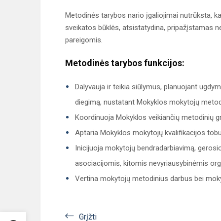
Metodinės tarybos nario įgaliojimai nutrūksta, kai 
sveikatos būklės, atsistatydina, pripažįstamas 
pareigomis.
Metodinės tarybos funkcijos:
Dalyvauja ir teikia siūlymus, planuojant ugd
diegimą, nustatant Mokyklos mokytojų metodin
Koordinuoja Mokyklos veikiančių metodinių gr
Aptaria Mokyklos mokytojų kvalifikacijos tobul
Inicijuoja mokytojų bendradarbiavimą, gerosi
asociacijomis, kitomis nevyriausybinėmis orga
Vertina mokytojų metodinius darbus bei mokyt
Grįžti