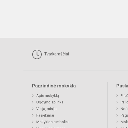
Tvarkaraščiai
Pagrindinė mokykla
Pasl
Apie mokyklą
Prie
Ugdymo aplinka
Pail
Vizija, misija
Nefo
Pasiekimai
Paga
Mokyklos simboliai
Moki