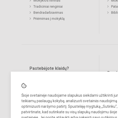
Mokyklos himnas
Moki
Tradiciniai renginiai
Pat
Bendradarbiavimas
Bibl
Priėmimas į mokyklą
Pastebėjote klaidų?
Bend
Turite pasiūlymų?
RAŠYKITE
Šioje svetainėje naudojame slapukus siekdami užtikrinti j
teikiamų paslaugų kokybę, analizuoti svetainės naudojimą 
optimizuoti naršymo patirtį. Spustelėję mygtuką „Sutinku“,
patvirtinate, kad sutinkate su visų slapukų naudojimu šioje
svetainėje. Jei norite atšaukti arba pakeisti savo sutikimu