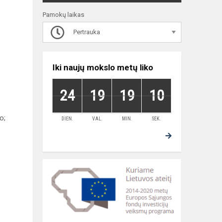
Pamokų laikas
Pertrauka
Iki naujų mokslo metų liko
24
19
19
10
o;
DIEN.
VAL.
MIN.
SEK.