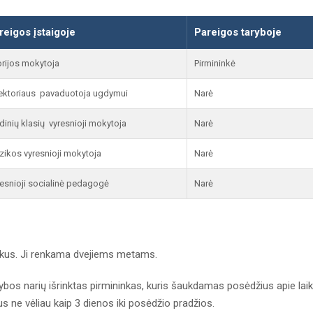
reigos įstaigoje
Pareigos taryboje
orijos mokytoja
Pirmininkė
ektoriaus pavaduotoja ugdymui
Narė
dinių klasių vyresnioji mokytoja
Narė
ikos vyresnioji mokytoja
Narė
esnioji socialinė pedagogė
Narė
inkus. Ji renkama dvejiems metams.
ybos narių išrinktas pirmininkas, kuris šaukdamas posėdžius apie lai
s ne vėliau kaip 3 dienos iki posėdžio pradžios.