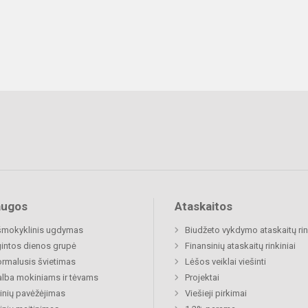
augos
Ataskaitos
šmokyklinis ugdymas
Biudžeto vykdymo ataskaitų rin
gintos dienos grupė
Finansinių ataskaitų rinkiniai
rmalusis švietimas
Lėšos veiklai viešinti
lba mokiniams ir tėvams
Projektai
nių pavėžėjimas
Viešieji pirkimai