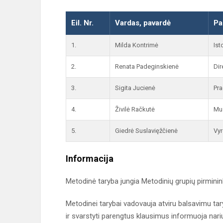
Eil. Nr.
Vardas, pavardė
Pa
1.
Milda Kontrimė
Ist
2.
Renata Padeginskienė
Dir
3.
Sigita Jucienė
Pra
4.
Živilė Račkutė
Muz
5.
Giedrė Suslavięžčienė
Vyr
Informacija
Metodinė taryba jungia Metodinių grupių pirmin
Metodinei tarybai vadovauja atviru balsavimu tar
ir svarstyti parengtus klausimus informuoja nariu