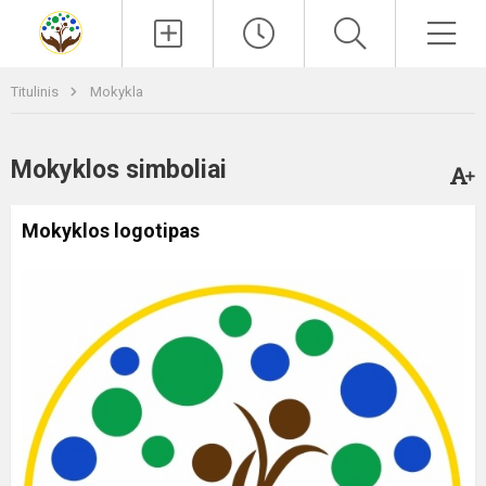
Paieška
Men
Titulinis
Mokykla
Mokyklos simboliai
Mokyklos logotipas