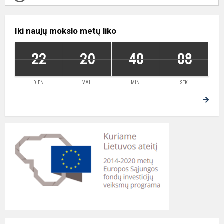
Iki naujų mokslo metų liko
22
20
40
08
DIEN.
VAL.
MIN.
SEK.