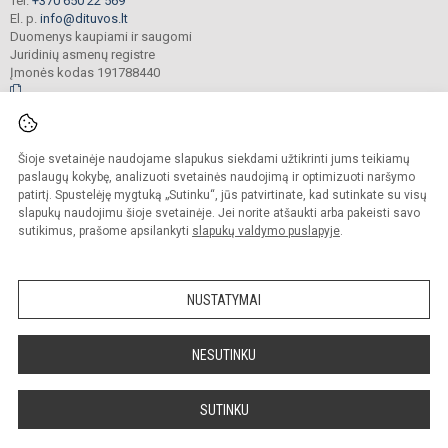
Tel.
+370 650 22 569
El. p.
info@dituvos.lt
Duomenys kaupiami ir saugomi
Juridinių asmenų registre
Įmonės kodas 191788440
© 2024. Klaipėdos r. Dituvos Aleksandro Teodoro Kuršaičio pagrindinė mokykla.
Šioje svetainėje naudojame slapukus siekdami užtikrinti jums teikiamų
Visos teisės saugomos. Kopijuoti turinį be raštiško įstaigos administracijos
sutikimo griežtai draudžiama.
paslaugų kokybę, analizuoti svetainės naudojimą ir optimizuoti naršymo
patirtį. Spustelėję mygtuką „Sutinku“, jūs patvirtinate, kad sutinkate su visų
Prieinamumo paraiška
Slapukų politika
slapukų naudojimu šioje svetainėje. Jei norite atšaukti arba pakeisti savo
sutikimus, prašome apsilankyti
slapukų valdymo puslapyje
.
Sumanus būdas atnaujinti
mokyklos interneto
svetainę
NUSTATYMAI
NESUTINKU
SUTINKU