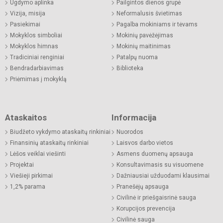
Ugdymo aplinka
Pailgintos dienos grupė
Vizija, misija
Neformalusis švietimas
Pasiekimai
Pagalba mokiniams ir tėvams
Mokyklos simboliai
Mokinių pavėžėjimas
Mokyklos himnas
Mokinių maitinimas
Tradiciniai renginiai
Patalpų nuoma
Bendradarbiavimas
Biblioteka
Priėmimas į mokyklą
Ataskaitos
Informacija
Biudžeto vykdymo ataskaitų rinkiniai
Nuorodos
Finansinių ataskaitų rinkiniai
Laisvos darbo vietos
Lėšos veiklai viešinti
Asmens duomenų apsauga
Projektai
Konsultavimasis su visuomene
Viešieji pirkimai
Dažniausiai užduodami klausimai
1,2% parama
Pranešėjų apsauga
Civilinė ir priešgaisrinė sauga
Korupcijos prevencija
Civilinė sauga