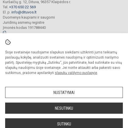
Kuršaičių g. 12, Dituva, 96357 Klaipėdos r.
Tel.
+370 650 22 569
El. p.
info@dituvos.lt
Duomenys kaupiami ir saugomi
Juridinių asmenų registre
Įmonės kodas 191788440
© 2024. Klaipėdos r. Dituvos Aleksandro Teodoro Kuršaičio pagrindinė mokykla.
Šioje svetainėje naudojame slapukus siekdami užtikrinti jums teikiamų
Visos teisės saugomos. Kopijuoti turinį be raštiško įstaigos administracijos
sutikimo griežtai draudžiama.
paslaugų kokybę, analizuoti svetainės naudojimą ir optimizuoti naršymo
patirtį. Spustelėję mygtuką „Sutinku“, jūs patvirtinate, kad sutinkate su visų
Prieinamumo paraiška
Slapukų politika
slapukų naudojimu šioje svetainėje. Jei norite atšaukti arba pakeisti savo
sutikimus, prašome apsilankyti
slapukų valdymo puslapyje
.
Sumanus būdas atnaujinti
mokyklos interneto
svetainę
NUSTATYMAI
NESUTINKU
SUTINKU