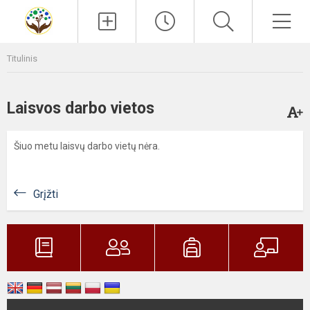
Paieška
Men
Titulinis
Laisvos darbo vietos
Šiuo metu laisvų darbo vietų nėra.
Grįžti