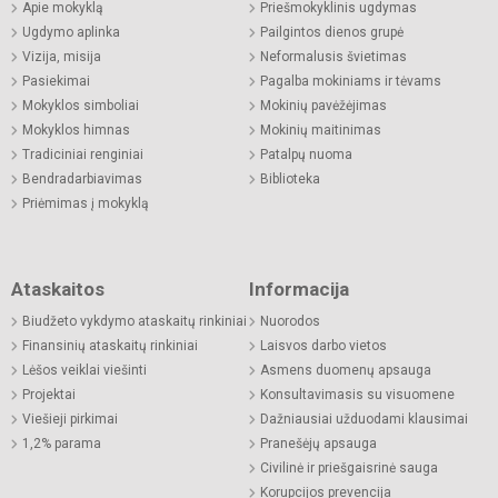
Apie mokyklą
Priešmokyklinis ugdymas
Ugdymo aplinka
Pailgintos dienos grupė
Vizija, misija
Neformalusis švietimas
Pasiekimai
Pagalba mokiniams ir tėvams
Mokyklos simboliai
Mokinių pavėžėjimas
Mokyklos himnas
Mokinių maitinimas
Tradiciniai renginiai
Patalpų nuoma
Bendradarbiavimas
Biblioteka
Priėmimas į mokyklą
Ataskaitos
Informacija
Biudžeto vykdymo ataskaitų rinkiniai
Nuorodos
Finansinių ataskaitų rinkiniai
Laisvos darbo vietos
Lėšos veiklai viešinti
Asmens duomenų apsauga
Projektai
Konsultavimasis su visuomene
Viešieji pirkimai
Dažniausiai užduodami klausimai
1,2% parama
Pranešėjų apsauga
Civilinė ir priešgaisrinė sauga
Korupcijos prevencija