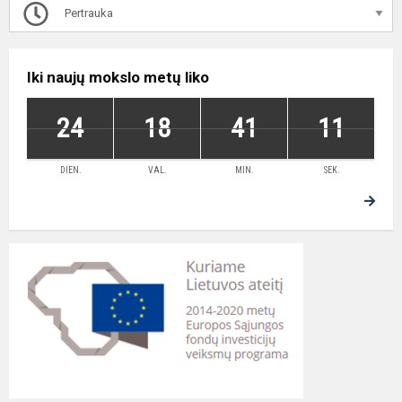
Pertrauka
Iki naujų mokslo metų liko
24
18
41
10
DIEN.
VAL.
MIN.
SEK.