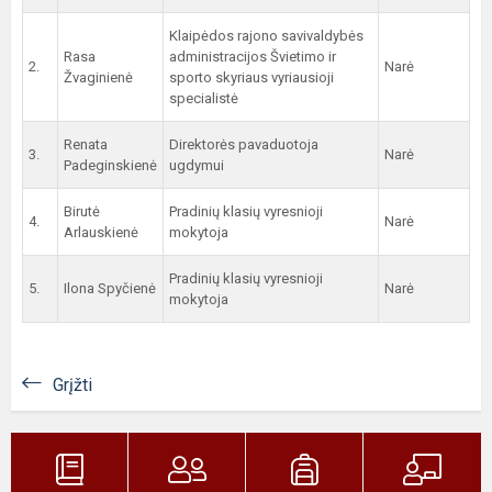
Klaipėdos rajono savivaldybės
Rasa
administracijos Švietimo ir
2.
Narė
Žvaginienė
sporto skyriaus vyriausioji
specialistė
Renata
Direktorės pavaduotoja
3.
Narė
Padeginskienė
ugdymui
Birutė
Pradinių klasių vyresnioji
4.
Narė
Arlauskienė
mokytoja
Pradinių klasių vyresnioji
5.
Ilona Spyčienė
Narė
mokytoja
Grįžti