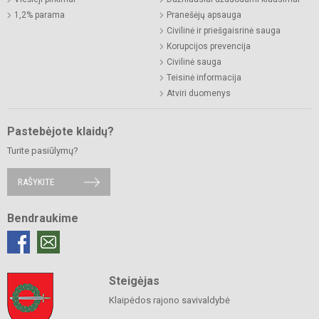
1,2% parama
Pranešėjų apsauga
Civilinė ir priešgaisrinė sauga
Korupcijos prevencija
Civilinė sauga
Teisinė informacija
Atviri duomenys
Pastebėjote klaidų?
Turite pasiūlymų?
RAŠYKITE
Bendraukime
Steigėjas
Klaipėdos rajono savivaldybė