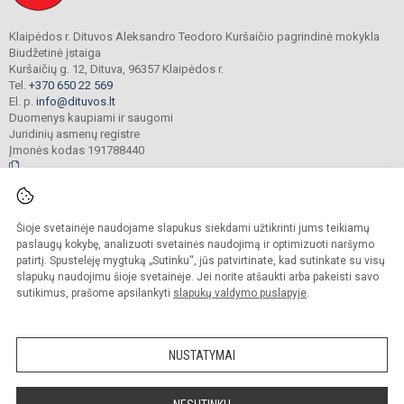
Klaipėdos r. Dituvos Aleksandro Teodoro Kuršaičio pagrindinė mokykla
Biudžetinė įstaiga
Kuršaičių g. 12, Dituva, 96357 Klaipėdos r.
Tel.
+370 650 22 569
El. p.
info@dituvos.lt
Duomenys kaupiami ir saugomi
Juridinių asmenų registre
Įmonės kodas 191788440
© 2024. Klaipėdos r. Dituvos Aleksandro Teodoro Kuršaičio pagrindinė mokykla.
Šioje svetainėje naudojame slapukus siekdami užtikrinti jums teikiamų
Visos teisės saugomos. Kopijuoti turinį be raštiško įstaigos administracijos
sutikimo griežtai draudžiama.
paslaugų kokybę, analizuoti svetainės naudojimą ir optimizuoti naršymo
patirtį. Spustelėję mygtuką „Sutinku“, jūs patvirtinate, kad sutinkate su visų
Prieinamumo paraiška
Slapukų politika
slapukų naudojimu šioje svetainėje. Jei norite atšaukti arba pakeisti savo
sutikimus, prašome apsilankyti
slapukų valdymo puslapyje
.
Sumanus būdas atnaujinti
mokyklos interneto
svetainę
NUSTATYMAI