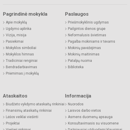
Pagrindinė mokykla
Paslaugos
Apie mokyklą
Priešmokyklinis ugdymas
Ugdymo aplinka
Pailgintos dienos grupė
Vizija, misija
Neformalusis švietimas
Pasiekimai
Pagalba mokiniams ir tėvams
Mokyklos simboliai
Mokinių pavėžėjimas
Mokyklos himnas
Mokinių maitinimas
Tradiciniai renginiai
Patalpų nuoma
Bendradarbiavimas
Biblioteka
Priėmimas į mokyklą
Ataskaitos
Informacija
Biudžeto vykdymo ataskaitų rinkiniai
Nuorodos
Finansinių ataskaitų rinkiniai
Laisvos darbo vietos
Lėšos veiklai viešinti
Asmens duomenų apsauga
Projektai
Konsultavimasis su visuomene
Viešieji pirkimai
Dažniausiai užduodami klausimai