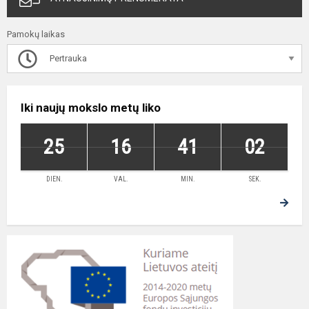
Pamokų laikas
Pertrauka
Iki naujų mokslo metų liko
25
16
41
02
DIEN.
VAL.
MIN.
SEK.