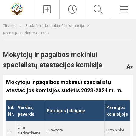
Paieška
Men
Titulinis
Struktūra ir kontaktinė informacija
Komisijos ir darbo grupės
Mokytojų ir pagalbos mokiniui
specialistų atestacijos komisija
Mokytojų ir pagalbos mokiniui specialistų
atestacijos komisijos sudėtis 2023-2024 m. m.
Eil.
Vardas,
Pareigos
Pareigos įstaigoje
Nr.
pavardė
komisijoje
Lina
1.
Direktorė
Pirmininkė
Nedveckienė