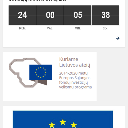
24
00
05
38
DIEN.
VAL.
MIN.
SEK.