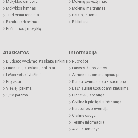
Mokyklos simboliai
Mokinių pavėžėjimas
Mokyklos himnas
Mokinių maitinimas
Tradiciniai renginiai
Patalpų nuoma
Bendradarbiavimas
Biblioteka
Priėmimas į mokyklą
Ataskaitos
Informacija
Biudžeto vykdymo ataskaitų rinkiniai
Nuorodos
Finansinių ataskaitų rinkiniai
Laisvos darbo vietos
Lėšos veiklai viešinti
Asmens duomenų apsauga
Projektai
Konsultavimasis su visuomene
Viešieji pirkimai
Dažniausiai užduodami klausimai
1,2% parama
Pranešėjų apsauga
Civilinė ir priešgaisrinė sauga
Korupcijos prevencija
Civilinė sauga
Teisinė informacija
Atviri duomenys