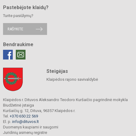
Pastebėjote klaidų?
Turite pasiūlymų?
RAŠYKITE
Bendraukime
Steigėjas
Klaipėdos rajono savivaldybė
Klaipėdos r. Dituvos Aleksandro Teodoro Kuršaičio pagrindinė mokykla
Biudžetinė įstaiga
Kuršaičių g. 12, Dituva, 96357 Klaipėdos r.
Tel.
+370 650 22 569
El. p.
info@dituvos.lt
Duomenys kaupiami ir saugomi
Juridinių asmenų registre