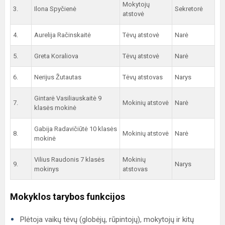
Mokytojų
3.
Ilona Spyčienė
Sekretorė
atstovė
4.
Aurelija Račinskaitė
Tėvų atstovė
Narė
5.
Greta Koraliova
Tėvų atstovė
Narė
6.
Nerijus Žutautas
Tėvų atstovas
Narys
Gintarė Vasiliauskaitė 9
7.
Mokinių atstovė
Narė
klasės mokinė
Gabija Radavičiūtė 10 klasės
8.
Mokinių atstovė
Narė
mokinė
Vilius Raudonis 7 klasės
Mokinių
9.
Narys
mokinys
atstovas
Mokyklos tarybos funkcijos
Plėtoja vaikų tėvų (globėjų, rūpintojų), mokytojų ir kitų