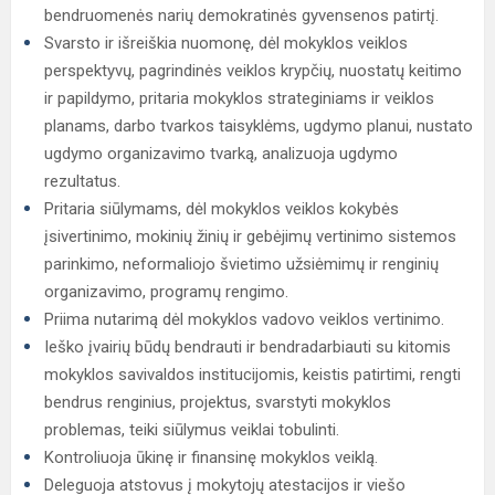
bendruomenės narių demokratinės gyvensenos patirtį.
Svarsto ir išreiškia nuomonę, dėl mokyklos veiklos
perspektyvų, pagrindinės veiklos krypčių, nuostatų keitimo
ir papildymo, pritaria mokyklos strateginiams ir veiklos
planams, darbo tvarkos taisyklėms, ugdymo planui, nustato
ugdymo organizavimo tvarką, analizuoja ugdymo
rezultatus.
Pritaria siūlymams, dėl mokyklos veiklos kokybės
įsivertinimo, mokinių žinių ir gebėjimų vertinimo sistemos
parinkimo, neformaliojo švietimo užsiėmimų ir renginių
organizavimo, programų rengimo.
Priima nutarimą dėl mokyklos vadovo veiklos vertinimo.
Ieško įvairių būdų bendrauti ir bendradarbiauti su kitomis
mokyklos savivaldos institucijomis, keistis patirtimi, rengti
bendrus renginius, projektus, svarstyti mokyklos
problemas, teiki siūlymus veiklai tobulinti.
Kontroliuoja ūkinę ir finansinę mokyklos veiklą.
Deleguoja atstovus į mokytojų atestacijos ir viešo