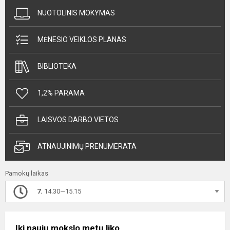
NUOTOLINIS MOKYMAS
MĖNESIO VEIKLOS PLANAS
BIBLIOTEKA
1,2% PARAMA
LAISVOS DARBO VIETOS
ATNAUJINIMŲ PRENUMERATA
Pamokų laikas
7.
14.30—15.15
Iki naujų mokslo metų liko