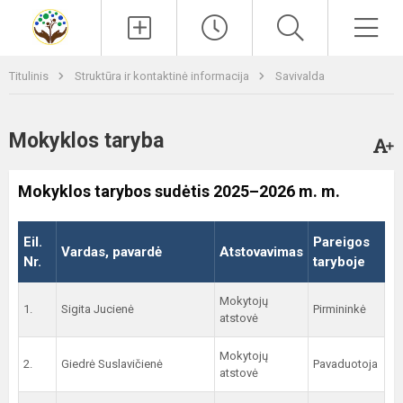
Paieška
Men
Titulinis
Struktūra ir kontaktinė informacija
Savivalda
Mokyklos taryba
Mokyklos tarybos sudėtis 2025–2026 m. m.
Eil.
Pareigos
Vardas, pavardė
Atstovavimas
Nr.
taryboje
Mokytojų
1.
Sigita Jucienė
Pirmininkė
atstovė
Mokytojų
2.
Giedrė Suslavičienė
Pavaduotoja
atstovė