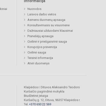
Informacija
kiniai
Nuorodos
Laisvos darbo vietos
Asmens duomenų apsauga
Konsultavimasis su visuomene
Dažniausiai užduodami klausimai
Pranešėjų apsauga
Civilinė ir priešgaisrinė sauga
Korupcijos prevencija
Civilinė sauga
Teisinė informacija
Atviri duomenys
Klaipėdos r. Dituvos Aleksandro Teodoro
Kuršaičio pagrindinė mokykla
Biudžetinė įstaiga
Kuršaičių g. 12, Dituva, 96357 Klaipėdos r.
Tel.
+370 650 22 569