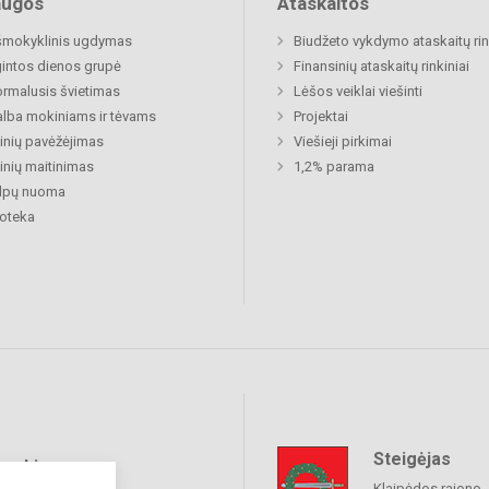
augos
Ataskaitos
šmokyklinis ugdymas
Biudžeto vykdymo ataskaitų rin
gintos dienos grupė
Finansinių ataskaitų rinkiniai
rmalusis švietimas
Lėšos veiklai viešinti
lba mokiniams ir tėvams
Projektai
nių pavėžėjimas
Viešieji pirkimai
nių maitinimas
1,2% parama
alpų nuoma
ioteka
Steigėjas
raukime
Klaipėdos rajono