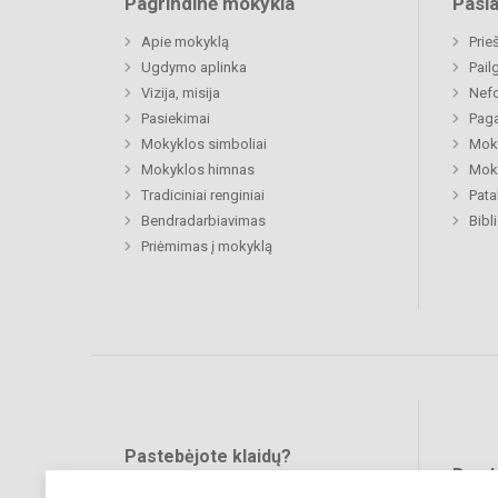
Pagrindinė mokykla
Pasl
Apie mokyklą
Prie
Ugdymo aplinka
Pail
Vizija, misija
Nefo
Pasiekimai
Paga
Mokyklos simboliai
Moki
Mokyklos himnas
Moki
Tradiciniai renginiai
Pat
Bendradarbiavimas
Bibl
Priėmimas į mokyklą
Pastebėjote klaidų?
Bend
Turite pasiūlymų?