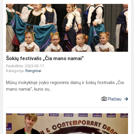
Šokių
festivalis
„Čia
mano
namai“
Šokių festivalis „Čia mano namai“
Paskelbta: 2025-03-17
Kategorija:
Renginiai
Mūsų mokykloje įvyko regioninis dainų ir šokių festivalis „Čia
mano namai“, kuris su...
Plačiau
Lietuvos
show
dance