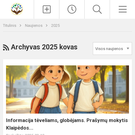
Paieška
Men
Titulinis
Naujienos
2025
RSS
Archyvas 2025 kovas
Informacija
tėveliams,
globėjams.
Prašymų
mokytis
Klaipėdos...
Informacija tėveliams, globėjams. Prašymų mokytis
Klaipėdos...