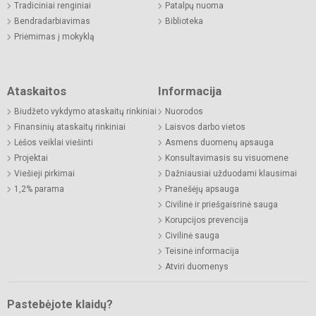
Tradiciniai renginiai
Patalpų nuoma
Bendradarbiavimas
Biblioteka
Priėmimas į mokyklą
Ataskaitos
Informacija
Biudžeto vykdymo ataskaitų rinkiniai
Nuorodos
Finansinių ataskaitų rinkiniai
Laisvos darbo vietos
Lėšos veiklai viešinti
Asmens duomenų apsauga
Projektai
Konsultavimasis su visuomene
Viešieji pirkimai
Dažniausiai užduodami klausimai
1,2% parama
Pranešėjų apsauga
Civilinė ir priešgaisrinė sauga
Korupcijos prevencija
Civilinė sauga
Teisinė informacija
Atviri duomenys
Pastebėjote klaidų?