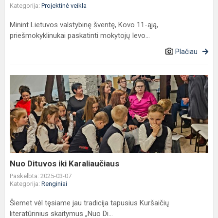
Kategorija:
Projektinė veikla
Minint Lietuvos valstybinę šventę, Kovo 11-ąją,
priešmokyklinukai paskatinti mokytojų Ievo...
Plačiau
Nuo
Dituvos
iki
Karaliaučiaus
Nuo Dituvos iki Karaliaučiaus
Paskelbta: 2025-03-07
Kategorija:
Renginiai
Šiemet vėl tęsiame jau tradicija tapusius Kuršaičių
literatūrinius skaitymus „Nuo Di...