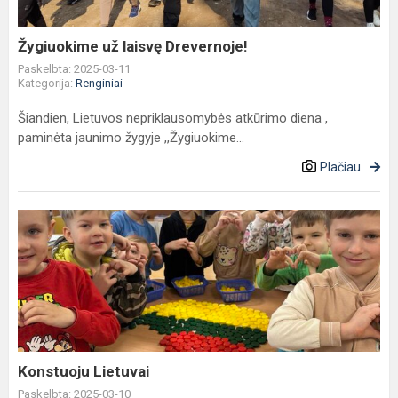
Žygiuokime už laisvę Drevernoje!
Paskelbta: 2025-03-11
Kategorija:
Renginiai
Šiandien, Lietuvos nepriklausomybės atkūrimo diena ,
paminėta jaunimo žygyje ,,Žygiuokime...
Plačiau
Konstuoju
Lietuvai
Konstuoju Lietuvai
Paskelbta: 2025-03-10