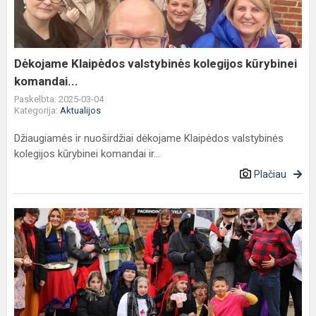
kūrybinei
komandai...
Dėkojame Klaipėdos valstybinės kolegijos kūrybinei
komandai...
Paskelbta: 2025-03-04
Kategorija:
Aktualijos
Džiaugiamės ir nuoširdžiai dėkojame Klaipėdos valstybinės
kolegijos kūrybinei komandai ir...
Plačiau
Užgavėnių
popietė
mūsų
mokykloje