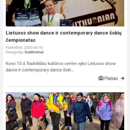
ir
contemporary
dance
šokių
čempionatas
Lietuvos show dance ir contemporary dance šokių
čempionatas
Paskelbta: 2025-03-16
Kategorija:
Sveikinimai
Kovo 15 d. Radviliškio kultūros centre vyko Lietuvos show
dance ir contemporary dance šoki...
Plačiau
Žygiuokime
už
laisvę
Drevernoje!