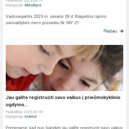
Paskelbta: 2025-03-19
Kategorija:
Aktualijos
Vadovaujantis 2025 m. vasario 28 d. Klaipėdos rajono
savivaldybės mero potvarkiu Nr. MV-21...
Plačiau
Jau
galite
registruoti
savo
vaikus
į
priešmokyklinio
ugdymo...
Jau galite registruoti savo vaikus į priešmokyklinio
ugdymo...
Paskelbta: 2025-03-18
Kategorija:
Svarbu!
Primename, kad nuo šiandien jau galite registruoti savo vaikus