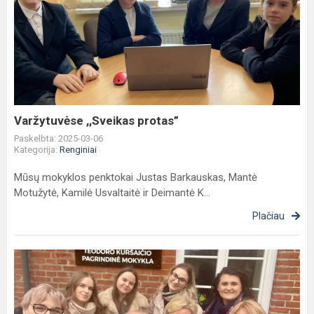
Varžytuvėse
,,Sveikas
protas”
Varžytuvėse ,,Sveikas protas”
Paskelbta: 2025-03-06
Kategorija:
Renginiai
Mūsų mokyklos penktokai Justas Barkauskas, Mantė
Motužytė, Kamilė Usvaltaitė ir Deimantė K...
Plačiau
Dėkojame
Klaipėdos
valstybinės
kolegijos