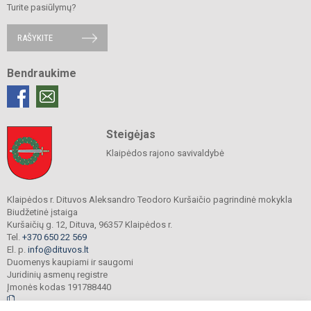
Turite pasiūlymų?
RAŠYKITE
Bendraukime
Steigėjas
Klaipėdos rajono savivaldybė
Klaipėdos r. Dituvos Aleksandro Teodoro Kuršaičio pagrindinė mokykla
Biudžetinė įstaiga
Kuršaičių g. 12, Dituva, 96357 Klaipėdos r.
Tel.
+370 650 22 569
El. p.
info@dituvos.lt
Duomenys kaupiami ir saugomi
Juridinių asmenų registre
Įmonės kodas 191788440