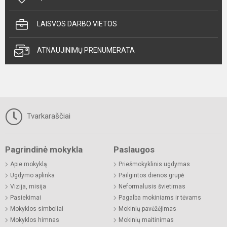
LAISVOS DARBO VIETOS
ATNAUJINIMŲ PRENUMERATA
Tvarkaraščiai
Pagrindinė mokykla
Paslaugos
Apie mokyklą
Priešmokyklinis ugdymas
Ugdymo aplinka
Pailgintos dienos grupė
Vizija, misija
Neformalusis švietimas
Pasiekimai
Pagalba mokiniams ir tėvams
Mokyklos simboliai
Mokinių pavėžėjimas
Mokyklos himnas
Mokinių maitinimas