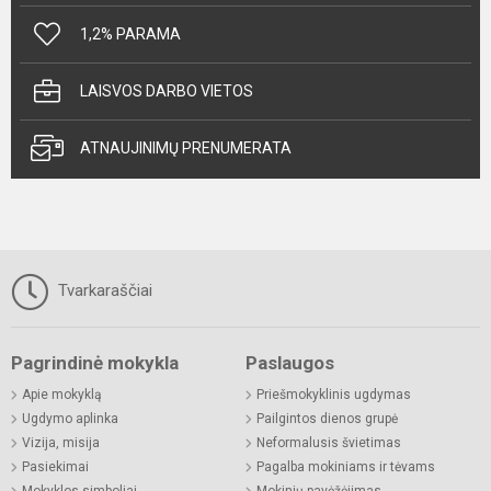
1,2% PARAMA
LAISVOS DARBO VIETOS
ATNAUJINIMŲ PRENUMERATA
Tvarkaraščiai
Pagrindinė mokykla
Paslaugos
Apie mokyklą
Priešmokyklinis ugdymas
Ugdymo aplinka
Pailgintos dienos grupė
Vizija, misija
Neformalusis švietimas
Pasiekimai
Pagalba mokiniams ir tėvams
Mokyklos simboliai
Mokinių pavėžėjimas