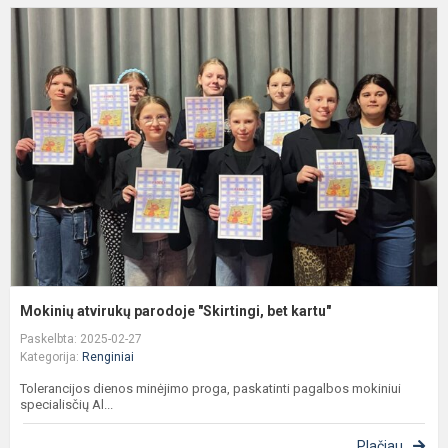
M
a
p
"
b
k
Mokinių atvirukų parodoje "Skirtingi, bet kartu"
Paskelbta: 2025-02-27
Kategorija:
Renginiai
Tolerancijos dienos minėjimo proga, paskatinti pagalbos mokiniui
specialisčių Al...
Plačiau