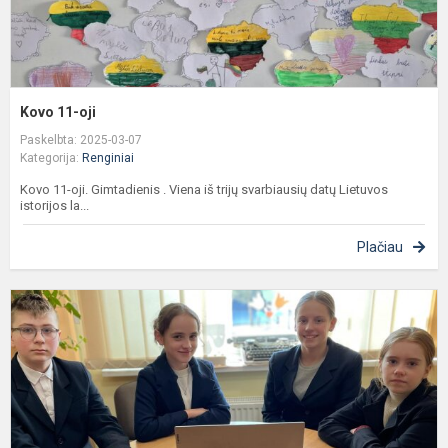
Kovo 11-oji
Paskelbta: 2025-03-07
Kategorija:
Renginiai
Kovo 11-oji. Gimtadienis . Viena iš trijų svarbiausių datų Lietuvos
istorijos la...
Plačiau
V
,
p