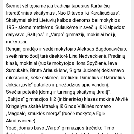
Šiemet vėl tęsiame jau tradicija tapusius Kuršaičių
literatūrinius skaitymus „Nuo Dituvos iki Karaliaučiaus“.
Skaitymai skirti Lietuvių kalbos dienoms bei mokyklos
195 - sioms metinėms. Sulaukėme ir svečių iš Klaipėdos:
dalyvavo „Baltijos“ ir „Varpo“ gimnazijų mokiniai bei jų
mokytojai.
Renginį pradėjo ir vedė mokytojas Aleksas Bagdonavičius,
sveikinimo žodį tarė direktorė Lina Nedveckienė. Pradinių
klasių mokiniai (ruošė mokytojos Ilona Spyčienė, Ieva
Šurdukaitė, Birutė Arlauskienė, Sigita Jucienė) deklamavo
eilėraščius, sekė sakmes, broliukai Danielius ir Gabrielius
Jokšai „pylė“ patarles ir priežodžius apie vandenį.
Svečiai pateikė įdomų ir turiningą skaitymų „kraitį“.
„Baltijos“ gimnazijos Iii2 (inžinerinės) klasės mokinė Akvilė
Kringelytė skaitė ištrauką iš Ginos Viliūnės romano
„Magdalė, smuklės merga“ (ruošė mokytoja Eglė
Akudovičienė).
Ypač įdomus buvo „Varpo“ gimnazijos trečioko Timo