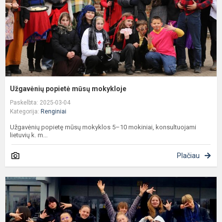
Užgavėnių popietė mūsų mokykloje
Paskelbta: 2025-03-04
Kategorija:
Renginiai
Užgavėnių popietę mūsų mokyklos 5–10 mokiniai, konsultuojami
lietuvių k. m...
Plačiau
K
„
į
p