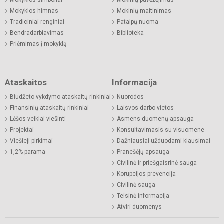
Mokyklos himnas
Mokinių maitinimas
Tradiciniai renginiai
Patalpų nuoma
Bendradarbiavimas
Biblioteka
Priėmimas į mokyklą
Ataskaitos
Informacija
Biudžeto vykdymo ataskaitų rinkiniai
Nuorodos
Finansinių ataskaitų rinkiniai
Laisvos darbo vietos
Lėšos veiklai viešinti
Asmens duomenų apsauga
Projektai
Konsultavimasis su visuomene
Viešieji pirkimai
Dažniausiai užduodami klausimai
1,2% parama
Pranešėjų apsauga
Civilinė ir priešgaisrinė sauga
Korupcijos prevencija
Civilinė sauga
Teisinė informacija
Atviri duomenys