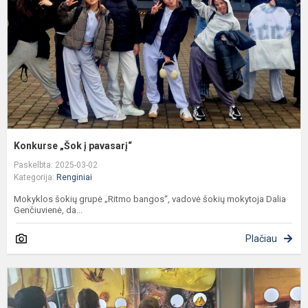
Konkurse „Šok į pavasarį“
Paskelbta: 2025-03-02
Kategorija:
Renginiai
Mokyklos šokių grupė „Ritmo bangos“, vadovė šokių mokytoja Dalia
Genčiuvienė, da...
Plačiau
D
e
"