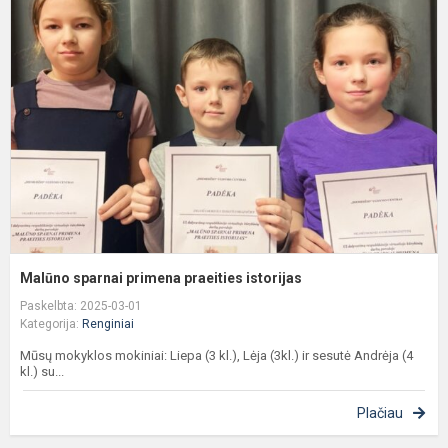
s
p
p
i
Malūno sparnai primena praeities istorijas
Paskelbta: 2025-03-01
Kategorija:
Renginiai
Mūsų mokyklos mokiniai: Liepa (3 kl.), Lėja (3kl.) ir sesutė Andrėja (4
kl.) su...
Plačiau