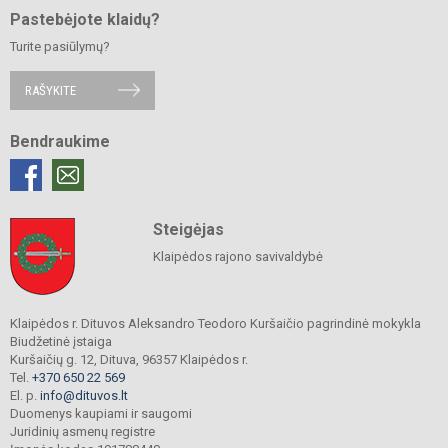
Pastebėjote klaidų?
Turite pasiūlymų?
RAŠYKITE
Bendraukime
Steigėjas
Klaipėdos rajono savivaldybė
Klaipėdos r. Dituvos Aleksandro Teodoro Kuršaičio pagrindinė mokykla
Biudžetinė įstaiga
Kuršaičių g. 12, Dituva, 96357 Klaipėdos r.
Tel.
+370 650 22 569
El. p.
info@dituvos.lt
Duomenys kaupiami ir saugomi
Juridinių asmenų registre