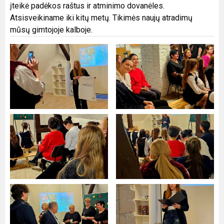
įteikė padėkos raštus ir atminimo dovanėles.
Atsisveikiname iki kitų metų. Tikimės naujų atradimų
mūsų gimtojoje kalboje.