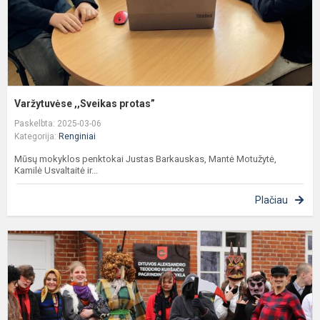
Varžytuvėse ,,Sveikas protas”
Paskelbta: 2025-03-06
Kategorija:
Renginiai
Mūsų mokyklos penktokai Justas Barkauskas, Mantė Motužytė,
Kamilė Usvaltaitė ir...
Plačiau
U
p
m
m