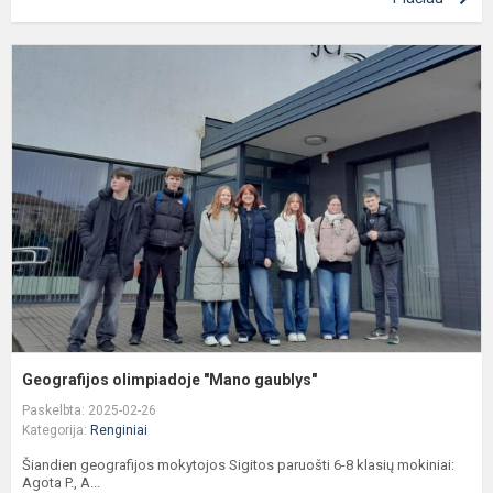
G
o
"
g
Geografijos olimpiadoje "Mano gaublys"
Paskelbta: 2025-02-26
Kategorija:
Renginiai
Šiandien geografijos mokytojos Sigitos paruošti 6-8 klasių mokiniai:
Agota P., A...