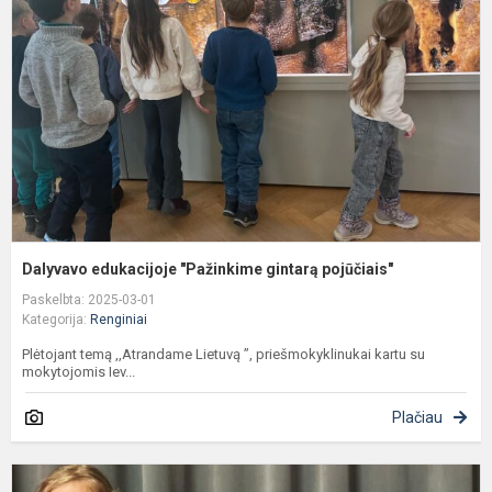
g
p
Dalyvavo edukacijoje "Pažinkime gintarą pojūčiais"
Paskelbta: 2025-03-01
Kategorija:
Renginiai
Plėtojant temą ,,Atrandame Lietuvą ”, priešmokyklinukai kartu su
mokytojomis Iev...
Plačiau
M