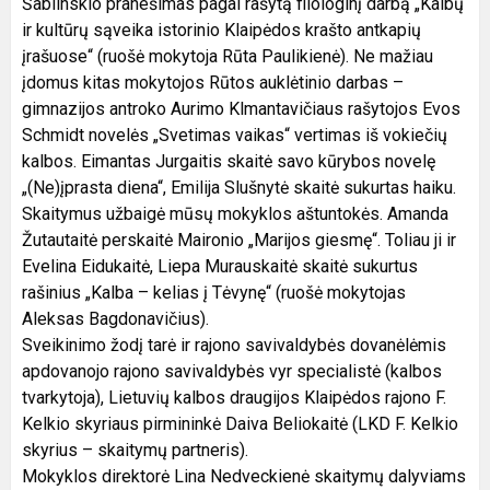
Šablinskio pranešimas pagal rašytą filologinį darbą „Kalbų
ir kultūrų sąveika istorinio Klaipėdos krašto antkapių
įrašuose“ (ruošė mokytoja Rūta Paulikienė). Ne mažiau
įdomus kitas mokytojos Rūtos auklėtinio darbas –
gimnazijos antroko Aurimo Klmantavičiaus rašytojos Evos
Schmidt novelės „Svetimas vaikas“ vertimas iš vokiečių
kalbos. Eimantas Jurgaitis skaitė savo kūrybos novelę
„(Ne)įprasta diena“, Emilija Slušnytė skaitė sukurtas haiku.
Skaitymus užbaigė mūsų mokyklos aštuntokės. Amanda
Žutautaitė perskaitė Maironio „Marijos giesmę“. Toliau ji ir
Evelina Eidukaitė, Liepa Murauskaitė skaitė sukurtus
rašinius „Kalba – kelias į Tėvynę“ (ruošė mokytojas
Aleksas Bagdonavičius).
Sveikinimo žodį tarė ir rajono savivaldybės dovanėlėmis
apdovanojo rajono savivaldybės vyr specialistė (kalbos
tvarkytoja), Lietuvių kalbos draugijos Klaipėdos rajono F.
Kelkio skyriaus pirmininkė Daiva Beliokaitė (LKD F. Kelkio
skyrius – skaitymų partneris).
Mokyklos direktorė Lina Nedveckienė skaitymų dalyviams