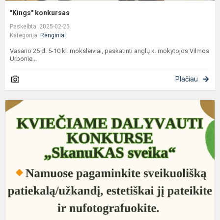
"Kings" konkursas
Paskelbta: 2025-02-25
Kategorija:
Renginiai
Vasario 25 d. 5-10 kl. moksleiviai, paskatinti anglų k. mokytojos Vilmos
Urbonie...
Plačiau
K
d
k
"
k
s