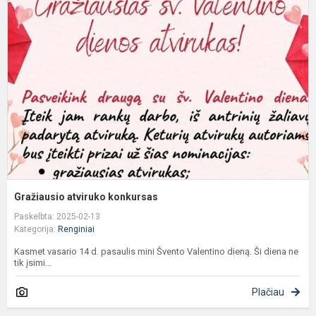
a
k
Gražiausio atviruko konkursas
Paskelbta: 2025-02-13
Kategorija:
Renginiai
Kasmet vasario 14 d. pasaulis mini Švento Valentino dieną. Ši diena ne
tik įsimi...
Plačiau