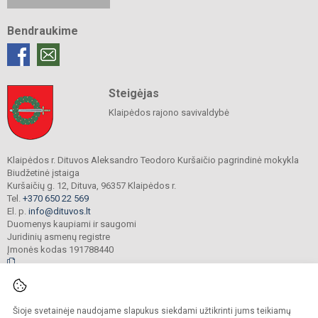
Bendraukime
Steigėjas
Klaipėdos rajono savivaldybė
Klaipėdos r. Dituvos Aleksandro Teodoro Kuršaičio pagrindinė mokykla
Biudžetinė įstaiga
Kuršaičių g. 12, Dituva, 96357 Klaipėdos r.
Tel.
+370 650 22 569
El. p.
info@dituvos.lt
Duomenys kaupiami ir saugomi
Juridinių asmenų registre
Įmonės kodas 191788440
© 2024. Klaipėdos r. Dituvos Aleksandro Teodoro Kuršaičio pagrindinė mokykla.
Šioje svetainėje naudojame slapukus siekdami užtikrinti jums teikiamų
Visos teisės saugomos. Kopijuoti turinį be raštiško įstaigos administracijos