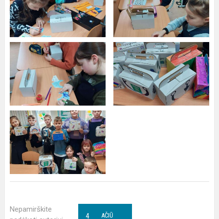
Nepamirškite
4
AČIŪ