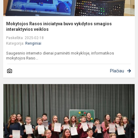
Mokytojos Rasos iniciatyva buvo vykdytos smagios
interaktyvios veiklos
Paskelbta: 2025-02-18
Kategorija:
Renginiai
Saugesnio interneto dienai paminėti mokykloje, informatikos
mokytojos Raso...
Plačiau
A
k.
v
k
k
s
5