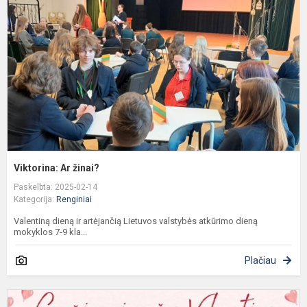
Viktorina: Ar žinai?
Paskelbta: 2025-02-14
Kategorija:
Renginiai
Valentiną dieną ir artėjančią Lietuvos valstybės atkūrimo dieną
mokyklos 7-9 kla...
Plačiau
G