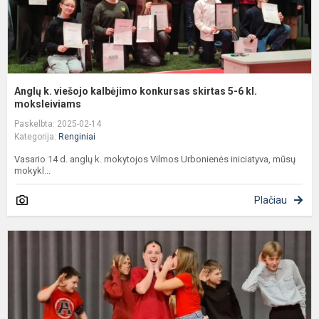
6
kl
m
Anglų k. viešojo kalbėjimo konkursas skirtas 5-6 kl.
moksleiviams
Paskelbta: 2025-02-14
Kategorija:
Renginiai
Vasario 14 d. anglų k. mokytojos Vilmos Urbonienės iniciatyva, mūsų
mokykl...
Plačiau
R
s
V
d
L