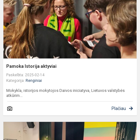
Pamoka Istorija aktyviai
Paskelbta: 2025-02-14
Kategorija:
Renginiai
Mokykla, istorijos mokytojos Daivos iniciatyva, Lietuvos valstybės
atkūrim...
Plačiau
V
A
ž