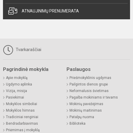
ATNAUJINIMŲ PRENUMERATA
Tvarkaraščiai
Pagrindinė mokykla
Paslaugos
Apie mokyklą
Priešmokyklinis ugdymas
Ugdymo aplinka
Pailgintos dienos grupė
Vizija, misija
Neformalusis švietimas
Pasiekimai
Pagalba mokiniams ir tėvams
Mokyklos simboliai
Mokinių pavėžėjimas
Mokyklos himnas
Mokinių maitinimas
Tradiciniai renginiai
Patalpų nuoma
Bendradarbiavimas
Biblioteka
Priėmimas į mokyklą