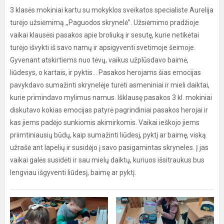
3 klasės mokiniai kartu su mokyklos sveikatos specialiste Aurelija
turėjo užsiėmimą ,,Paguodos skrynelė”. Užsiėmimo pradžioje
vaikai klausėsi pasakos apie broliuką ir sesutę, kurie netikėtai
turėjo išvykti iš savo namų ir apsigyventi svetimoje šeimoje.
Gyvenant atskirtiems nuo tėvų, vaikus užplūsdavo baimė,
liūdesys, o kartais, ir pyktis… Pasakos herojams šias emocijas
pavykdavo sumažinti skrynelėje turėti asmeniniai ir mieli daiktai,
kurie primindavo mylimus namus. Išklausę pasakos 3 kl. mokiniai
diskutavo kokias emocijas patyrė pagrindiniai pasakos herojai ir
kas jiems padėjo sunkiomis akimirkomis. Vaikai ieškojo jiems
priimtiniausių būdų, kaip sumažinti liūdesį, pyktį ar baimę, viską
užrašė ant lapelių ir susidėjo į savo pasigamintas skryneles. Į jas
vaikai galės susidėti ir sau mielų daiktų, kuriuos išsitraukus bus
lengviau išgyventi liūdesį, baimę ar pyktį.