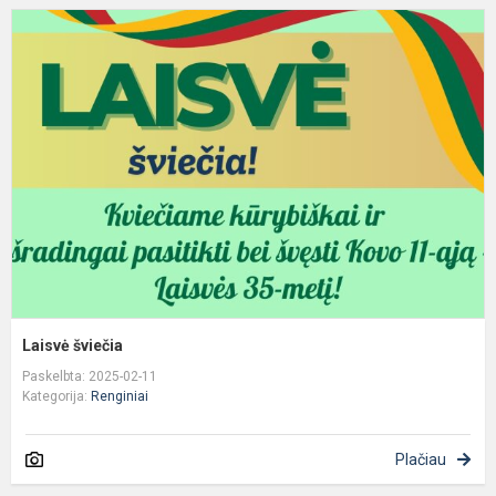
L
š
Laisvė šviečia
Paskelbta: 2025-02-11
Kategorija:
Renginiai
Plačiau