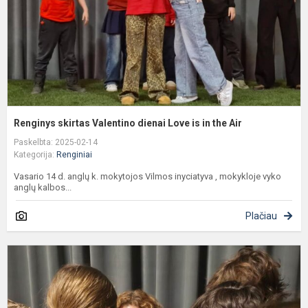
i
i
t
A
Renginys skirtas Valentino dienai Love is in the Air
Paskelbta: 2025-02-14
Kategorija:
Renginiai
Vasario 14 d. anglų k. mokytojos Vilmos inyciatyva , mokykloje vyko
anglų kalbos...
Plačiau
P
I
a