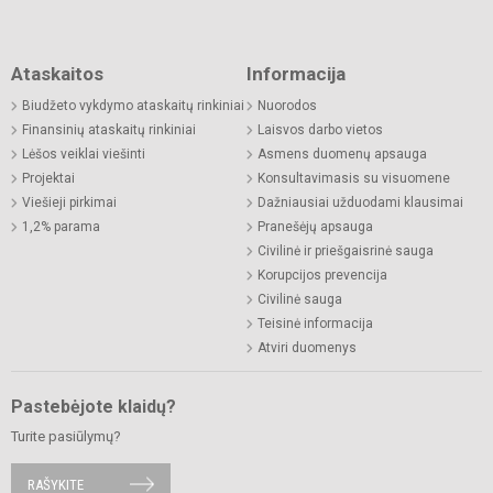
Ataskaitos
Informacija
Biudžeto vykdymo ataskaitų rinkiniai
Nuorodos
Finansinių ataskaitų rinkiniai
Laisvos darbo vietos
Lėšos veiklai viešinti
Asmens duomenų apsauga
Projektai
Konsultavimasis su visuomene
Viešieji pirkimai
Dažniausiai užduodami klausimai
1,2% parama
Pranešėjų apsauga
Civilinė ir priešgaisrinė sauga
Korupcijos prevencija
Civilinė sauga
Teisinė informacija
Atviri duomenys
Pastebėjote klaidų?
Turite pasiūlymų?
RAŠYKITE