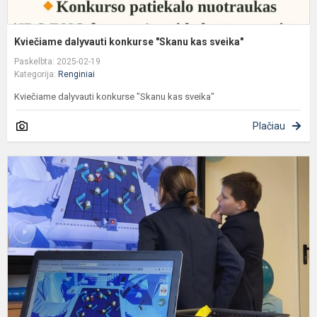
Kviečiame dalyvauti konkurse "Skanu kas sveika"
Paskelbta: 2025-02-19
Kategorija:
Renginiai
Kviečiame dalyvauti konkurse "Skanu kas sveika"
Plačiau
M
R
i
b
v
s
i