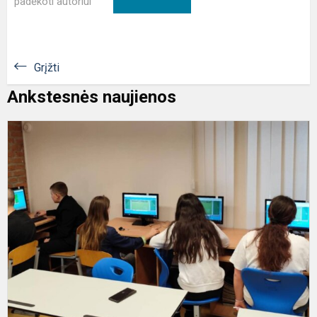
padėkoti autoriui
Grįžti
Ankstesnės naujienos
"
k