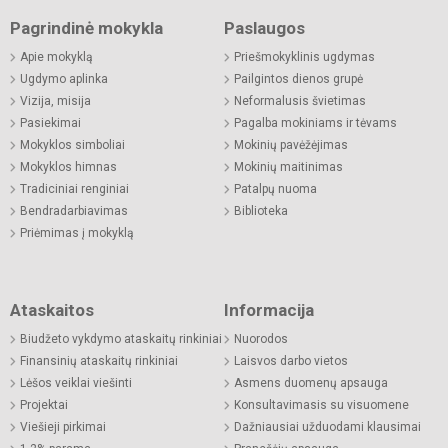
Pagrindinė mokykla
Paslaugos
Apie mokyklą
Priešmokyklinis ugdymas
Ugdymo aplinka
Pailgintos dienos grupė
Vizija, misija
Neformalusis švietimas
Pasiekimai
Pagalba mokiniams ir tėvams
Mokyklos simboliai
Mokinių pavėžėjimas
Mokyklos himnas
Mokinių maitinimas
Tradiciniai renginiai
Patalpų nuoma
Bendradarbiavimas
Biblioteka
Priėmimas į mokyklą
Ataskaitos
Informacija
Biudžeto vykdymo ataskaitų rinkiniai
Nuorodos
Finansinių ataskaitų rinkiniai
Laisvos darbo vietos
Lėšos veiklai viešinti
Asmens duomenų apsauga
Projektai
Konsultavimasis su visuomene
Viešieji pirkimai
Dažniausiai užduodami klausimai