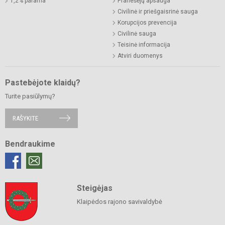
1,2% parama
Pranešėjų apsauga
Civilinė ir priešgaisrinė sauga
Korupcijos prevencija
Civilinė sauga
Teisinė informacija
Atviri duomenys
Pastebėjote klaidų?
Turite pasiūlymų?
RAŠYKITE
Bendraukime
Steigėjas
Klaipėdos rajono savivaldybė