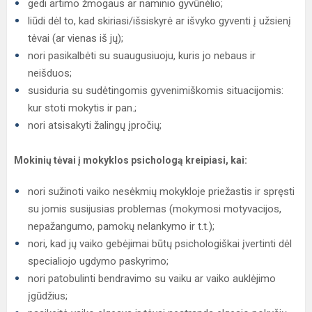
gedi artimo žmogaus ar naminio gyvūnėlio;
liūdi dėl to, kad skiriasi/išsiskyrė ar išvyko gyventi į užsienį
tėvai (ar vienas iš jų);
nori pasikalbėti su suaugusiuoju, kuris jo nebaus ir
neišduos;
susiduria su sudėtingomis gyvenimiškomis situacijomis:
kur stoti mokytis ir pan.;
nori atsisakyti žalingų įpročių;
Mokinių tėvai į mokyklos psichologą kreipiasi, kai:
nori sužinoti vaiko nesėkmių mokykloje priežastis ir spręsti
su jomis susijusias problemas (mokymosi motyvacijos,
nepažangumo, pamokų nelankymo ir t.t.);
nori, kad jų vaiko gebėjimai būtų psichologiškai įvertinti dėl
specialiojo ugdymo paskyrimo;
nori patobulinti bendravimo su vaiku ar vaiko auklėjimo
įgūdžius;