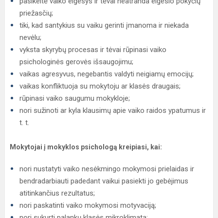
pasikeitė vaiko elgesys ir tėvai neatranda elgesio pokyčių
priežasčių;
tiki, kad santykius su vaiku gerinti įmanoma ir niekada
nevėlu;
vyksta skyrybų procesas ir tėvai rūpinasi vaiko
psichologinės gerovės išsaugojimu;
vaikas agresyvus, negebantis valdyti neigiamų emocijų;
vaikas konfliktuoja su mokytoju ar klasės draugais;
rūpinasi vaiko saugumu mokykloje;
nori sužinoti ar kyla klausimų apie vaiko raidos ypatumus ir
t. t.
Mokytojai į mokyklos psichologą kreipiasi, kai:
nori nustatyti vaiko nesėkmingo mokymosi prielaidas ir
bendradarbiauti padedant vaikui pasiekti jo gebėjimus
atitinkančius rezultatus;
nori paskatinti vaiko mokymosi motyvaciją;
nori sukurti palankų klasės mikroklimatą;