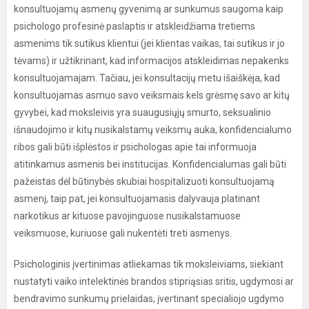
konsultuojamų asmenų gyvenimą ar sunkumus saugoma kaip
psichologo profesinė paslaptis ir atskleidžiama tretiems
asmenims tik sutikus klientui (jei klientas vaikas, tai sutikus ir jo
tėvams) ir užtikrinant, kad informacijos atskleidimas nepakenks
konsultuojamajam. Tačiau, jei konsultacijų metu išaiškėja, kad
konsultuojamas asmuo savo veiksmais kels grėsmę savo ar kitų
gyvybei, kad moksleivis yra suaugusiųjų smurto, seksualinio
išnaudojimo ir kitų nusikalstamų veiksmų auka, konfidencialumo
ribos gali būti išplėstos ir psichologas apie tai informuoja
atitinkamus asmenis bei institucijas. Konfidencialumas gali būti
pažeistas dėl būtinybės skubiai hospitalizuoti konsultuojamą
asmenį, taip pat, jei konsultuojamasis dalyvauja platinant
narkotikus ar kituose pavojinguose nusikalstamuose
veiksmuose, kuriuose gali nukentėti treti asmenys.
Psichologinis įvertinimas atliekamas tik moksleiviams, siekiant
nustatyti vaiko intelektinės brandos stipriąsias sritis, ugdymosi ar
bendravimo sunkumų prielaidas, įvertinant specialiojo ugdymo