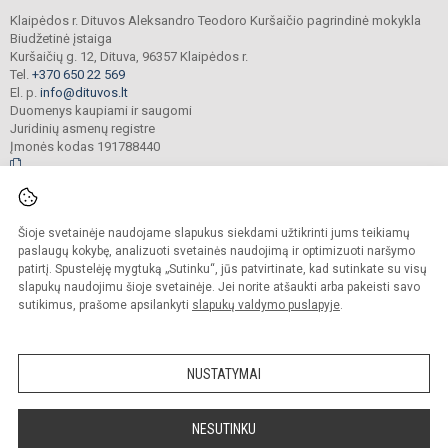
Klaipėdos r. Dituvos Aleksandro Teodoro Kuršaičio pagrindinė mokykla
Biudžetinė įstaiga
Kuršaičių g. 12, Dituva, 96357 Klaipėdos r.
Tel.
+370 650 22 569
El. p.
info@dituvos.lt
Duomenys kaupiami ir saugomi
Juridinių asmenų registre
Įmonės kodas 191788440
© 2024. Klaipėdos r. Dituvos Aleksandro Teodoro Kuršaičio pagrindinė mokykla.
Šioje svetainėje naudojame slapukus siekdami užtikrinti jums teikiamų
Visos teisės saugomos. Kopijuoti turinį be raštiško įstaigos administracijos
sutikimo griežtai draudžiama.
paslaugų kokybę, analizuoti svetainės naudojimą ir optimizuoti naršymo
patirtį. Spustelėję mygtuką „Sutinku“, jūs patvirtinate, kad sutinkate su visų
Prieinamumo paraiška
Slapukų politika
slapukų naudojimu šioje svetainėje. Jei norite atšaukti arba pakeisti savo
sutikimus, prašome apsilankyti
slapukų valdymo puslapyje
.
Sumanus būdas atnaujinti
mokyklos interneto
svetainę
NUSTATYMAI
NESUTINKU