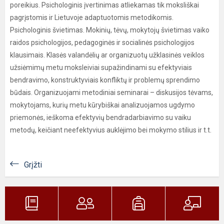
poreikius. Psichologinis įvertinimas atliekamas tik moksliškai
pagrįstomis ir Lietuvoje adaptuotomis metodikomis.
Psichologinis švietimas. Mokinių, tėvų, mokytojų švietimas vaiko
raidos psichologijos, pedagoginės ir socialinės psichologijos
klausimais. Klasės valandėlių ar organizuotų užklasinės veiklos
užsiėmimų metu moksleiviai supažindinami su efektyviais
bendravimo, konstruktyviais konfliktų ir problemų sprendimo
būdais. Organizuojami metodiniai seminarai – diskusijos tėvams,
mokytojams, kurių metu kūrybiškai analizuojamos ugdymo
priemonės, ieškoma efektyvių bendradarbiavimo su vaiku
metodų, keičiant neefektyvius auklėjimo bei mokymo stilius ir t.t.
Grįžti