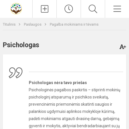
Paieška
Men
Titulinis
Paslaugos
Pagalba mokiniams ir tėvams
Psichologas
Psichologas nėra tavo priešas
Psichologinės pagalbos paskirtis – stiprinti mokinių
psichologinį atsparumą ir psichikos sveikatą,
prevencinėmis priemonėmis skatinti saugios ir
palankios ugdymuisi aplinkos mokykloje kūrimą,
padėti mokiniams atgauti dvasinę darną, gebėjimą
gyventi ir mokytis, aktyviai bendradarbiaujant su jų