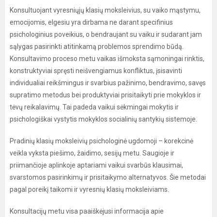
Konsultuojant vyresniųjų klasių moksleivius, su vaiko mąstymu,
emocijomis, elgesiu yra dirbama ne darant specifinius
psichologinius poveikius, o bendraujant su vaiku ir sudarant jam
sąlygas pasirinkti atitinkamą problemos sprendimo būdą.
Konsultavimo proceso metu vaikas išmoksta sąmoningai rinktis,
konstruktyviai spręsti neišvengiamus konfliktus, įsisavinti
individualiai reikšmingus ir svarbius pažinimo, bendravimo, savęs
supratimo metodus bei produktyviai prisitaikyti prie mokyklos ir
tėvų reikalavimų. Tai padeda vaikui sėkmingai mokytis ir
psichologiškai vystytis mokyklos socialinių santykių sistemoje.
Pradinių klasių moksleivių psichologinė ugdomoji – korekcinė
veikla vyksta piešimo, žaidimo, sesijų metu. Saugioje ir
priimančioje aplinkoje aptariami vaikui svarbūs klausimai,
svarstomos pasirinkimų ir prisitaikymo alternatyvos. Šie metodai
pagal poreikį taikomi ir vyresnių klasių moksleiviams.
Konsultacijų metu visa paaiškėjusi informacija apie