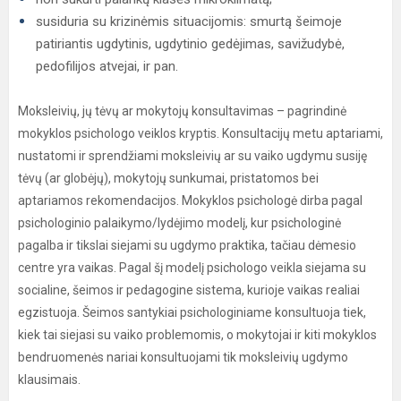
susiduria su krizinėmis situacijomis: smurtą šeimoje
patiriantis ugdytinis, ugdytinio gedėjimas, savižudybė,
pedofilijos atvejai, ir pan.
Moksleivių, jų tėvų ar mokytojų konsultavimas – pagrindinė
mokyklos psichologo veiklos kryptis. Konsultacijų metu aptariami,
nustatomi ir sprendžiami moksleivių ar su vaiko ugdymu susiję
tėvų (ar globėjų), mokytojų sunkumai, pristatomos bei
aptariamos rekomendacijos. Mokyklos psichologė dirba pagal
psichologinio palaikymo/lydėjimo modelį, kur psichologinė
pagalba ir tikslai siejami su ugdymo praktika, tačiau dėmesio
centre yra vaikas. Pagal šį modelį psichologo veikla siejama su
socialine, šeimos ir pedagogine sistema, kurioje vaikas realiai
egzistuoja. Šeimos santykiai psichologiniame konsultuoja tiek,
kiek tai siejasi su vaiko problemomis, o mokytojai ir kiti mokyklos
bendruomenės nariai konsultuojami tik moksleivių ugdymo
klausimais.