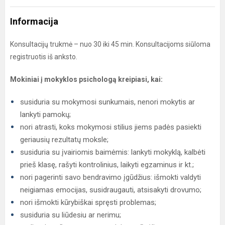
Informacija
Konsultacijų trukmė – nuo 30 iki 45 min. Konsultacijoms siūloma
registruotis iš anksto.
Mokiniai į mokyklos psichologą kreipiasi, kai:
susiduria su mokymosi sunkumais, nenori mokytis ar
lankyti pamokų;
nori atrasti, koks mokymosi stilius jiems padės pasiekti
geriausių rezultatų moksle;
susiduria su įvairiomis baimėmis: lankyti mokyklą, kalbėti
prieš klasę, rašyti kontrolinius, laikyti egzaminus ir kt.;
nori pagerinti savo bendravimo įgūdžius: išmokti valdyti
neigiamas emocijas, susidraugauti, atsisakyti drovumo;
nori išmokti kūrybiškai spręsti problemas;
susiduria su liūdesiu ar nerimu;