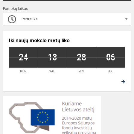
Pamokų laikas
Pertrauka
Iki naujų mokslo metų liko
24
13
28
05
DIEN.
VAL.
MIN.
SEK.