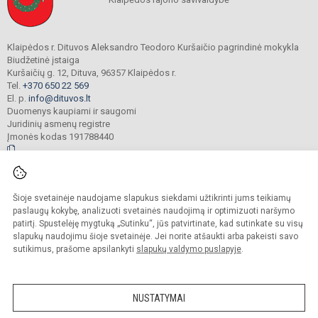
Klaipėdos r. Dituvos Aleksandro Teodoro Kuršaičio pagrindinė mokykla
Biudžetinė įstaiga
Kuršaičių g. 12, Dituva, 96357 Klaipėdos r.
Tel.
+370 650 22 569
El. p.
info@dituvos.lt
Duomenys kaupiami ir saugomi
Juridinių asmenų registre
Įmonės kodas 191788440
© 2024. Klaipėdos r. Dituvos Aleksandro Teodoro Kuršaičio pagrindinė mokykla.
Šioje svetainėje naudojame slapukus siekdami užtikrinti jums teikiamų
Visos teisės saugomos. Kopijuoti turinį be raštiško įstaigos administracijos
sutikimo griežtai draudžiama.
paslaugų kokybę, analizuoti svetainės naudojimą ir optimizuoti naršymo
patirtį. Spustelėję mygtuką „Sutinku“, jūs patvirtinate, kad sutinkate su visų
Prieinamumo paraiška
Slapukų politika
slapukų naudojimu šioje svetainėje. Jei norite atšaukti arba pakeisti savo
sutikimus, prašome apsilankyti
slapukų valdymo puslapyje
.
Sumanus būdas atnaujinti
mokyklos interneto
svetainę
NUSTATYMAI