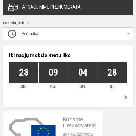
ATNAUJINIMŲ PRENUMERATA
Pamokų laikas
Pertrauka
Iki naujų mokslo metų liko
23
09
04
28
DIEN.
VAL.
MIN.
SEK.