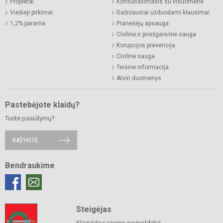
Projektai
Konsultavimasis su visuomene
Viešieji pirkimai
Dažniausiai užduodami klausimai
1,2% parama
Pranešėjų apsauga
Civilinė ir priešgaisrinė sauga
Korupcijos prevencija
Civilinė sauga
Teisinė informacija
Atviri duomenys
Pastebėjote klaidų?
Turite pasiūlymų?
RAŠYKITE
Bendraukime
Steigėjas
Klaipėdos rajono savivaldybė