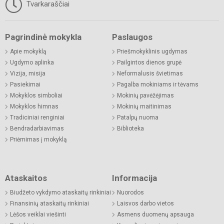
Tvarkaraščiai
Pagrindinė mokykla
Paslaugos
Apie mokyklą
Priešmokyklinis ugdymas
Ugdymo aplinka
Pailgintos dienos grupė
Vizija, misija
Neformalusis švietimas
Pasiekimai
Pagalba mokiniams ir tėvams
Mokyklos simboliai
Mokinių pavėžėjimas
Mokyklos himnas
Mokinių maitinimas
Tradiciniai renginiai
Patalpų nuoma
Bendradarbiavimas
Biblioteka
Priėmimas į mokyklą
Ataskaitos
Informacija
Biudžeto vykdymo ataskaitų rinkiniai
Nuorodos
Finansinių ataskaitų rinkiniai
Laisvos darbo vietos
Lėšos veiklai viešinti
Asmens duomenų apsauga