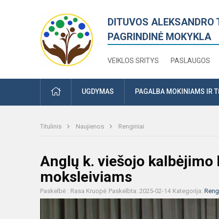
DITUVOS ALEKSANDRO 
PAGRINDINĖ MOKYKLA
VEIKLOS SRITYS
PASLAUGOS
PRADŽIA
UGDYMAS
PAGALBA MOKINIAMS IR 
Titulinis
Naujienos
Renginiai
Anglų k. viešojo kalbėjimo 
moksleiviams
Paskelbė : Rasa Kruopė
Paskelbta: 2025-02-14
Kategorija:
Rengi