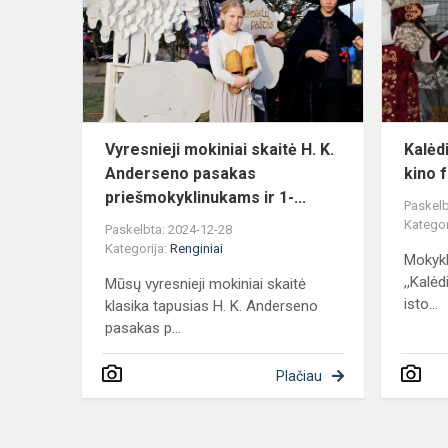
H.
K.
Anderseno
pasakas
priešmok...
Vyresnieji mokiniai skaitė H. K.
Kalėdi
Anderseno pasakas
kino 
priešmokyklinukams ir 1-...
Paskelb
Kategor
Paskelbta: 2024-12-28
Kategorija:
Renginiai
Mokykl
,,Kalėd
Mūsų vyresnieji mokiniai skaitė
isto...
klasika tapusias H. K. Anderseno
pasakas p...
Plačiau