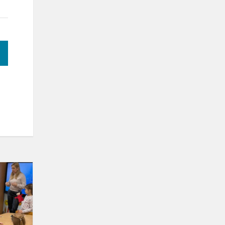
Vaikais
kalbėjosi
apie
emocijas