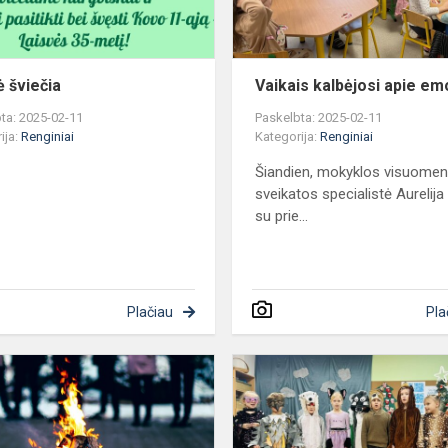
ė šviečia
Vaikais kalbėjosi apie em
ta: 2025-02-11
Paskelbta: 2025-02-11
ija:
Renginiai
Kategorija:
Renginiai
Šiandien, mokyklos visuome
sveikatos specialistė Aurelija
su prie...
Plačiau
Pla
Sausio
13-
ąją,
susibūrėme