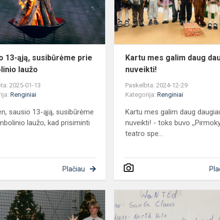
prie
simbolinio
laužo
o 13-ąją, susibūrėme prie
Kartu mes galim daug da
linio laužo
nuveikti!
ta: 2025-01-13
Paskelbta: 2024-12-29
ija:
Renginiai
Kategorija:
Renginiai
en, sausio 13-ąją, susibūrėme
Kartu mes galim daug daugia
mbolinio laužo, kad prisiminti
nuveikti! - toks buvo ,,Pirmok
teatro spe...
Plačiau
Pla
Kalėdinis
renginys
,,Kalėdinis