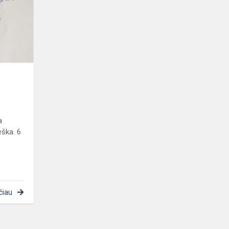
a
eška. 6
čiau