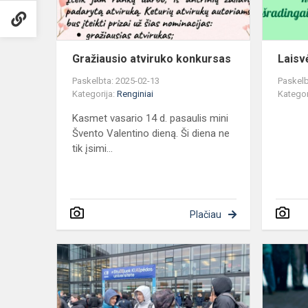
Gražiausio atviruko konkursas
Laisv
Paskelbta: 2025-02-13
Paskelb
Kategorija:
Renginiai
Kategor
Kasmet vasario 14 d. pasaulis mini
Švento Valentino dieną. Ši diena ne
tik įsimi...
Plačiau
Studijų
regata
2025