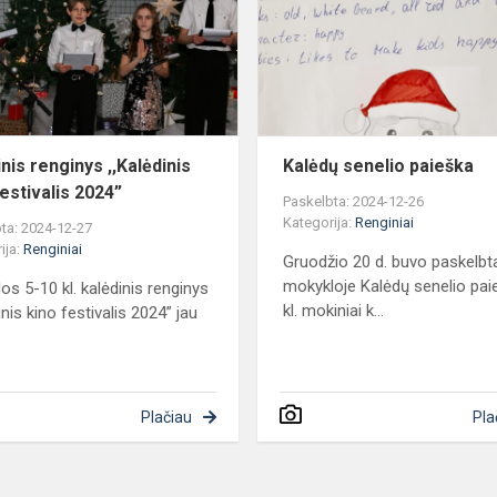
kino
festivalis
2024”
nis renginys ,,Kalėdinis
Kalėdų senelio paieška
festivalis 2024”
Paskelbta: 2024-12-26
Kategorija:
Renginiai
ta: 2024-12-27
ija:
Renginiai
Gruodžio 20 d. buvo paskelbt
mokykloje Kalėdų senelio pai
os 5-10 kl. kalėdinis renginys
kl. mokiniai k...
inis kino festivalis 2024” jau
Plačiau
Pla