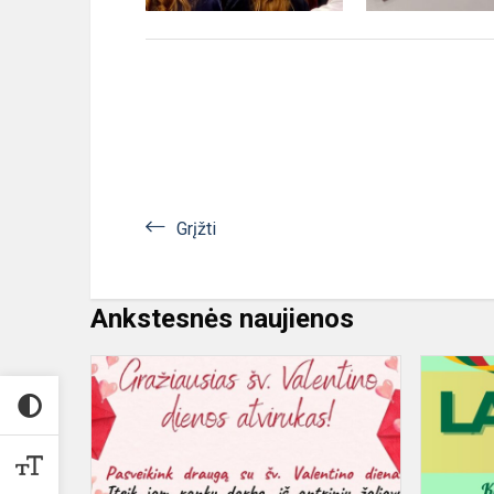
Grįžti
Ankstesnės naujienos
Gražiausio
atviruko
konkursas