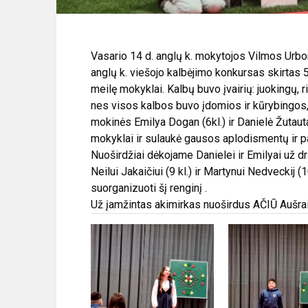
Vasario 14 d. anglų k. mokytojos Vilmos Urb
anglų k. viešojo kalbėjimo konkursas skirtas 
meilę mokyklai. Kalbų buvo įvairių: juokingų, 
nes visos kalbos buvo įdomios ir kūrybingos,
mokinės Emilya Dogan (6kl.) ir Danielė Žutauta
mokyklai ir sulaukė gausos aplodismentų ir p
Nuoširdžiai dėkojame Danielei ir Emilyai už drą
Neilui Jakaičiui (9 kl.) ir Martynui Nedveckij
suorganizuoti šį renginį .
Už įamžintas akimirkas nuoširdus AČIŪ Aušrai