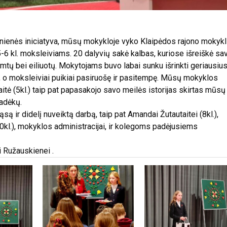
onienės iniciatyva, mūsų mokykloje vyko Klaipėdos rajono mokyk
5-6 kl. moksleiviams. 20 dalyvių sakė kalbas, kuriose išreiškė sa
rimtų bei eiliuotų. Mokytojams buvo labai sunku išrinkti geriausius
 o moksleiviai puikiai pasiruošę ir pasitempę. Mūsų mokyklos
itė (5kl.) taip pat papasakojo savo meilės istorijas skirtas mūsų
adėkų.
są ir didelį nuveiktą darbą, taip pat Amandai Žutautaitei (8kl.),
 (10kl.), mokyklos administracijai, ir kolegoms padėjusiems
 Ružauskienei .