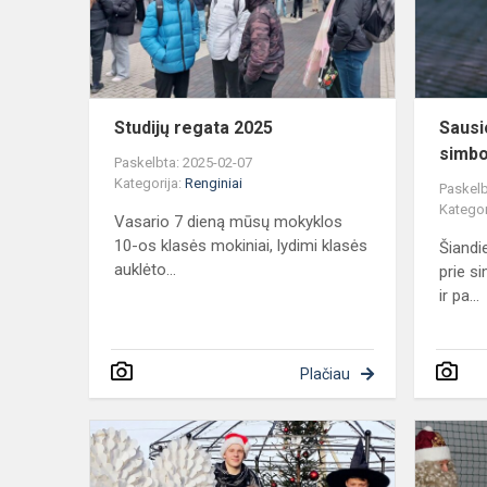
Studijų regata 2025
Sausi
simbo
Paskelbta: 2025-02-07
Kategorija:
Renginiai
Paskelb
Kategor
Vasario 7 dieną mūsų mokyklos
10-os klasės mokiniai, lydimi klasės
Šiandi
auklėto...
prie si
ir pa...
Plačiau
Vyresnieji
mokiniai
skaitė