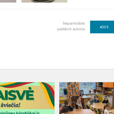
Nepamirškite
0
AČIŪ
padėkoti autoriui
Laisvė
šviečia