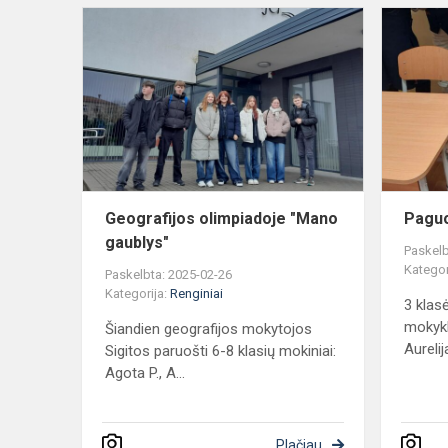
Geografijos
olimpiadoje
"Mano
gaublys"
Geografijos olimpiadoje "Mano
Paguo
gaublys"
Paskelb
Kategor
Paskelbta: 2025-02-26
Kategorija:
Renginiai
3 klas
mokykl
Šiandien geografijos mokytojos
Aurelij
Sigitos paruošti 6-8 klasių mokiniai:
Agota P., A...
Plačiau