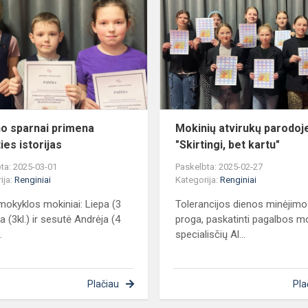
sparnai
primena
praeities
istorijas
o sparnai primena
Mokinių atvirukų parodoj
ies istorijas
"Skirtingi, bet kartu"
ta: 2025-03-01
Paskelbta: 2025-02-27
ija:
Renginiai
Kategorija:
Renginiai
okyklos mokiniai: Liepa (3
Tolerancijos dienos minėjimo
ėja (3kl.) ir sesutė Andrėja (4
proga, paskatinti pagalbos mo
.
specialisčių Al...
Plačiau
Pla