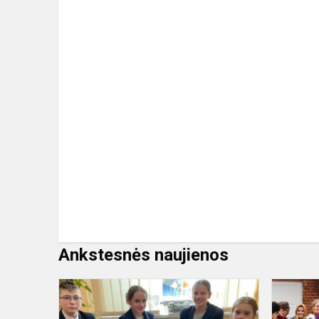
Ankstesnės naujienos
Varžytuvės
,,Sveikas