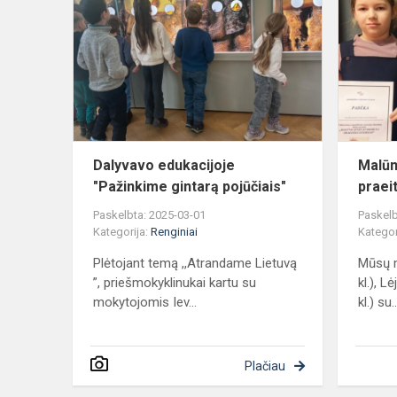
edukacijoje
"Pažinkime
gintarą
pojūčiais"
Dalyvavo edukacijoje
Malūn
"Pažinkime gintarą pojūčiais"
praeit
Paskelbta: 2025-03-01
Paskelb
Kategorija:
Renginiai
Kategor
Plėtojant temą ,,Atrandame Lietuvą
Mūsų m
”, priešmokyklinukai kartu su
kl.), L
mokytojomis Iev...
kl.) su..
Plačiau