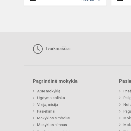
Tvarkaraščiai
Pagrindinė mokykla
Pasl
Apie mokyklą
Prie
Ugdymo aplinka
Pail
Vizija, misija
Nefo
Pasiekimai
Paga
Mokyklos simboliai
Moki
Mokyklos himnas
Moki