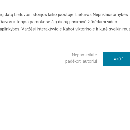
usių datų Lietuvos istorijos laiko juostoje. Lietuvos Nepriklausomybės
 Daivos istorijos pamokose šią dieną prisiminė žiūrėdami video
inkybes. Varžėsi interaktyvioje Kahot viktorinoje ir kurė sveikinimu
Nepamirškite
0
AČIŪ
padėkoti autoriui