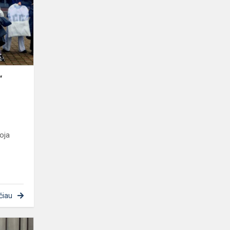
į
pavasarį“
“
oja
čiau
Mokinių