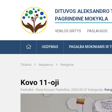
DITUVOS ALEKSANDRO 
PAGRINDINĖ MOKYKLA
VEIKLOS SRITYS
PASLAUGOS
PRADŽIA
UGDYMAS
PAGALBA MOKINIAMS IR 
Titulinis
Naujienos
Renginiai
Kovo 11-oji
Paskelbė : Rasa Kruopė
Paskelbta: 2025-03-07
Kategorija:
Rengi