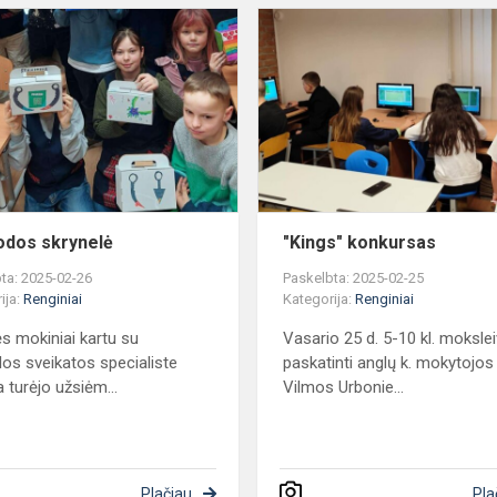
Paguodos
skrynelė
dos skrynelė
"Kings" konkursas
ta: 2025-02-26
Paskelbta: 2025-02-25
ija:
Renginiai
Kategorija:
Renginiai
ės mokiniai kartu su
Vasario 25 d. 5-10 kl. moksleiv
os sveikatos specialiste
paskatinti anglų k. mokytojos
a turėjo užsiėm...
Vilmos Urbonie...
Plačiau
Pla