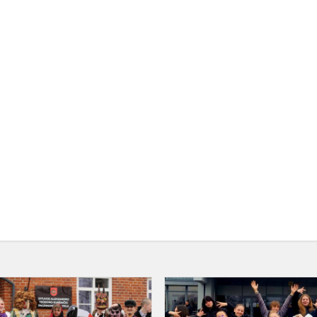
e
Užgavėnių
popietė