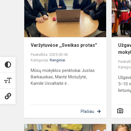
protas”
Varžytuvėse ,,Sveikas protas”
Užgav
mokyk
Paskelbta: 2025-03-06
Kategorija:
Renginiai
Paskelb
Kategor
Mūsų mokyklos penktokai Justas
Barkauskas, Mantė Motužytė,
Užgav
Kamilė Usvaltaitė ir...
5–10 m
lietuvių
Plačiau
Dalyvavo