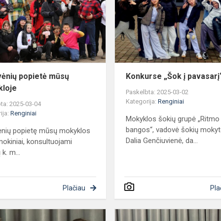
mūsų
mokykloje
ėnių popietė mūsų
Konkurse „Šok į pavasarį
loje
Paskelbta: 2025-03-02
Kategorija:
Renginiai
ta: 2025-03-04
ija:
Renginiai
Mokyklos šokių grupė „Ritmo
bangos“, vadovė šokių mokyt
ėnių popietę mūsų mokyklos
Dalia Genčiuvienė, da...
okiniai, konsultuojami
 k. m...
Plačiau
Pla
Malūno