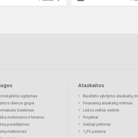
augos
Ataskaitos
šmokyklinis ugdymas
Biudžeto vykdymo ataskaitų rin
gintos dienos grupė
Finansinių ataskaitų rinkiniai
rmalusis švietimas
Lėšos veiklai viešinti
lba mokiniams ir tėvams
Projektai
nių pavėžėjimas
Viešieji pirkimai
nių maitinimas
1,2% parama