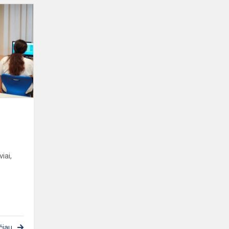
"Kings"
konkursas
iai,
čiau