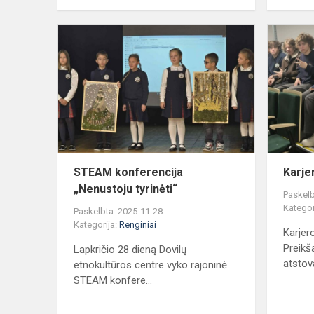
STEAM
konferencija
„Nenustoju
tyrinėti“
STEAM konferencija
Karje
„Nenustoju tyrinėti“
Paskelb
Kategor
Paskelbta: 2025-11-28
Kategorija:
Renginiai
Karjer
Preikša
Lapkričio 28 dieną Dovilų
atstova
etnokultūros centre vyko rajoninė
STEAM konfere...