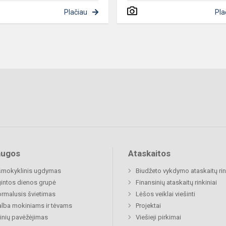
Plačiau
Pla
augos
Ataskaitos
šmokyklinis ugdymas
Biudžeto vykdymo ataskaitų rin
gintos dienos grupė
Finansinių ataskaitų rinkiniai
rmalusis švietimas
Lėšos veiklai viešinti
lba mokiniams ir tėvams
Projektai
nių pavėžėjimas
Viešieji pirkimai