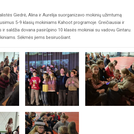
listės Giedrė, Alina ir Aurelija suorganizavo mokinių užimtumą
usimus 5-9 klasių mokiniams Kahoot programoje. Greičiausiai ir
ais ir saldžia dovana pasirūpino 10 klasės mokiniai su vadovu Gintaru.
kiniams. Sėkmės jiems besiruošiant.