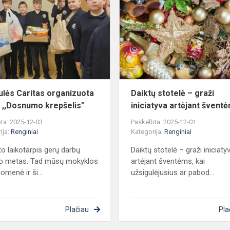
nė
Caritas
organizuota
akcija
,,Dosnumo
krepšelis"
ulės Caritas organizuota
Daiktų stotelė – graži
a ,,Dosnumo krepšelis"
iniciatyva artėjant švent
ta: 2025-12-03
Paskelbta: 2025-12-01
ija:
Renginiai
Kategorija:
Renginiai
o laikotarpis gerų darbų
Daiktų stotelė – graži iniciaty
o metas. Tad mūsų mokyklos
artėjant šventėms, kai
omenė ir ši...
užsigulėjusius ar pabod...
Plačiau
Pla