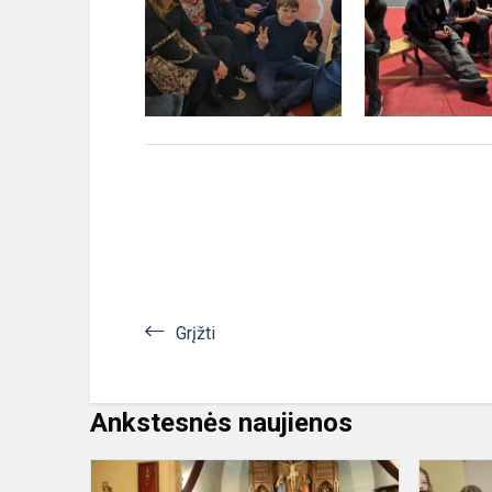
Grįžti
Ankstesnės naujienos
Mokyklos