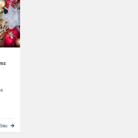
stotelė
–
graži
iniciatyva
artėjant
šventėms
ėms
va
čiau