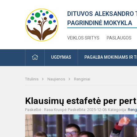
DITUVOS ALEKSANDRO 
PAGRINDINĖ MOKYKLA
VEIKLOS SRITYS
PASLAUGOS
PRADŽIA
UGDYMAS
PAGALBA MOKINIAMS IR 
Titulinis
Naujienos
Renginiai
Klausimų estafetė per per
Paskelbė : Rasa Kruopė
Paskelbta: 2025-12-06
Kategorija:
Rengi