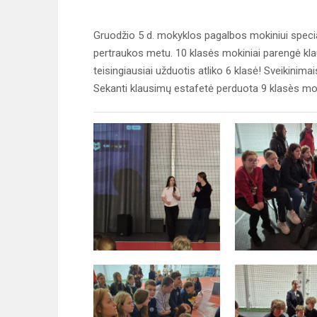
Gruodžio 5 d. mokyklos pagalbos mokiniui specia
pertraukos metu. 10 klasės mokiniai parengė kla
teisingiausiai užduotis atliko 6 klasė! Sveikinim
Sekanti klausimų estafetė perduota 9 klasès mo