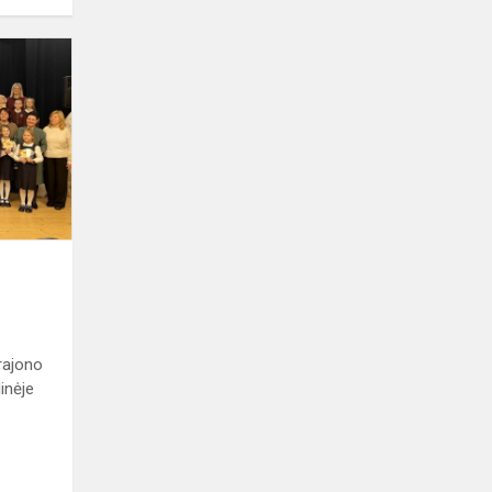
STEAM-
ukai
pasakose
rajono
inėje