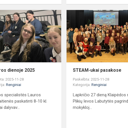
Karjeros
dienoje
2025
ros dienoje 2025
STEAM-ukai pasakose
ta: 2025-11-28
Paskelbta: 2025-11-28
ija:
Renginiai
Kategorija:
Renginiai
os specialistės Lauros
Lapkričio 27 dieną Klaipėdos 
itienės paskatinti 8-10 kl.
Plikių Ievos Labutytės pagrind
i dalyvav...
mokykloj...