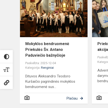
bendruome
Priekulės
Šv.
Antano
Paduviečio
bažnyč...
Mokyklos bendruomenė
Priek
Priekulės Šv. Antano
akcij
Paduviečio bažnyčioje
Paskelb
Kategor
Paskelbta: 2025-12-04
Kategorija:
Renginiai
Advent
darym
Dituvos Aleksandro Teodoro
bendru
Kuršaičio pagrindinės mokyklos
bendruomenė sus...
Plačiau