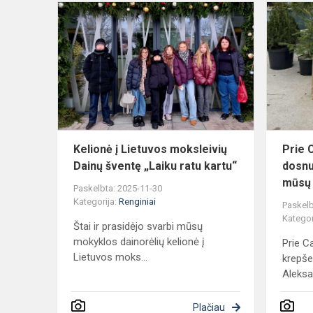
Kelionė
į
Lietuvos
moksleivių
Dainų
šventę
„Laiku
ratu
kart...
Kelionė į Lietuvos moksleivių
Prie C
Dainų šventę „Laiku ratu kartu“
dosnu
mūsų
Paskelbta: 2025-11-30
Kategorija:
Renginiai
Paskelb
Kategor
Štai ir prasidėjo svarbi mūsų
mokyklos dainorėlių kelionė į
Prie C
Lietuvos moks...
krepšel
Aleksa
Plačiau