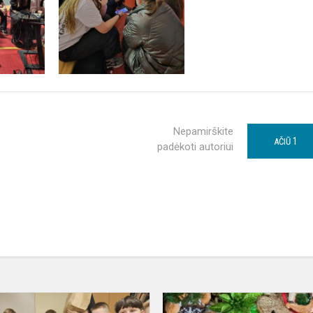
Nepamirškite
1
AČIŪ
padėkoti autoriui
Priekulės