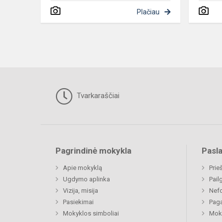
Plačiau
Tvarkaraščiai
Pagrindinė mokykla
Pasl
Apie mokyklą
Prie
Ugdymo aplinka
Pail
Vizija, misija
Nefo
Pasiekimai
Paga
Mokyklos simboliai
Moki