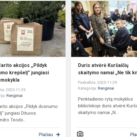
Prie
Carito
akcijos
,,Pildyk
dosnumo
krepšelį”
jungiasi
mūs...
arito akcijos ,,Pildyk
Duris atvėrė Kuršaičių
mo krepšelį” jungiasi
skaitymo namai „Ne tik k
 mokykla
Paskelbta: 2025-11-29
Kategorija:
Renginiai
ta: 2025-11-29
ija:
Renginiai
Penktadienio rytą mokyklos
bibliotekoje duris atvėrė Kurš
arito akcijos ,,Pildyk dosnumo
skaitymo namai „N...
į” jungiasi Dituvos
ndro Teodo...
Plačiau
Pla