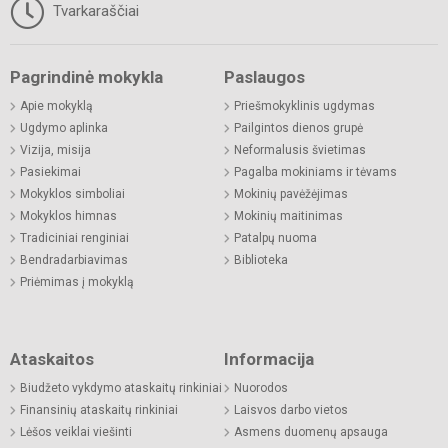
Tvarkaraščiai
Pagrindinė mokykla
Paslaugos
Apie mokyklą
Priešmokyklinis ugdymas
Ugdymo aplinka
Pailgintos dienos grupė
Vizija, misija
Neformalusis švietimas
Pasiekimai
Pagalba mokiniams ir tėvams
Mokyklos simboliai
Mokinių pavėžėjimas
Mokyklos himnas
Mokinių maitinimas
Tradiciniai renginiai
Patalpų nuoma
Bendradarbiavimas
Biblioteka
Priėmimas į mokyklą
Ataskaitos
Informacija
Biudžeto vykdymo ataskaitų rinkiniai
Nuorodos
Finansinių ataskaitų rinkiniai
Laisvos darbo vietos
Lėšos veiklai viešinti
Asmens duomenų apsauga