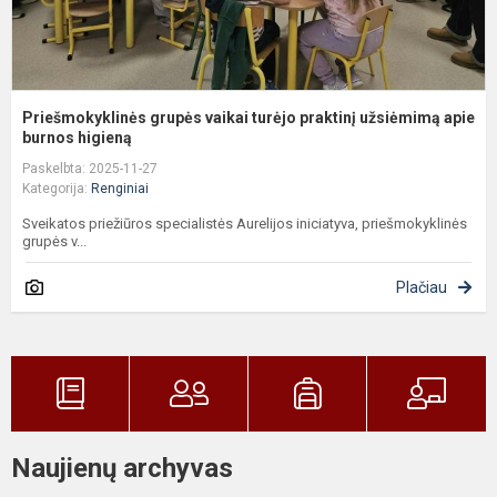
Priešmokyklinės grupės vaikai turėjo praktinį užsiėmimą apie
burnos higieną
Paskelbta: 2025-11-27
Kategorija:
Renginiai
Sveikatos priežiūros specialistės Aurelijos iniciatyva, priešmokyklinės
grupės v...
Plačiau
Naujienų archyvas