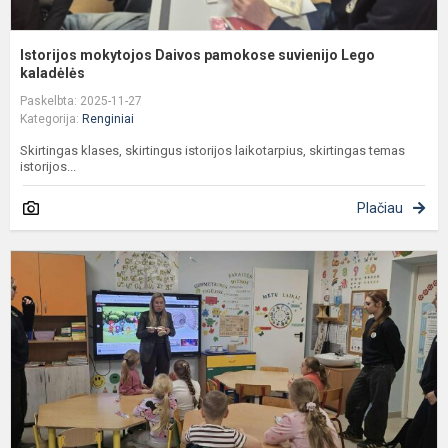
Istorijos mokytojos Daivos pamokose suvienijo Lego
kaladėlės
Paskelbta: 2025-11-27
Kategorija:
Renginiai
Skirtingas klases, skirtingus istorijos laikotarpius, skirtingas temas
istorijos...
Plačiau
P
g
v
t
p
u
ap