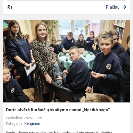
Plačiau
D
a
K
s
n
„
t
k
Duris atvėrė Kuršaičių skaitymo namai „Ne tik knyga“
Paskelbta: 2025-11-29
Kategorija:
Renginiai
Penktadienio rytą mokyklos bibliotekoje duris atvėrė Kuršaičių