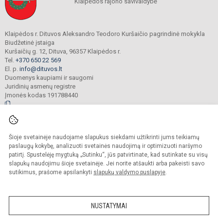
Klaipėdos rajono savivaldybė
Klaipėdos r. Dituvos Aleksandro Teodoro Kuršaičio pagrindinė mokykla
Biudžetinė įstaiga
Kuršaičių g. 12, Dituva, 96357 Klaipėdos r.
Tel.
+370 650 22 569
El. p.
info@dituvos.lt
Duomenys kaupiami ir saugomi
Juridinių asmenų registre
Įmonės kodas 191788440
© 2024. Klaipėdos r. Dituvos Aleksandro Teodoro Kuršaičio pagrindinė mokykla.
Šioje svetainėje naudojame slapukus siekdami užtikrinti jums teikiamų
Visos teisės saugomos. Kopijuoti turinį be raštiško įstaigos administracijos
sutikimo griežtai draudžiama.
paslaugų kokybę, analizuoti svetainės naudojimą ir optimizuoti naršymo
patirtį. Spustelėję mygtuką „Sutinku“, jūs patvirtinate, kad sutinkate su visų
Prieinamumo paraiška
Slapukų politika
slapukų naudojimu šioje svetainėje. Jei norite atšaukti arba pakeisti savo
sutikimus, prašome apsilankyti
slapukų valdymo puslapyje
.
Sumanus būdas atnaujinti
mokyklos interneto
svetainę
NUSTATYMAI