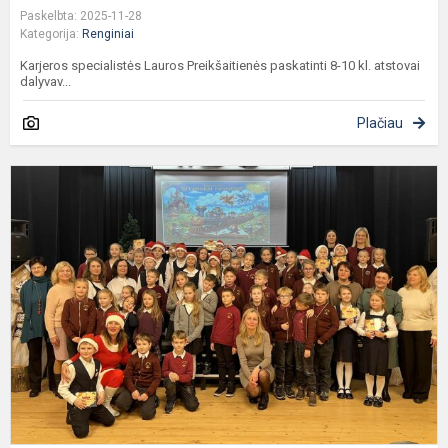
Paskelbta: 2025-11-28
Kategorija:
Renginiai
Karjeros specialistės Lauros Preikšaitienės paskatinti 8-10 kl. atstovai
dalyvav...
Plačiau
S
u
p