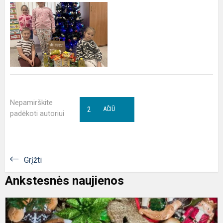
Nepamirškite
2
AČIŪ
padėkoti autoriui
Grįžti
Ankstesnės naujienos
D
s