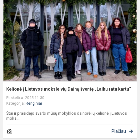
į
L
m
D
š
„
r
ka
Kelionė į Lietuvos moksleivių Dainų šventę „Laiku ratu kartu“
Paskelbta: 2025-11-30
Kategorija:
Renginiai
Štai ir prasidėjo svarbi mūsų mokyklos dainorėlių kelionė į Lietuvos
moks...
Plačiau