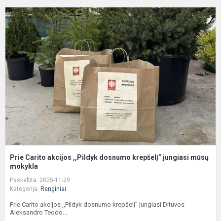
P
C
a
,
d
k
j
m
Prie Carito akcijos ,,Pildyk dosnumo krepšelį” jungiasi mūsų
mokykla
Paskelbta: 2025-11-29
Kategorija:
Renginiai
Prie Carito akcijos ,,Pildyk dosnumo krepšelį” jungiasi Dituvos
Aleksandro Teodo...