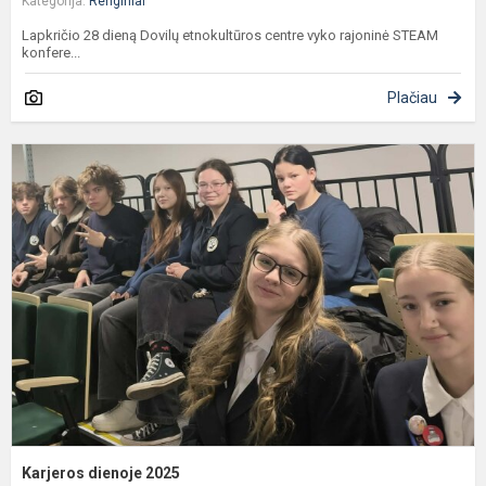
Kategorija:
Renginiai
Lapkričio 28 dieną Dovilų etnokultūros centre vyko rajoninė STEAM
konfere...
Plačiau
K
d
2
Karjeros dienoje 2025