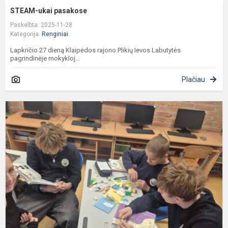
STEAM-ukai pasakose
Paskelbta: 2025-11-28
Kategorija:
Renginiai
Lapkričio 27 dieną Klaipėdos rajono Plikių Ievos Labutytės
pagrindinėje mokykloj...
Plačiau
I
m
D
p
s
L
k