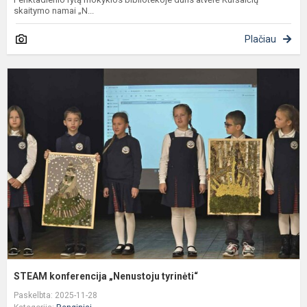
skaitymo namai „N...
Plačiau
S
k
„
t
STEAM konferencija „Nenustoju tyrinėti“
Paskelbta: 2025-11-28