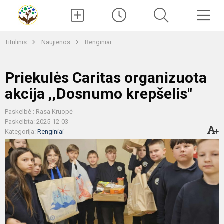
Paieška
Men
Titulinis
Naujienos
Renginiai
Priekulės Caritas organizuota
akcija ,,Dosnumo krepšelis"
Paskelbė : Rasa Kruopė
Paskelbta: 2025-12-03
Kategorija:
Renginiai