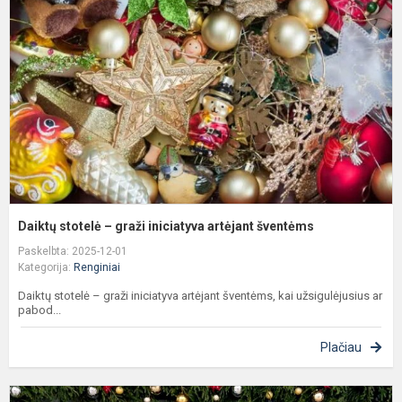
–
g
i
a
š
Daiktų stotelė – graži iniciatyva artėjant šventėms
Paskelbta: 2025-12-01
Kategorija:
Renginiai
Daiktų stotelė – graži iniciatyva artėjant šventėms, kai užsigulėjusius ar
pabod...
Plačiau
K