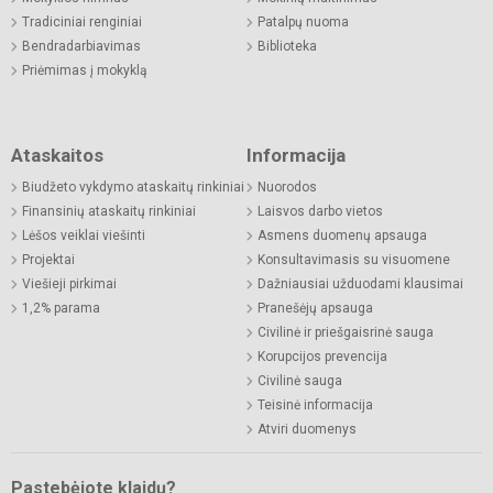
Tradiciniai renginiai
Patalpų nuoma
Bendradarbiavimas
Biblioteka
Priėmimas į mokyklą
Ataskaitos
Informacija
Biudžeto vykdymo ataskaitų rinkiniai
Nuorodos
Finansinių ataskaitų rinkiniai
Laisvos darbo vietos
Lėšos veiklai viešinti
Asmens duomenų apsauga
Projektai
Konsultavimasis su visuomene
Viešieji pirkimai
Dažniausiai užduodami klausimai
1,2% parama
Pranešėjų apsauga
Civilinė ir priešgaisrinė sauga
Korupcijos prevencija
Civilinė sauga
Teisinė informacija
Atviri duomenys
Pastebėjote klaidų?