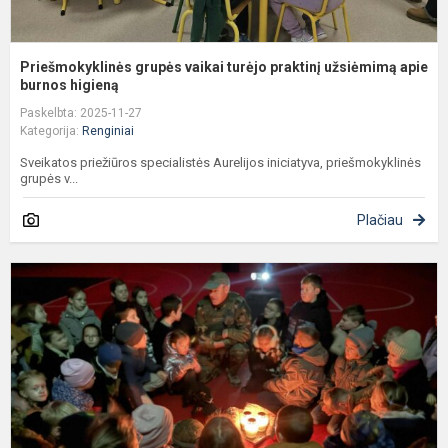
Priešmokyklinės grupės vaikai turėjo praktinį užsiėmimą apie
burnos higieną
Paskelbta: 2025-11-27
Kategorija:
Renginiai
Sveikatos priežiūros specialistės Aurelijos iniciatyva, priešmokyklinės
grupės v...
Plačiau
P
m
m
p
k
v
v