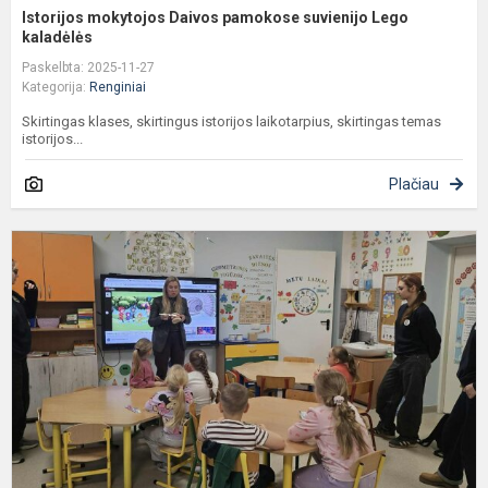
Istorijos mokytojos Daivos pamokose suvienijo Lego
kaladėlės
Paskelbta: 2025-11-27
Kategorija:
Renginiai
Skirtingas klases, skirtingus istorijos laikotarpius, skirtingas temas
istorijos...
Plačiau
P
g
v
t
p
u
ap