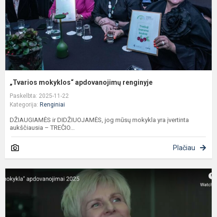
„Tvarios mokyklos“ apdovanojimų renginyje
Paskelbta: 2025-11-22
Kategorija:
Renginiai
DŽIAUGIAMĖS ir DIDŽIUOJAMĖS, jog mūsų mokykla yra įvertinta
aukščiausia – TREČIO...
Plačiau
"
m
a
2