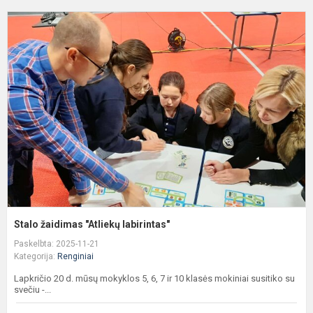
S
ž
"
l
Stalo žaidimas "Atliekų labirintas"
Paskelbta: 2025-11-21
Kategorija:
Renginiai
Lapkričio 20 d. mūsų mokyklos 5, 6, 7 ir 10 klasės mokiniai susitiko su
svečiu -...