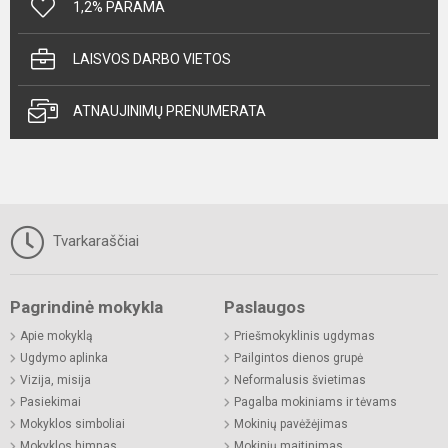
1,2% PARAMA
LAISVOS DARBO VIETOS
ATNAUJINIMŲ PRENUMERATA
Tvarkaraščiai
Pagrindinė mokykla
Paslaugos
Apie mokyklą
Priešmokyklinis ugdymas
Ugdymo aplinka
Pailgintos dienos grupė
Vizija, misija
Neformalusis švietimas
Pasiekimai
Pagalba mokiniams ir tėvams
Mokyklos simboliai
Mokinių pavėžėjimas
Mokyklos himnas
Mokinių maitinimas