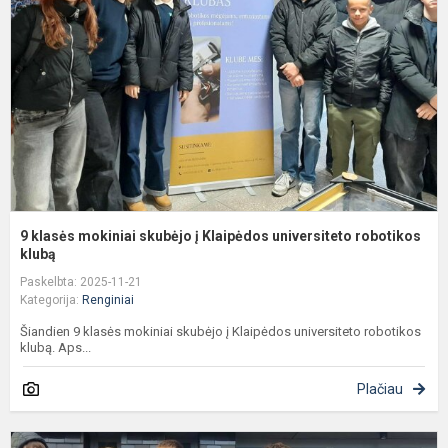
s
į
K
u
r
9 klasės mokiniai skubėjo į Klaipėdos universiteto robotikos
klubą
Paskelbta: 2025-11-21
Kategorija:
Renginiai
Šiandien 9 klasės mokiniai skubėjo į Klaipėdos universiteto robotikos
klubą. Aps...
Plačiau
P