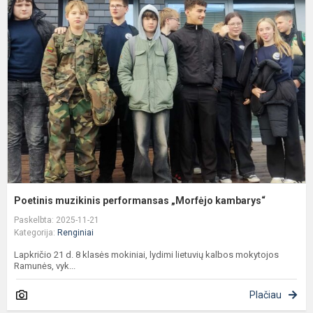
m
p
„
k
Poetinis muzikinis performansas „Morfėjo kambarys“
Paskelbta: 2025-11-21
Kategorija:
Renginiai
Lapkričio 21 d. 8 klasės mokiniai, lydimi lietuvių kalbos mokytojos
Ramunės, vyk...
Plačiau