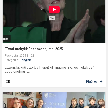
"Tvari mokykla" apdovanojimai 2025
Paskelbta: 2025-11-21
Kategorija:
Renginiai
2025 m. lapkričio 20 d. Vilniuje iškilmingame „Tvarios mokyklos“
apdovanojimų re...
Plačiau
9
k
m