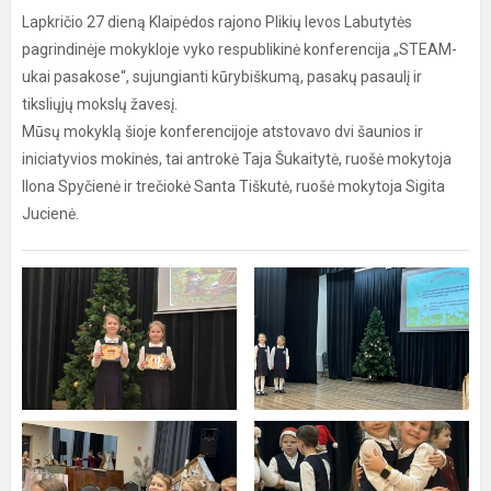
Lapkričio 27 dieną Klaipėdos rajono Plikių Ievos Labutytės
pagrindinėje mokykloje vyko respublikinė konferencija „STEAM-
ukai pasakose“, sujungianti kūrybiškumą, pasakų pasaulį ir
tiksliųjų mokslų žavesį.
Mūsų mokyklą šioje konferencijoje atstovavo dvi šaunios ir
iniciatyvios mokinės, tai antrokė Taja Šukaitytė, ruošė mokytoja
Ilona Spyčienė ir trečiokė Santa Tiškutė, ruošė mokytoja Sigita
Jucienė.