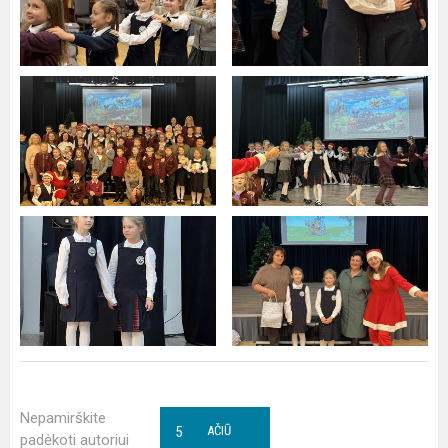
Nepamirškite
5
AČIŪ
padėkoti autoriui