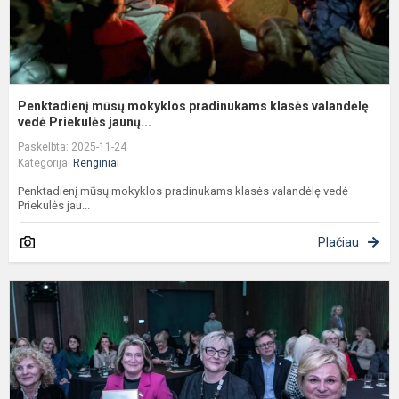
Penktadienį mūsų mokyklos pradinukams klasės valandėlę
vedė Priekulės jaunų...
Paskelbta: 2025-11-24
Kategorija:
Renginiai
Penktadienį mūsų mokyklos pradinukams klasės valandėlę vedė
Priekulės jau...
Plačiau
„
m
a
r