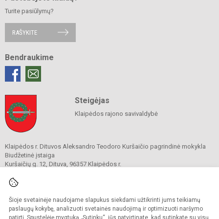
Turite pasiūlymų?
RAŠYKITE
Bendraukime
Steigėjas
Klaipėdos rajono savivaldybė
Klaipėdos r. Dituvos Aleksandro Teodoro Kuršaičio pagrindinė mokykla
Biudžetinė įstaiga
Kuršaičių g. 12, Dituva, 96357 Klaipėdos r.
Tel.
+370 650 22 569
El. p.
info@dituvos.lt
Duomenys kaupiami ir saugomi
Juridinių asmenų registre
Šioje svetainėje naudojame slapukus siekdami užtikrinti jums teikiamų
Įmonės kodas 191788440
paslaugų kokybę, analizuoti svetainės naudojimą ir optimizuoti naršymo
patirtį. Spustelėję mygtuką „Sutinku“, jūs patvirtinate, kad sutinkate su visų