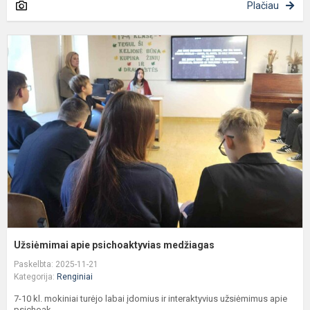
Plačiau
U
a
p
m
Užsiėmimai apie psichoaktyvias medžiagas
Paskelbta: 2025-11-21
Kategorija:
Renginiai
7-10 kl. mokiniai turėjo labai įdomius ir interaktyvius užsiėmimus apie
psichoak...