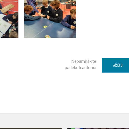
Nepamirškite
0
AČIŪ
padėkoti autoriui