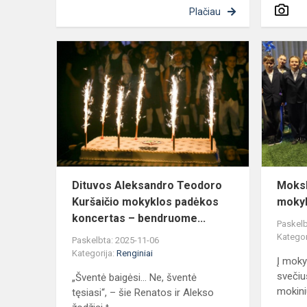
Plačiau
Dituvos
Aleksandro
Teodoro
Kuršaičio
mokyklos
padėkos
konce...
Dituvos Aleksandro Teodoro
Moksl
Kuršaičio mokyklos padėkos
mokyk
koncertas – bendruome...
Paskelb
Kategor
Paskelbta: 2025-11-06
Kategorija:
Renginiai
Į moky
svečiu
„Šventė baigėsi... Ne, šventė
mokini
tęsiasi“, – šie Renatos ir Alekso