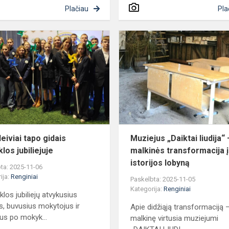
Plačiau
Pla
Moksleiviai
tapo
gidais
mokyklos
jubiliejuje
eiviai tapo gidais
Muziejus „Daiktai liudija“ 
los jubiliejuje
malkinės transformacija į
istorijos lobyną
ta: 2025-11-06
ija:
Renginiai
Paskelbta: 2025-11-05
Kategorija:
Renginiai
klos jubiliejų atvykusius
s, buvusius mokytojus ir
Apie didžiąją transformaciją 
us po mokyk...
malkinę virtusia muziejumi