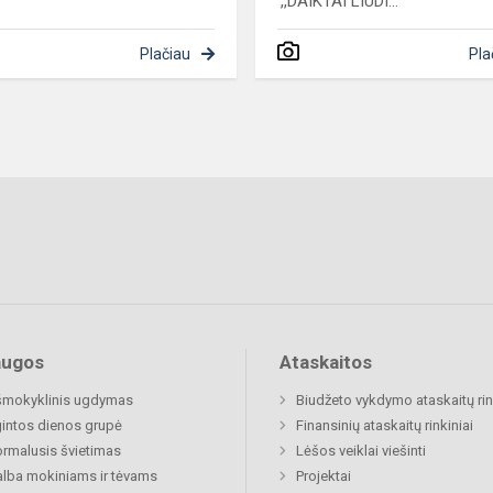
,,DAIKTAI LIUDI...
Plačiau
Pla
augos
Ataskaitos
šmokyklinis ugdymas
Biudžeto vykdymo ataskaitų rin
gintos dienos grupė
Finansinių ataskaitų rinkiniai
rmalusis švietimas
Lėšos veiklai viešinti
lba mokiniams ir tėvams
Projektai