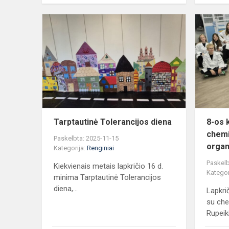
Tarptautinė
Tolerancijos
diena
Tarptautinė Tolerancijos diena
8-os 
chemi
Paskelbta: 2025-11-15
organ
Kategorija:
Renginiai
Paskelb
Kiekvienais metais lapkričio 16 d.
Kategor
minima Tarptautinė Tolerancijos
diena,...
Lapkri
su ch
Rupeiki