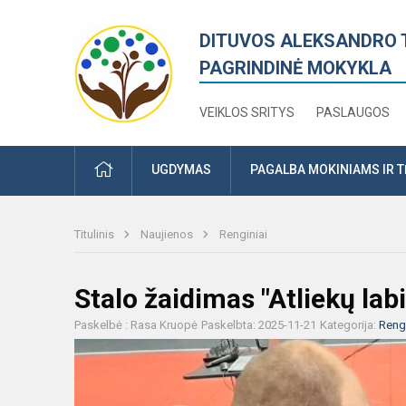
DITUVOS ALEKSANDRO 
PAGRINDINĖ MOKYKLA
VEIKLOS SRITYS
PASLAUGOS
PRADŽIA
UGDYMAS
PAGALBA MOKINIAMS IR 
Titulinis
Naujienos
Renginiai
Stalo žaidimas "Atliekų labi
Paskelbė : Rasa Kruopė
Paskelbta: 2025-11-21
Kategorija:
Rengi