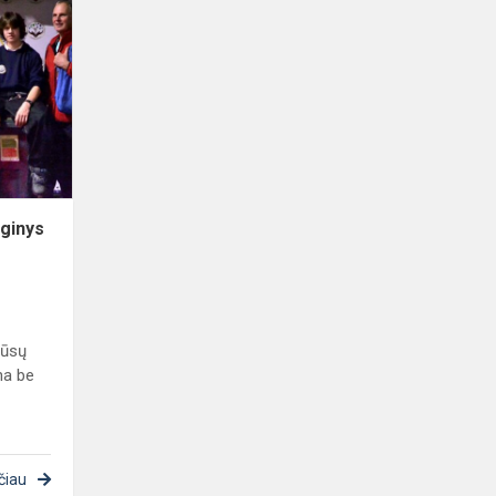
Mūsų
mokykloje
vyko
renginys
„Diena
be
kuprinių”
ginys
mūsų
na be
čiau