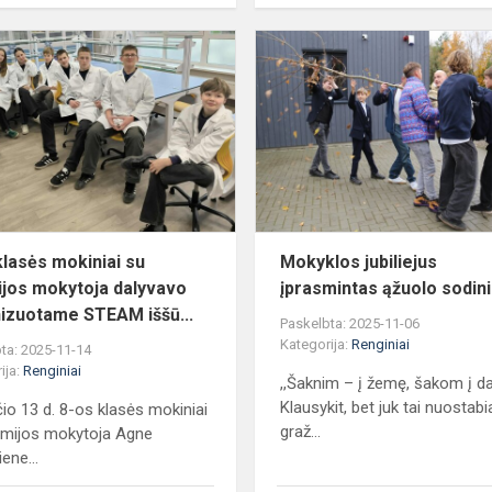
8-
os
klasės
mokiniai
su
chemijos
mokytoja
dalyvavo
organizu...
klasės mokiniai su
Mokyklos jubiliejus
jos mokytoja dalyvavo
įprasmintas ąžuolo sodin
izuotame STEAM iššū...
Paskelbta: 2025-11-06
Kategorija:
Renginiai
ta: 2025-11-14
ija:
Renginiai
,,Šaknim – į žemę, šakom į d
Klausykit, bet juk tai nuostabi
čio 13 d. 8-os klasės mokiniai
graž...
emijos mokytoja Agne
ene...