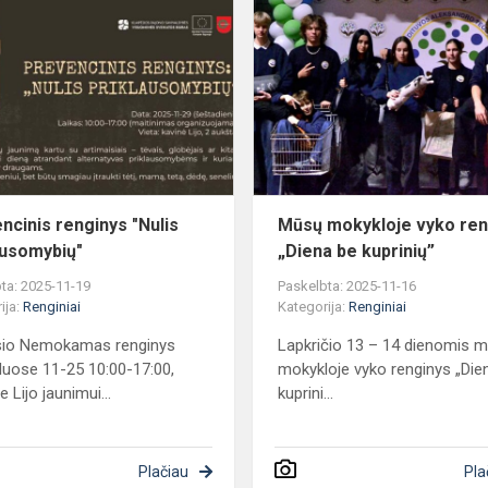
Prevencinis
renginys
ias
"Nulis
priklausomybių"
ncinis renginys "Nulis
Mūsų mokykloje vyko ren
ausomybių"
„Diena be kuprinių”
ta: 2025-11-19
Paskelbta: 2025-11-16
ija:
Renginiai
Kategorija:
Renginiai
io Nemokamas renginys
Lapkričio 13 – 14 dienomis 
uose 11-25 10:00-17:00,
mokykloje vyko renginys „Die
e Lijo jaunimui...
kuprini...
Plačiau
Pla