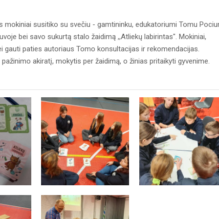
ės mokiniai susitiko su svečiu - gamtininku, edukatoriumi Tomu Pociu
oje bei savo sukurtą stalo žaidimą ,,Atliekų labirintas". Mokiniai,
i gauti paties autoriaus Tomo konsultacijas ir rekomendacijas.
 pažinimo akiratį, mokytis per žaidimą, o žinias pritaikyti gyvenime.