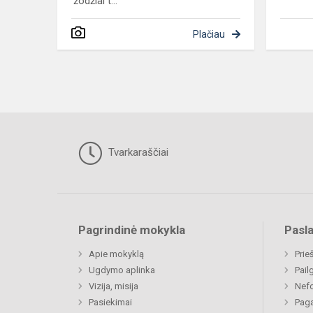
žodžiai t...
Plačiau
Tvarkaraščiai
Pagrindinė mokykla
Pasl
Apie mokyklą
Prie
Ugdymo aplinka
Pail
Vizija, misija
Nefo
Pasiekimai
Paga