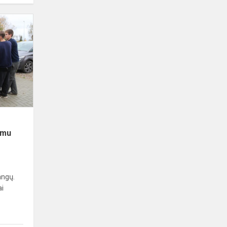
Mokyklos
jubiliejus
įprasmintas
ąžuolo
sodinimu
imu
angų.
ai