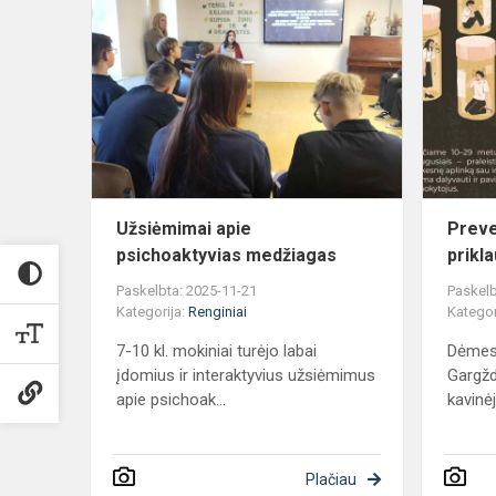
Užsiėmimai
apie
psichoaktyv
medžiagas
Užsiėmimai apie
Preve
psichoaktyvias medžiagas
prikl
Paskelbta: 2025-11-21
Paskelb
Kategorija:
Renginiai
Kategor
7-10 kl. mokiniai turėjo labai
Dėmes
įdomius ir interaktyvius užsiėmimus
Gargžd
apie psichoak...
kavinėj
Plačiau