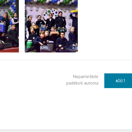
Nepamirškite
1
AČIŪ
padėkoti autoriui