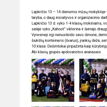
Lapkričio 13 – 14 dienomis mūsų mokykloje vy
taryba, o daug iniciatyvos ir organizacinio da
Lapkričio 13 d. vyko 1-4 klasių mokiniams, vis
salėje vyko „Kahoot” viktorina ir laimėjo drau
Vyresnieji irgi nenusileido savo išmone, demon
šiukšlių konteineris (švarus), įrankių dėžė, sen
10 klasė. Dešimtokai pripažinta kaip kūrybing
Abi klasių grupės apdovanotos ananasais.