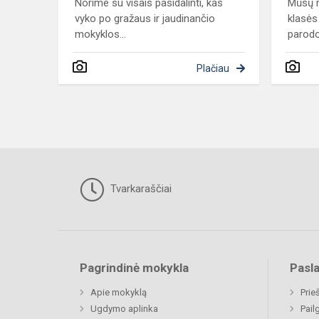
Norime su visais pasidalinti, kas
Mūsų m
vyko po gražaus ir jaudinančio
klasės 
mokyklos...
parodoj
Plačiau
Tvarkaraščiai
Pagrindinė mokykla
Pasl
Apie mokyklą
Prie
Ugdymo aplinka
Pail