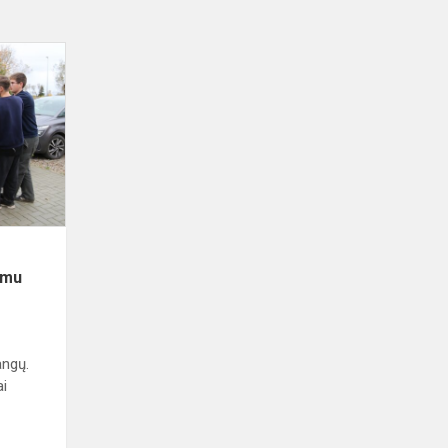
Mokyklos
jubiliejus
įprasmintas
ąžuolo
sodinimu
imu
angų.
ai