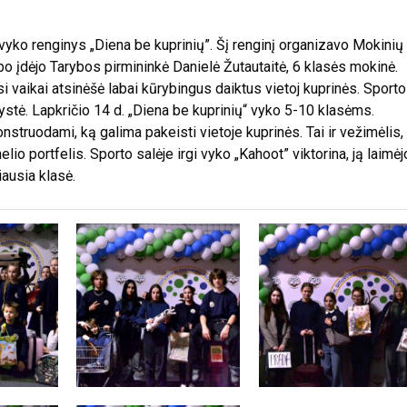
ko renginys „Diena be kuprinių”. Šį renginį organizavo Mokinių
rbo įdėjo Tarybos pirmininkė Danielė Žutautaitė, 6 klasės mokinė.
i vaikai atsinėšė labai kūrybingus daiktus vietoj kuprinės. Sporto
gystė. Lapkričio 14 d. „Diena be kuprinių“ vyko 5-10 klasėms.
struodami, ką galima pakeisti vietoje kuprinės. Tai ir vežimėlis,
elio portfelis. Sporto salėje irgi vyko „Kahoot” viktorina, ją laimėj
iausia klasė.