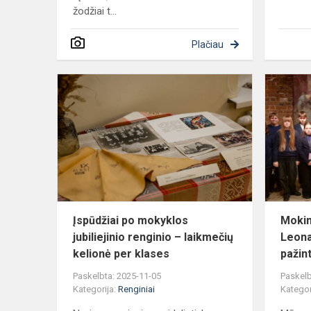
žodžiai t...
Plačiau
Įspūdžiai
po
mokyklos
jubiliejinio
renginio
–
laikmečių
kel...
Įspūdžiai po mokyklos
Mokin
jubiliejinio renginio – laikmečių
Leona
kelionė per klases
pažint
Paskelbta: 2025-11-05
Paskelb
Kategorija:
Renginiai
Kategor