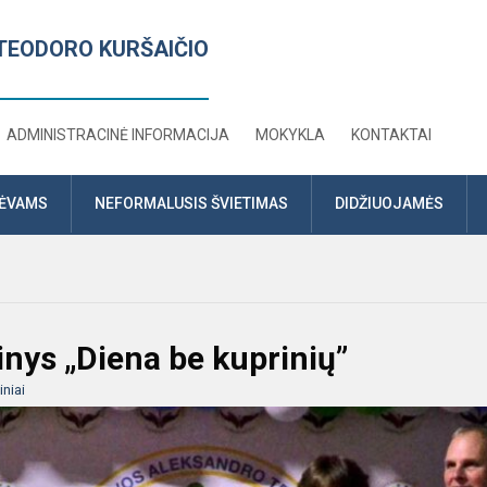
TEODORO KURŠAIČIO
ADMINISTRACINĖ INFORMACIJA
MOKYKLA
KONTAKTAI
TĖVAMS
NEFORMALUSIS ŠVIETIMAS
DIDŽIUOJAMĖS
nys „Diena be kuprinių”
niai