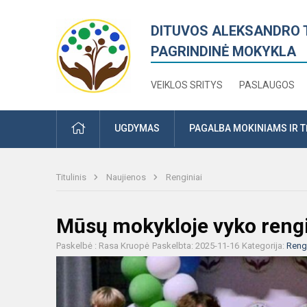
DITUVOS ALEKSANDRO 
PAGRINDINĖ MOKYKLA
VEIKLOS SRITYS
PASLAUGOS
PRADŽIA
UGDYMAS
PAGALBA MOKINIAMS IR 
Titulinis
Naujienos
Renginiai
Mūsų mokykloje vyko rengi
Paskelbė : Rasa Kruopė
Paskelbta: 2025-11-16
Kategorija:
Rengi