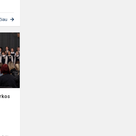
čiau
Jubiliejinio
renginio
akimirkos
ir
padėkos
mūsų
bendruomene...
irkos