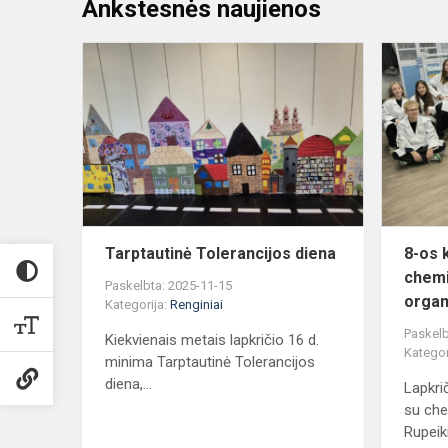
Ankstesnės naujienos
Tarptautinė
Tolerancijos
diena
Tarptautinė Tolerancijos diena
8-os 
chemi
Paskelbta: 2025-11-15
organ
Kategorija:
Renginiai
Paskelb
Kiekvienais metais lapkričio 16 d.
Kategor
minima Tarptautinė Tolerancijos
diena,...
Lapkri
su ch
Rupeiki