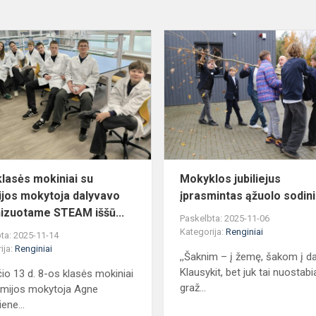
8-
os
klasės
mokiniai
su
chemijos
mokytoja
dalyvavo
organizu...
klasės mokiniai su
Mokyklos jubiliejus
jos mokytoja dalyvavo
įprasmintas ąžuolo sodin
izuotame STEAM iššū...
Paskelbta: 2025-11-06
Kategorija:
Renginiai
ta: 2025-11-14
ija:
Renginiai
,,Šaknim – į žemę, šakom į d
Klausykit, bet juk tai nuostabi
čio 13 d. 8-os klasės mokiniai
graž...
emijos mokytoja Agne
ene...