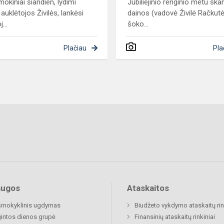
okiniai šiandien, lydimi
Jubiliejinio renginio metu sk
auklėtojos Živilės, lankėsi
dainos (vadovė Živilė Račkutė
...
šoko...
Plačiau
Pla
augos
Ataskaitos
šmokyklinis ugdymas
Biudžeto vykdymo ataskaitų rin
gintos dienos grupė
Finansinių ataskaitų rinkiniai