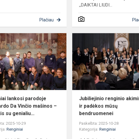
,,DAIKTAI LIUDI...
Plačiau
Pla
Mokiniai
lankosi
parodoje
Leonardo
Da
Vinčio
mašinos
–
paži...
iai lankosi parodoje
Jubiliejinio renginio akim
rdo Da Vinčio mašinos –
ir padėkos mūsų
is su genialiu...
bendruomenei
ta: 2025-10-29
Paskelbta: 2025-10-28
ija:
Renginiai
Kategorija:
Renginiai