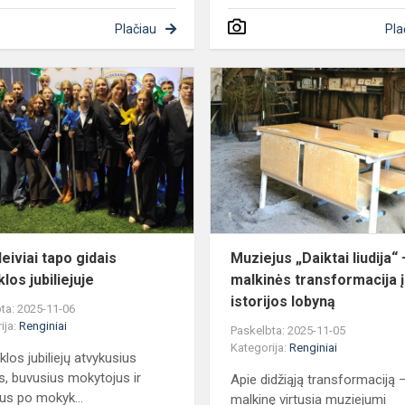
Plačiau
Pla
Moksleiviai
tapo
gidais
mokyklos
jubiliejuje
eiviai tapo gidais
Muziejus „Daiktai liudija“ 
los jubiliejuje
malkinės transformacija į
istorijos lobyną
ta: 2025-11-06
ija:
Renginiai
Paskelbta: 2025-11-05
Kategorija:
Renginiai
klos jubiliejų atvykusius
s, buvusius mokytojus ir
Apie didžiąją transformaciją 
us po mokyk...
malkinę virtusia muziejumi