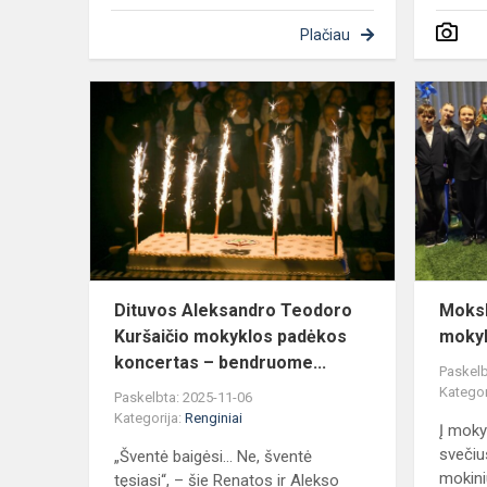
Plačiau
Dituvos
Aleksandro
Teodoro
Kuršaičio
mokyklos
padėkos
konce...
Dituvos Aleksandro Teodoro
Moksl
Kuršaičio mokyklos padėkos
mokyk
koncertas – bendruome...
Paskelb
Kategor
Paskelbta: 2025-11-06
Kategorija:
Renginiai
Į moky
svečiu
„Šventė baigėsi... Ne, šventė
mokini
tęsiasi“, – šie Renatos ir Alekso