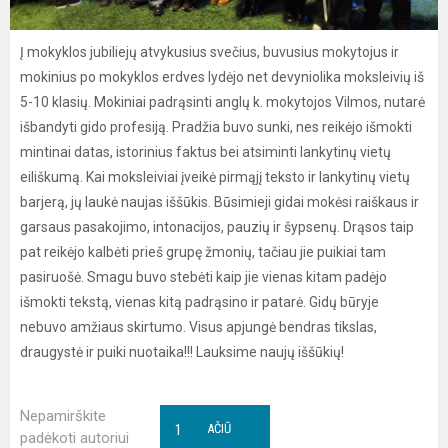
Į mokyklos jubiliejų atvykusius svečius, buvusius mokytojus ir
mokinius po mokyklos erdves lydėjo net devyniolika moksleivių iš
5-10 klasių. Mokiniai padrąsinti anglų k. mokytojos Vilmos, nutarė
išbandyti gido profesiją. Pradžia buvo sunki, nes reikėjo išmokti
mintinai datas, istorinius faktus bei atsiminti lankytinų vietų
eiliškumą. Kai moksleiviai įveikė pirmąjį teksto ir lankytinų vietų
barjerą, jų laukė naujas iššūkis. Būsimieji gidai mokėsi raiškaus ir
garsaus pasakojimo, intonacijos, pauzių ir šypsenų. Drąsos taip
pat reikėjo kalbėti prieš grupę žmonių, tačiau jie puikiai tam
pasiruošė. Smagu buvo stebėti kaip jie vienas kitam padėjo
išmokti tekstą, vienas kitą padrąsino ir patarė. Gidų būryje
nebuvo amžiaus skirtumo. Visus apjungė bendras tikslas,
draugystė ir puiki nuotaika!!! Lauksime naujų iššūkių!
Nepamirškite
1
AČIŪ
padėkoti autoriui