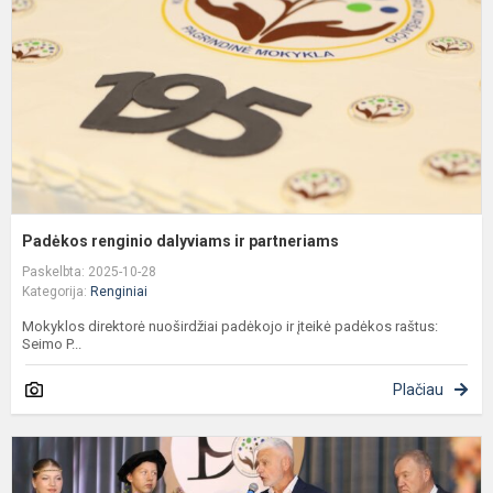
p
Padėkos renginio dalyviams ir partneriams
Paskelbta: 2025-10-28
Kategorija:
Renginiai
Mokyklos direktorė nuoširdžiai padėkojo ir įteikė padėkos raštus:
Seimo P...
Plačiau
D
A