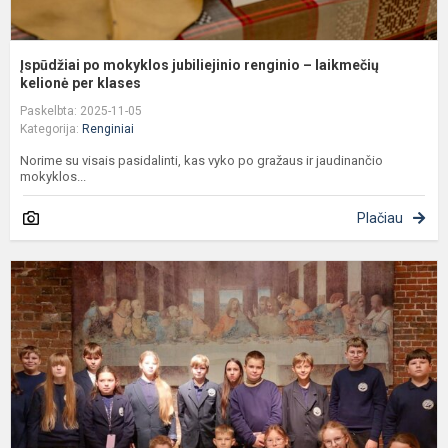
Įspūdžiai po mokyklos jubiliejinio renginio – laikmečių
kelionė per klases
Paskelbta: 2025-11-05
Kategorija:
Renginiai
Norime su visais pasidalinti, kas vyko po gražaus ir jaudinančio
mokyklos...
Plačiau
M
l
p
L
D
V
m
–