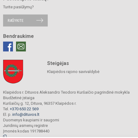
Turite pasiūlymų?
RAŠYKITE
Bendraukime
Steigėjas
Klaipėdos rajono savivaldybė
Klaipėdos r. Dituvos Aleksandro Teodoro Kuršaičio pagrindinė mokykla
Biudžetinė įstaiga
Kuršaičių g. 12, Dituva, 96357 Klaipėdos r.
Tel.
+370 650 22 569
El. p.
info@dituvos.lt
Duomenys kaupiami ir saugomi
Juridinių asmenų registre
Įmonės kodas 191788440