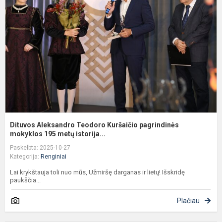
T
K
p
m
1.
Dituvos Aleksandro Teodoro Kuršaičio pagrindinės
mokyklos 195 metų istorija...
Paskelbta: 2025-10-27
Kategorija:
Renginiai
Lai krykštauja toli nuo mūs, Užmiršę darganas ir lietų! Išskridę
paukščia...
Plačiau