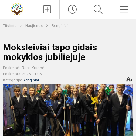
Paieška
Men
Titulinis
Naujienos
Renginiai
Moksleiviai tapo gidais
mokyklos jubiliejuje
Paskelbė : Rasa Kruopė
Paskelbta: 2025-11-06
Kategorija:
Renginiai