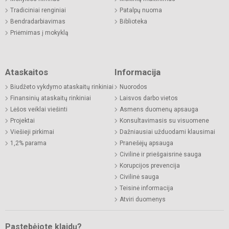
Tradiciniai renginiai
Patalpų nuoma
Bendradarbiavimas
Biblioteka
Priėmimas į mokyklą
Ataskaitos
Informacija
Biudžeto vykdymo ataskaitų rinkiniai
Nuorodos
Finansinių ataskaitų rinkiniai
Laisvos darbo vietos
Lėšos veiklai viešinti
Asmens duomenų apsauga
Projektai
Konsultavimasis su visuomene
Viešieji pirkimai
Dažniausiai užduodami klausimai
1,2% parama
Pranešėjų apsauga
Civilinė ir priešgaisrinė sauga
Korupcijos prevencija
Civilinė sauga
Teisinė informacija
Atviri duomenys
Pastebėjote klaidų?