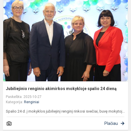
J
r
a
m
s
2
d
Jubiliejinio renginio akimirkos mokykloje spalio 24 dieną
Paskelbta: 2025-10-27
Kategorija:
Renginiai
Spalio 24 d. į mokyklos jubiliejinį renginį rinkosi svečiai, buvę mokytoj...
Plačiau