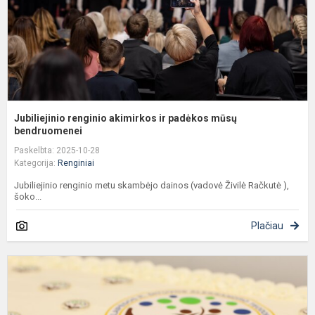
b
Jubiliejinio renginio akimirkos ir padėkos mūsų
bendruomenei
Paskelbta: 2025-10-28
Kategorija:
Renginiai
Jubiliejinio renginio metu skambėjo dainos (vadovė Živilė Račkutė ),
šoko...
Plačiau
P
r
d
ir