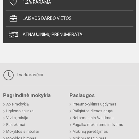
1,2% PARAMA
LAISVOS DARBO VIETOS
ATNAUJINIMŲ PRENUMERATA
Tvarkaraščiai
Pagrindinė mokykla
Paslaugos
Apie mokyklą
Priešmokyklinis ugdymas
Ugdymo aplinka
Pailgintos dienos grupė
Vizija, misija
Neformalusis švietimas
Pasiekimai
Pagalba mokiniams ir tėvams
Mokyklos simboliai
Mokinių pavėžėjimas
Mokyklos himnas
Mokinių maitinimas