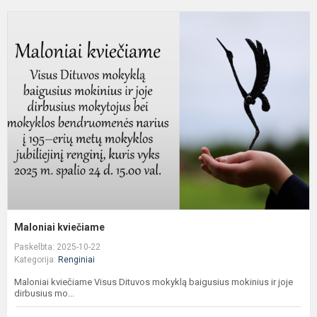
M
k
Maloniai kviečiame
Paskelbta: 2025-10-22
Kategorija:
Renginiai
Maloniai kviečiame Visus Dituvos mokyklą baigusius mokinius ir joje
dirbusius mo...