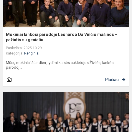
pa
Mokiniai lankosi parodoje Leonardo Da Vinčio mašinos –
pažintis su genialiu...
Paskelbta: 2025-10-29
Kategorija:
Renginiai
Mūsų mokiniai šiandien, lydimi klasės auklėtojos Živilės, lankėsi
parodoj...
Plačiau
J
r
a
ir
p
m