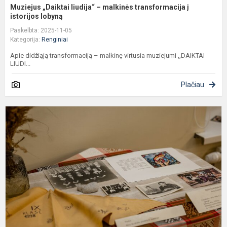
Muziejus „Daiktai liudija“ – malkinės transformacija į
istorijos lobyną
Paskelbta: 2025-11-05
Kategorija:
Renginiai
Apie didžiąją transformaciją – malkinę virtusia muziejumi ,,DAIKTAI
LIUDI...
Plačiau
Į
p
m
j
r
–
l
ke