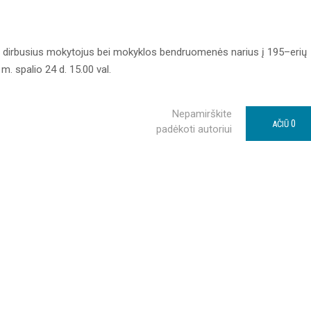
je dirbusius mokytojus bei mokyklos bendruomenės narius į 195–erių
 m. spalio 24 d. 15.00 val.
Nepamirškite
0
AČIŪ
padėkoti autoriui