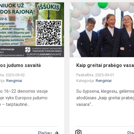
Europos
judumo
savaitė
os judumo savaitė
Kaip greitai prabėgo vas
ta: 2025-09-02
Paskelbta: 2025-09-01
ija:
Renginiai
Kategorija:
Renginiai
o 16–22 dienomis visoje
Su šypsena, klegesiu, gėlėmis
je vyks Europos judumo
atodūsiais „kaip greitai prabė
 – tarptautinė...
vasara“...
Plačiau
Pla