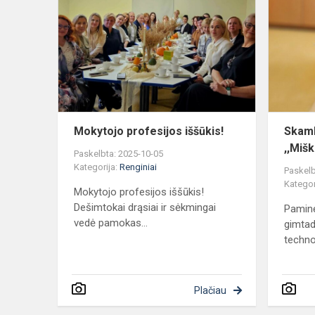
profesijos
iššūkis!
Mokytojo profesijos iššūkis!
Skamb
,,Miš
Paskelbta: 2025-10-05
Kategorija:
Renginiai
Paskelb
Kategor
Mokytojo profesijos iššūkis!
Dešimtokai drąsiai ir sėkmingai
Paminė
vedė pamokas...
gimtadi
technol
Plačiau