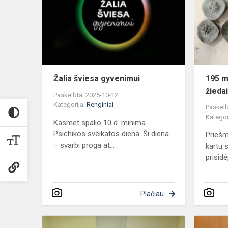
gyvenimui
Žalia šviesa gyvenimui
195 m
žieda
Paskelbta: 2025-10-12
Kategorija:
Renginiai
Paskelb
Kategor
Kasmet spalio 10 d. minima
Psichikos sveikatos diena. Ši diena
Priešm
– svarbi proga at...
kartu 
prisidėj
Plačiau
Mokytojo