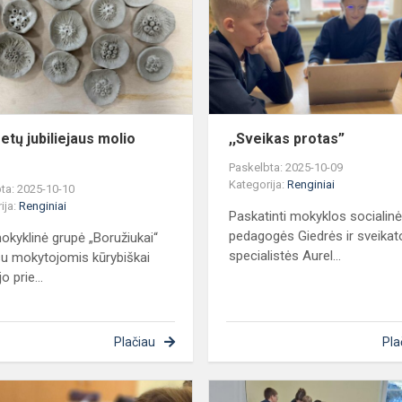
jubiliejaus
molio
žiedai
etų jubiliejaus molio
,,Sveikas protas”
i
Paskelbta: 2025-10-09
Kategorija:
Renginiai
ta: 2025-10-10
ija:
Renginiai
Paskatinti mokyklos socialin
pedagogės Giedrės ir sveikat
okyklinė grupė „Boružiukai“
specialistės Aurel...
su mokytojomis kūrybiškai
o prie...
Plačiau
Pla
Skambant