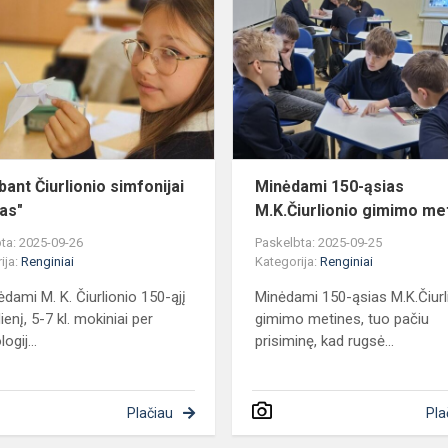
Čiurlionio
simfonijai
,,Miškas"
ant Čiurlionio simfonijai
Minėdami 150-ąsias
kas"
M.K.Čiurlionio gimimo me
ta: 2025-09-26
Paskelbta: 2025-09-25
ija:
Renginiai
Kategorija:
Renginiai
dami M. K. Čiurlionio 150-ąjį
Minėdami 150-ąsias M.K.Čiurl
enį, 5-7 kl. mokiniai per
gimimo metines, tuo pačiu
ogij...
prisiminę, kad rugsė...
Plačiau
Pla