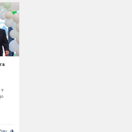
Kaip
greitai
prabėgo
vasara
ara
 ir
go
čiau