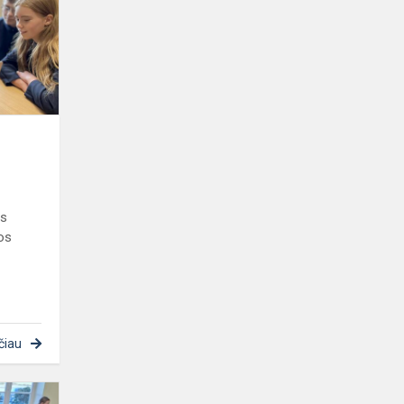
ės
os
čiau
Minėdami