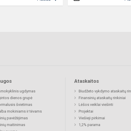
augos
Ataskaitos
šmokyklinis ugdymas
Biudžeto vykdymo ataskaitų rin
gintos dienos grupė
Finansinių ataskaitų rinkiniai
rmalusis švietimas
Lėšos veiklai viešinti
lba mokiniams ir tėvams
Projektai
nių pavėžėjimas
Viešieji pirkimai
nių maitinimas
1,2% parama