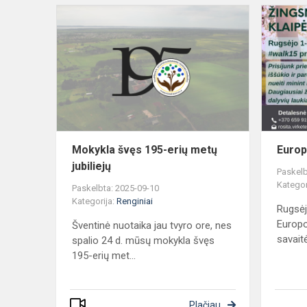
Mokykla
švęs
195-
erių
metų
jubiliejų
Mokykla švęs 195-erių metų
Europ
jubiliejų
Paskelb
Kategor
Paskelbta: 2025-09-10
Kategorija:
Renginiai
Rugsėj
Europo
Šventinė nuotaika jau tvyro ore, nes
savaitė
spalio 24 d. mūsų mokykla švęs
195-erių met...
Plačiau