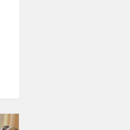
,,Sveikas
protas”