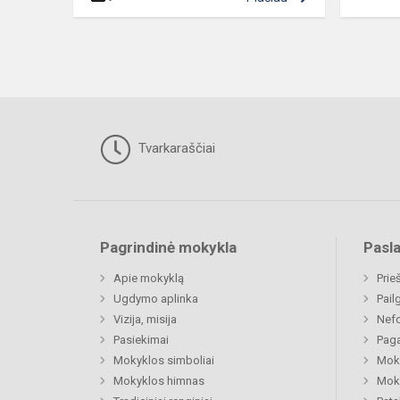
Tvarkaraščiai
Pagrindinė mokykla
Pasl
Apie mokyklą
Prie
Ugdymo aplinka
Pail
Vizija, misija
Nefo
Pasiekimai
Paga
Mokyklos simboliai
Moki
Mokyklos himnas
Moki