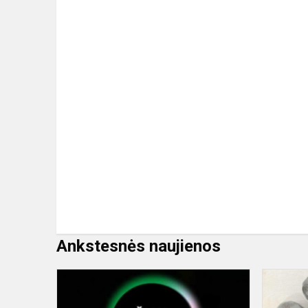
Ankstesnės naujienos
Žalia
šviesa