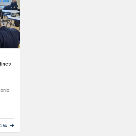
150-
ąsias
M.K.Čiurlionio
gimimo
metines
tines
ionio
čiau