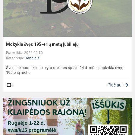
Mokykla švęs 195-erių metų jubiliejų
Paskelbta: 2025-09-10
Kategorija:
Renginiai
Šventinė nuotaika jau tvyro ore, nes spalio 24 d. mūsų mokykla švęs
195-erių met...
Plačiau
E
j
s