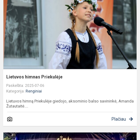
P
Lietuvos himnas Priekulėje
Paskelbta: 2025-07-06
Kategorija:
Renginiai
Lietuvos himną Priekulėje giedojo, aksominio balso savininkė, Amanda
Žutautaitė....
Plačiau
M