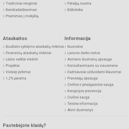
Tradiciniai renginiai
Patalpų nuoma
Bendradarbiavimas
Biblioteka
Priėmimas į mokyklą
Ataskaitos
Informacija
Biudžeto vykdymo ataskaitų rinkiniai
Nuorodos
Finansinių ataskaitų rinkiniai
Laisvos darbo vietos
Lėšos veiklai viešinti
Asmens duomenų apsauga
Projektai
Konsultavimasis su visuomene
Viešieji pirkimai
Dažniausiai užduodami klausimai
1,2% parama
Pranešėjų apsauga
Civilinė ir priešgaisrinė sauga
Korupcijos prevencija
Civilinė sauga
Teisinė informacija
Atviri duomenys
Pastebėjote klaidų?