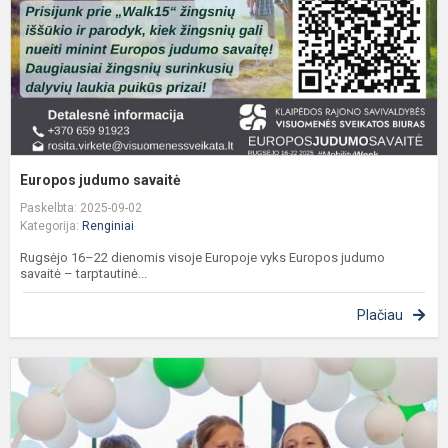
Europos judumo savaitė
Paskelbta: 2025-09-02
Kategorija:
Renginiai
Rugsėjo 16–22 dienomis visoje Europoje vyks Europos judumo
savaitė – tarptautinė...
Plačiau
K
g
p
v