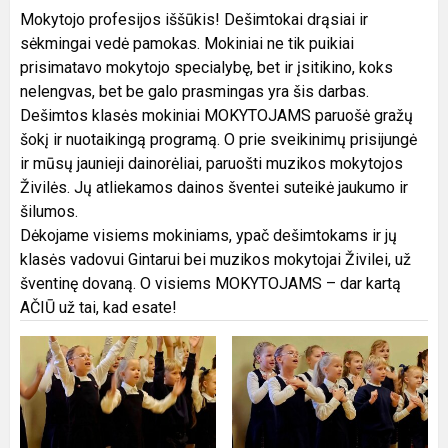
Mokytojo profesijos iššūkis! Dešimtokai drąsiai ir
sėkmingai vedė pamokas. Mokiniai ne tik puikiai
prisimatavo mokytojo specialybę, bet ir įsitikino, koks
nelengvas, bet be galo prasmingas yra šis darbas.
Dešimtos klasės mokiniai MOKYTOJAMS paruošė gražų
šokį ir nuotaikingą programą. O prie sveikinimų prisijungė
ir mūsų jaunieji dainorėliai, paruošti muzikos mokytojos
Živilės. Jų atliekamos dainos šventei suteikė jaukumo ir
šilumos.
Dėkojame visiems mokiniams, ypač dešimtokams ir jų
klasės vadovui Gintarui bei muzikos mokytojai Živilei, už
šventinę dovaną. O visiems MOKYTOJAMS – dar kartą
AČIŪ už tai, kad esate!