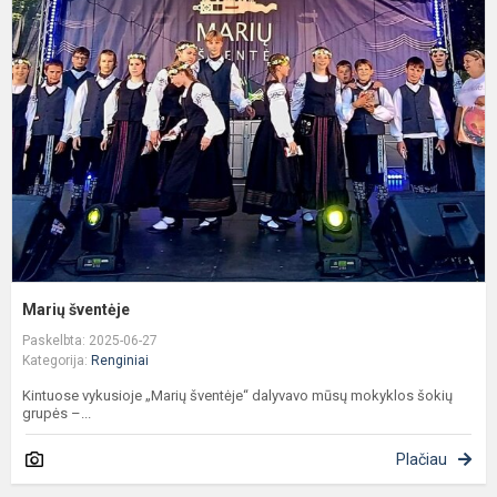
š
Marių šventėje
Paskelbta: 2025-06-27
Kategorija:
Renginiai
Kintuose vykusioje „Marių šventėje“ dalyvavo mūsų mokyklos šokių
grupės –...
Plačiau