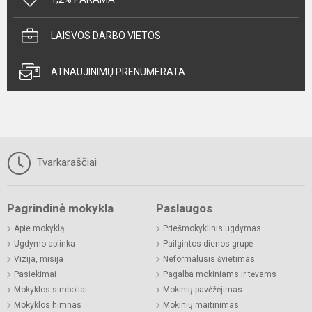
LAISVOS DARBO VIETOS
ATNAUJINIMŲ PRENUMERATA
Tvarkaraščiai
Pagrindinė mokykla
Paslaugos
Apie mokyklą
Priešmokyklinis ugdymas
Ugdymo aplinka
Pailgintos dienos grupė
Vizija, misija
Neformalusis švietimas
Pasiekimai
Pagalba mokiniams ir tėvams
Mokyklos simboliai
Mokinių pavėžėjimas
Mokyklos himnas
Mokinių maitinimas