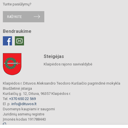
Turite pasiūlymų?
RAŠYKITE
Bendraukime
Steigėjas
Klaipėdos rajono savivaldybė
Klaipėdos r. Dituvos Aleksandro Teodoro Kuršaičio pagrindinė mokykla
Biudžetinė įstaiga
Kuršaičių g. 12, Dituva, 96357 Klaipėdos r.
Tel.
+370 650 22 569
El. p.
info@dituvos.lt
Duomenys kaupiami ir saugomi
Juridinių asmenų registre
Įmonės kodas 191788440