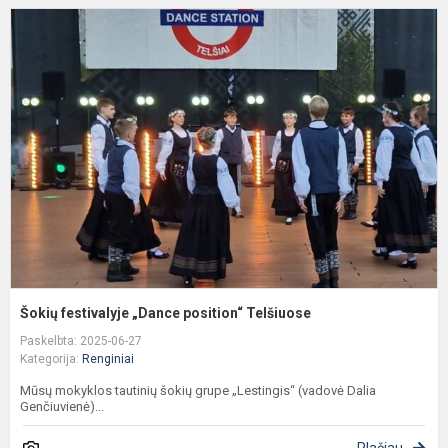
Š
f
„
p
T
Šokių festivalyje „Dance position“ Telšiuose
Paskelbta: 2025-06-27
Kategorija:
Renginiai
Mūsų mokyklos tautinių šokių grupe „Lestingis“ (vadovė Dalia
Genčiuvienė)...
Plačiau