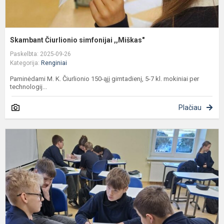
Skambant Čiurlionio simfonijai ,,Miškas"
Paskelbta: 2025-09-26
Kategorija:
Renginiai
Paminėdami M. K. Čiurlionio 150-ąjį gimtadienį, 5-7 kl. mokiniai per
technologij...
Plačiau
M
1
ą
M
g
m