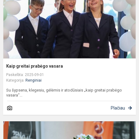
Kaip greitai prabėgo vasara
Paskelbta: 2025-09-01
Kategorija:
Renginiai
Su šypsena, klegesiu, gėlėmis ir atodūsiais „kaip greitai prabėgo
vasara“...
Plačiau
L
h