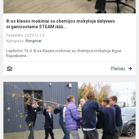
8-os klasės mokiniai su chemijos mokytoja dalyvavo
organizuotame STEAM iššū...
Paskelbta: 2025-11-14
Kategorija:
Renginiai
Lapkričio 13 d. 8-os klasės mokiniai su chemijos mokytoja Agne
Rupeikiene...
Plačiau
M
j
į
ą
s