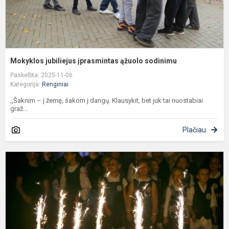
Mokyklos jubiliejus įprasmintas ąžuolo sodinimu
Paskelbta: 2025-11-06
Kategorija:
Renginiai
,,Šaknim – į žemę, šakom į dangų. Klausykit, bet juk tai nuostabiai
graž...
Plačiau
D
A
T
K
m
p