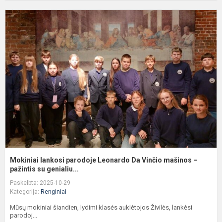
M
l
p
L
D
V
m
–
pa
Mokiniai lankosi parodoje Leonardo Da Vinčio mašinos –
pažintis su genialiu...
Paskelbta: 2025-10-29
Kategorija:
Renginiai
Mūsų mokiniai šiandien, lydimi klasės auklėtojos Živilės, lankėsi
parodoj...