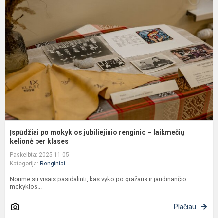
p
m
j
r
–
l
ke
Įspūdžiai po mokyklos jubiliejinio renginio – laikmečių
kelionė per klases
Paskelbta: 2025-11-05
Kategorija:
Renginiai
Norime su visais pasidalinti, kas vyko po gražaus ir jaudinančio
mokyklos...
Plačiau