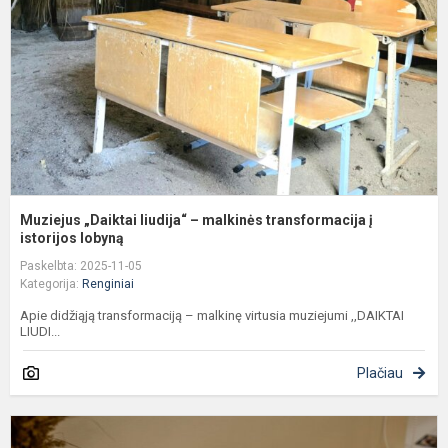
m
t
į
is
Muziejus „Daiktai liudija“ – malkinės transformacija į
istorijos lobyną
Paskelbta: 2025-11-05
Kategorija:
Renginiai
Apie didžiąją transformaciją – malkinę virtusia muziejumi ,,DAIKTAI
LIUDI...
Plačiau
Į