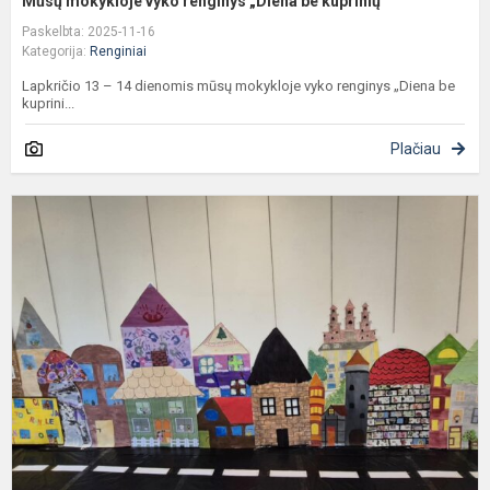
Mūsų mokykloje vyko renginys „Diena be kuprinių”
Paskelbta: 2025-11-16
Kategorija:
Renginiai
Lapkričio 13 – 14 dienomis mūsų mokykloje vyko renginys „Diena be
kuprini...
Plačiau
T
T
d