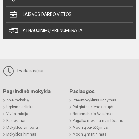
LAISVOS DARBO VIETOS
ATNAUJINIMŲ PRENUMERATA
Tvarkaraščiai
Pagrindinė mokykla
Paslaugos
Apie mokyklą
Priešmokyklinis ugdymas
Ugdymo aplinka
Pailgintos dienos grupė
Vizija, misija
Neformalusis švietimas
Pasiekimai
Pagalba mokiniams ir tėvams
Mokyklos simboliai
Mokinių pavėžėjimas
Mokyklos himnas
Mokinių maitinimas