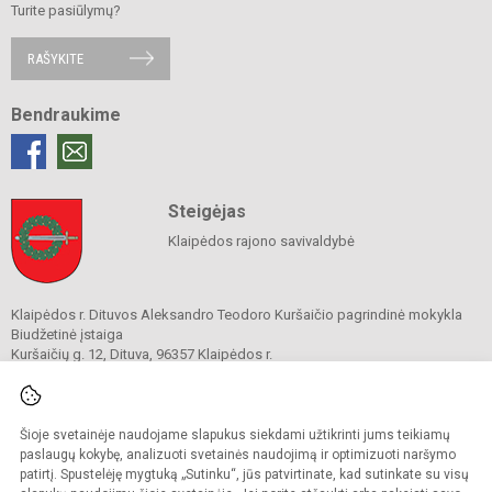
Turite pasiūlymų?
RAŠYKITE
Bendraukime
Steigėjas
Klaipėdos rajono savivaldybė
Klaipėdos r. Dituvos Aleksandro Teodoro Kuršaičio pagrindinė mokykla
Biudžetinė įstaiga
Kuršaičių g. 12, Dituva, 96357 Klaipėdos r.
Tel.
+370 650 22 569
El. p.
info@dituvos.lt
Duomenys kaupiami ir saugomi
Juridinių asmenų registre
Šioje svetainėje naudojame slapukus siekdami užtikrinti jums teikiamų
Įmonės kodas 191788440
paslaugų kokybę, analizuoti svetainės naudojimą ir optimizuoti naršymo
patirtį. Spustelėję mygtuką „Sutinku“, jūs patvirtinate, kad sutinkate su visų