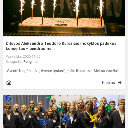
k
Dituvos Aleksandro Teodoro Kuršaičio mokyklos padėkos
koncertas – bendruome...
Paskelbta: 2025-11-06
Kategorija:
Renginiai
„Šventė baigėsi... Ne, šventė tęsiasi“, – šie Renatos ir Alekso žodžiai t...
Plačiau
M
t
g
m
j