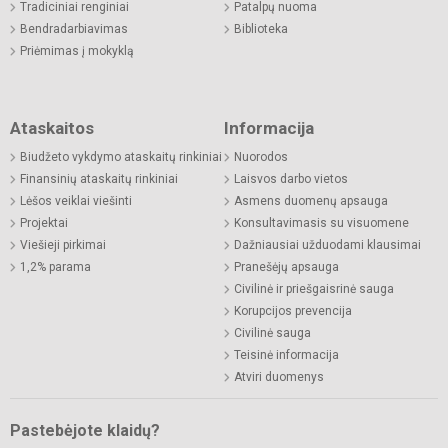
Tradiciniai renginiai
Patalpų nuoma
Bendradarbiavimas
Biblioteka
Priėmimas į mokyklą
Ataskaitos
Informacija
Biudžeto vykdymo ataskaitų rinkiniai
Nuorodos
Finansinių ataskaitų rinkiniai
Laisvos darbo vietos
Lėšos veiklai viešinti
Asmens duomenų apsauga
Projektai
Konsultavimasis su visuomene
Viešieji pirkimai
Dažniausiai užduodami klausimai
1,2% parama
Pranešėjų apsauga
Civilinė ir priešgaisrinė sauga
Korupcijos prevencija
Civilinė sauga
Teisinė informacija
Atviri duomenys
Pastebėjote klaidų?