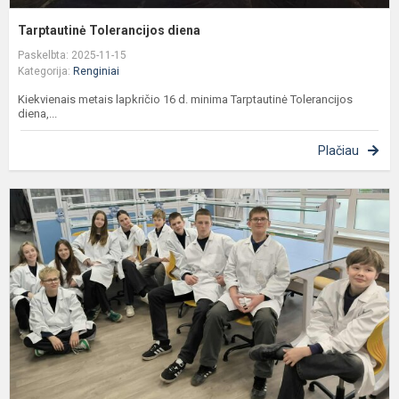
Tarptautinė Tolerancijos diena
Paskelbta: 2025-11-15
Kategorija:
Renginiai
Kiekvienais metais lapkričio 16 d. minima Tarptautinė Tolerancijos
diena,...
Plačiau
8
o
k
m
s
c
m
d
o