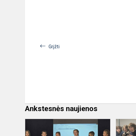
Grįžti
Ankstesnės naujienos
STEAM
konferencija