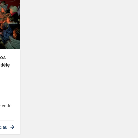
mūsų
mokyklos
pradinukams
klasės
valandėlę
vedė...
los
ndėlę
ę vedė
čiau