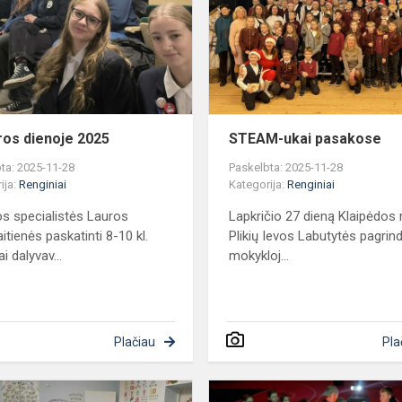
2025
ros dienoje 2025
STEAM-ukai pasakose
ta: 2025-11-28
Paskelbta: 2025-11-28
ija:
Renginiai
Kategorija:
Renginiai
os specialistės Lauros
Lapkričio 27 dieną Klaipėdos 
itienės paskatinti 8-10 kl.
Plikių Ievos Labutytės pagrind
i dalyvav...
mokykloj...
Plačiau
Pla
Priešmokyklinės