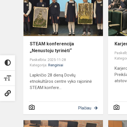
„Nenustoju
tyrinėti“
STEAM konferencija
Karje
„Nenustoju tyrinėti“
Paskelb
Kategor
Paskelbta: 2025-11-28
Kategorija:
Renginiai
Karjer
Preikša
Lapkričio 28 dieną Dovilų
atstova
etnokultūros centre vyko rajoninė
STEAM konfere...
Plačiau
Istorijos