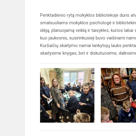
Penktadienio rytą mokyklos bibliotekoje duris at
smalsuoliams mokyklos psichologė ir bibliotekin
idėją, planuojamą veiklą ir taisykles, kurios laba
kuo jaukesnis, susirinkusieji buvo vaišinami na
Kuršaičių skaitymo namai lankytojų lauks penktadi
skaitysime knygas, bet ir diskutuosime, dalinsim