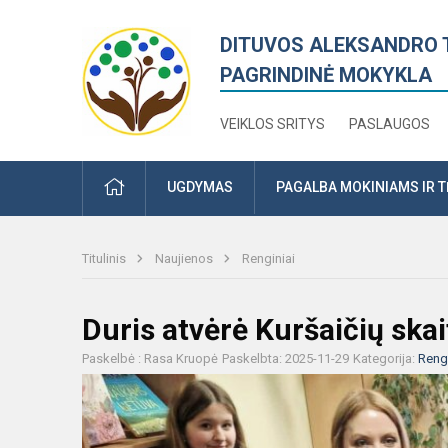
DITUVOS ALEKSANDRO 
PAGRINDINĖ MOKYKLA
VEIKLOS SRITYS
PASLAUGOS
PRADŽIA
UGDYMAS
PAGALBA MOKINIAMS IR 
Titulinis
Naujienos
Renginiai
Duris atvėrė Kuršaičių ska
Paskelbė : Rasa Kruopė
Paskelbta: 2025-11-29
Kategorija:
Rengi