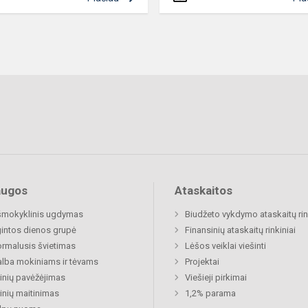
augos
Ataskaitos
šmokyklinis ugdymas
Biudžeto vykdymo ataskaitų rin
gintos dienos grupė
Finansinių ataskaitų rinkiniai
rmalusis švietimas
Lėšos veiklai viešinti
lba mokiniams ir tėvams
Projektai
nių pavėžėjimas
Viešieji pirkimai
nių maitinimas
1,2% parama