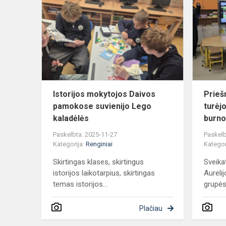
mokytojos
Daivos
pamokose
suvienijo
Lego
kaladėlė...
Istorijos mokytojos Daivos
Prieš
pamokose suvienijo Lego
turėj
kaladėlės
burno
Paskelbta: 2025-11-27
Paskelb
Kategorija:
Renginiai
Kategor
Skirtingas klases, skirtingus
Sveika
istorijos laikotarpius, skirtingas
Aureli
temas istorijos...
grupės 
Plačiau