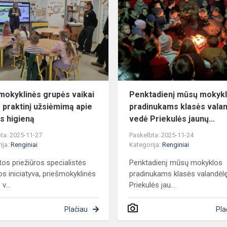
grupės
vaikai
turėjo
praktinį
užsiėmimą
api...
mokyklinės grupės vaikai
Penktadienį mūsų mokyk
o praktinį užsiėmimą apie
pradinukams klasės vala
s higieną
vedė Priekulės jaunų...
ta: 2025-11-27
Paskelbta: 2025-11-24
ija:
Renginiai
Kategorija:
Renginiai
tos priežiūros specialistės
Penktadienį mūsų mokyklos
jos iniciatyva, priešmokyklinės
pradinukams klasės valandėl
v...
Priekulės jau...
Plačiau
Pla