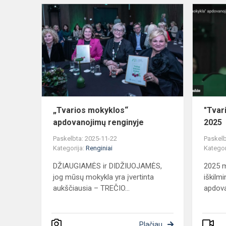
„Tvarios
mokyklos“
apdovanoji
renginyje
„Tvarios mokyklos“
"Tvar
apdovanojimų renginyje
2025
Paskelbta: 2025-11-22
Paskelb
Kategorija:
Renginiai
Kategor
DŽIAUGIAMĖS ir DIDŽIUOJAMĖS,
2025 m.
jog mūsų mokykla yra įvertinta
iškilm
aukščiausia – TREČIO...
apdova
Plačiau