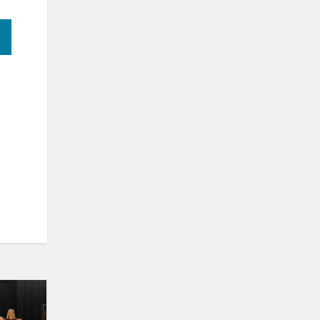
STEAM-
ukai