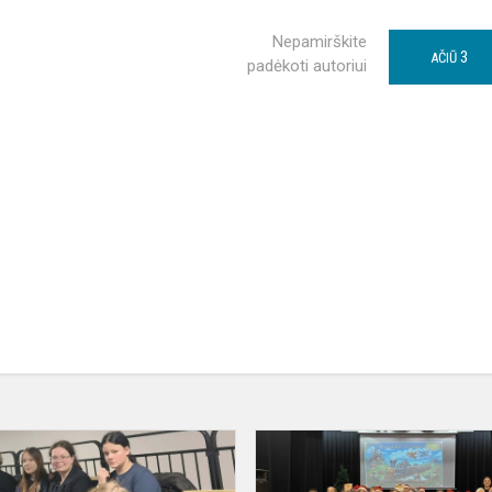
Nepamirškite
3
AČIŪ
padėkoti autoriui
Karjeros
dienoje