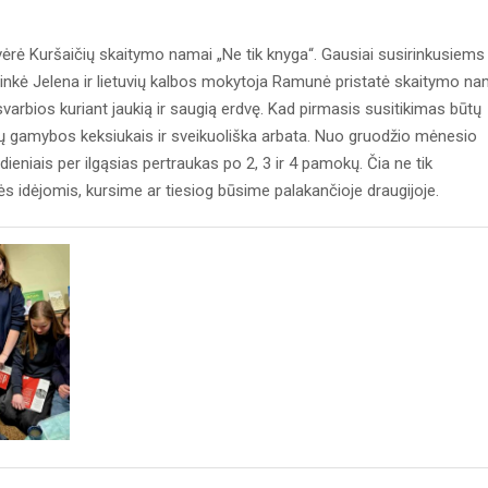
vėrė Kuršaičių skaitymo namai „Ne tik knyga“. Gausiai susirinkusiems
inkė Jelena ir lietuvių kalbos mokytoja Ramunė pristatė skaitymo n
i svarbios kuriant jaukią ir saugią erdvę. Kad pirmasis susitikimas būtų
mų gamybos keksiukais ir sveikuoliška arbata. Nuo gruodžio mėnesio
eniais per ilgąsias pertraukas po 2, 3 ir 4 pamokų. Čia ne tik
ės idėjomis, kursime ar tiesiog būsime palakančioje draugijoje.