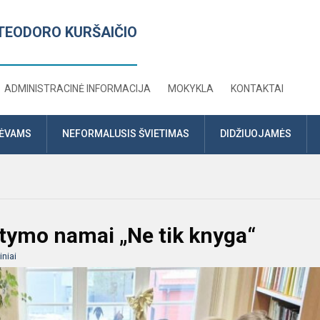
TEODORO KURŠAIČIO
ADMINISTRACINĖ INFORMACIJA
MOKYKLA
KONTAKTAI
TĖVAMS
NEFORMALUSIS ŠVIETIMAS
DIDŽIUOJAMĖS
itymo namai „Ne tik knyga“
niai