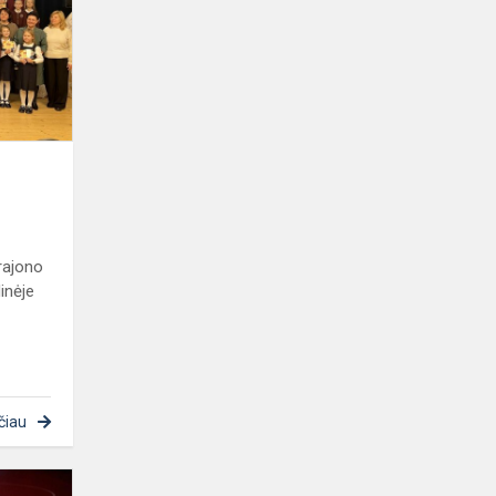
pasakose
rajono
inėje
čiau
Penktadienį