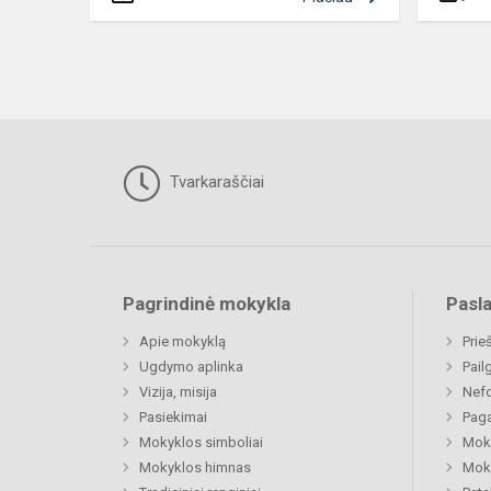
Tvarkaraščiai
Pagrindinė mokykla
Pasl
Apie mokyklą
Prie
Ugdymo aplinka
Pail
Vizija, misija
Nefo
Pasiekimai
Paga
Mokyklos simboliai
Moki
Mokyklos himnas
Moki