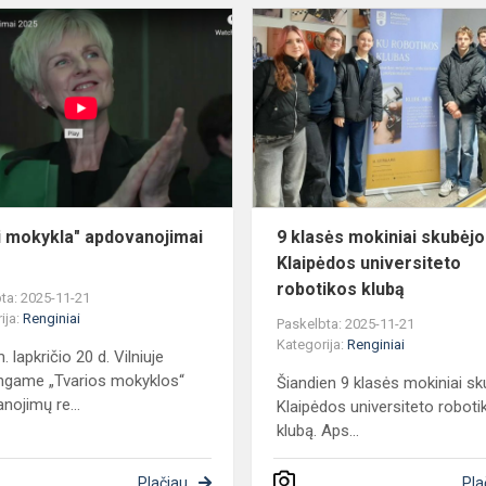
"Tvari
mokykla"
mų
apdovanojimai
2025
i mokykla" apdovanojimai
9 klasės mokiniai skubėjo 
Klaipėdos universiteto
robotikos klubą
ta: 2025-11-21
ija:
Renginiai
Paskelbta: 2025-11-21
Kategorija:
Renginiai
 lapkričio 20 d. Vilniuje
ingame „Tvarios mokyklos“
Šiandien 9 klasės mokiniai sk
nojimų re...
Klaipėdos universiteto roboti
klubą. Aps...
Plačiau
Pla