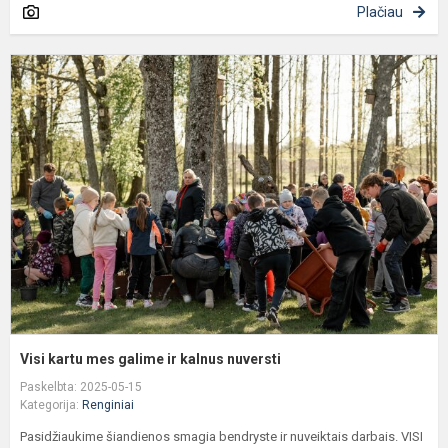
Plačiau
V
k
m
g
ir
k
n
Visi kartu mes galime ir kalnus nuversti
Paskelbta: 2025-05-15
Kategorija:
Renginiai
Pasidžiaukime šiandienos smagia bendryste ir nuveiktais darbais. VISI