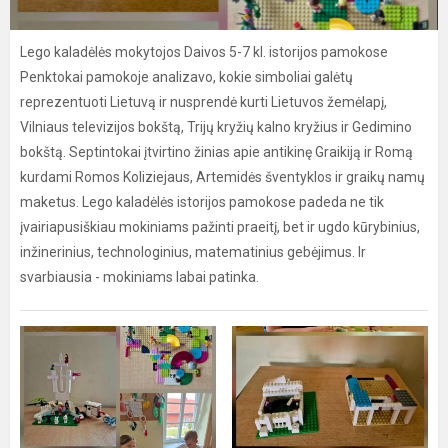
Lego kaladėlės mokytojos Daivos 5-7 kl. istorijos pamokose
Penktokai pamokoje analizavo, kokie simboliai galėtų
reprezentuoti Lietuvą ir nusprendė kurti Lietuvos žemėlapį,
Vilniaus televizijos bokštą, Trijų kryžių kalno kryžius ir Gedimino
bokštą. Septintokai įtvirtino žinias apie antikinę Graikiją ir Romą
kurdami Romos Koliziejaus, Artemidės šventyklos ir graikų namų
maketus. Lego kaladėlės istorijos pamokose padeda ne tik
įvairiapusiškiau mokiniams pažinti praeitį, bet ir ugdo kūrybinius,
inžinerinius, technologinius, matematinius gebėjimus. Ir
svarbiausia - mokiniams labai patinka.