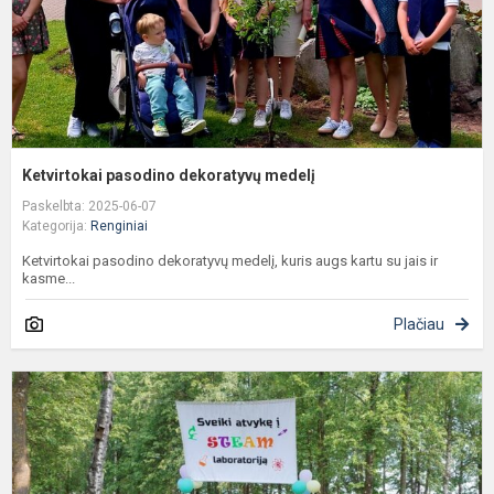
Ketvirtokai pasodino dekoratyvų medelį
Paskelbta: 2025-06-07
Kategorija:
Renginiai
Ketvirtokai pasodino dekoratyvų medelį, kuris augs kartu su jais ir
kasme...
Plačiau
T
k
ir
a