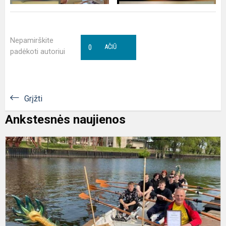
Nepamirškite
0
AČIŪ
padėkoti autoriui
Grįžti
Ankstesnės naujienos
V
v
r
K