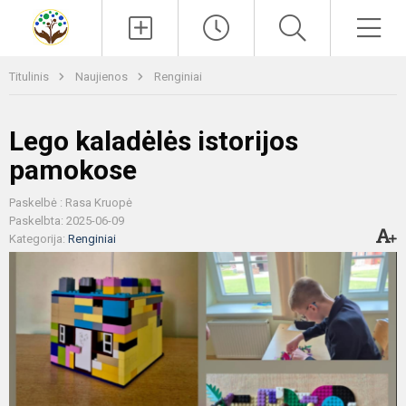
Paieška
Men
Titulinis
Naujienos
Renginiai
Lego kaladėlės istorijos
pamokose
Paskelbė : Rasa Kruopė
Paskelbta: 2025-06-09
Kategorija:
Renginiai