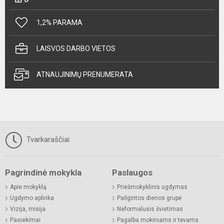
1,2% PARAMA
LAISVOS DARBO VIETOS
ATNAUJINIMŲ PRENUMERATA
Tvarkaraščiai
Pagrindinė mokykla
Paslaugos
Apie mokyklą
Priešmokyklinis ugdymas
Ugdymo aplinka
Pailgintos dienos grupė
Vizija, misija
Neformalusis švietimas
Pasiekimai
Pagalba mokiniams ir tėvams