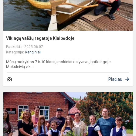
Vikingų valčių regatoje Klaipėdoje
Paskelbta: 2025-06-07
Kategorija:
Renginiai
Mūsų mokyklos 7 ir 10 klasių mokiniai dalyvavo įspūdingoje
Moksleivių vik...
Plačiau
K
p
d
m