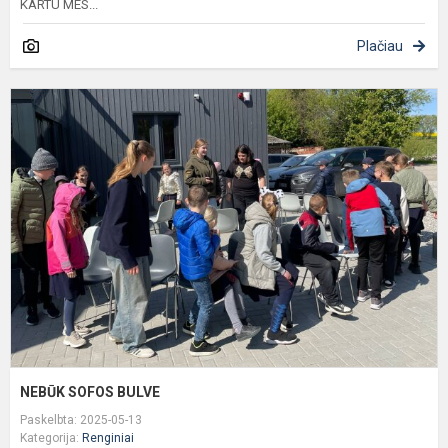
KARTU MES...
Plačiau
N
S
B
NEBŪK SOFOS BULVE
Paskelbta: 2025-05-13
Kategorija:
Renginiai