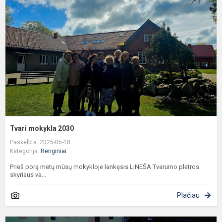
2
Tvari mokykla 2030
Paskelbta: 2025-05-18
Kategorija:
Renginiai
Prieš porą metų mūsų mokykloje lankęsis LINEŠA Tvarumo plėtros
skyriaus va...
Plačiau
G