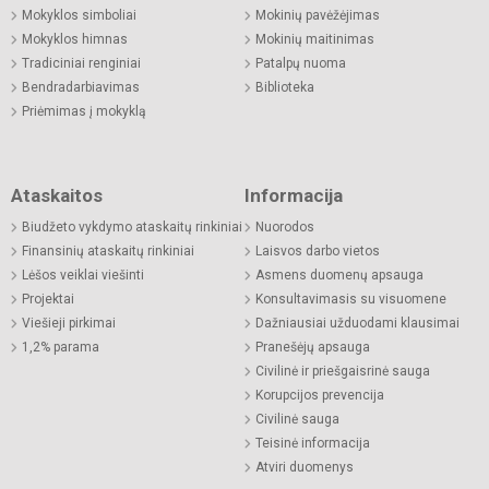
Mokyklos simboliai
Mokinių pavėžėjimas
Mokyklos himnas
Mokinių maitinimas
Tradiciniai renginiai
Patalpų nuoma
Bendradarbiavimas
Biblioteka
Priėmimas į mokyklą
Ataskaitos
Informacija
Biudžeto vykdymo ataskaitų rinkiniai
Nuorodos
Finansinių ataskaitų rinkiniai
Laisvos darbo vietos
Lėšos veiklai viešinti
Asmens duomenų apsauga
Projektai
Konsultavimasis su visuomene
Viešieji pirkimai
Dažniausiai užduodami klausimai
1,2% parama
Pranešėjų apsauga
Civilinė ir priešgaisrinė sauga
Korupcijos prevencija
Civilinė sauga
Teisinė informacija
Atviri duomenys