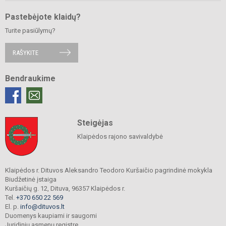
Pastebėjote klaidų?
Turite pasiūlymų?
RAŠYKITE
Bendraukime
Steigėjas
Klaipėdos rajono savivaldybė
Klaipėdos r. Dituvos Aleksandro Teodoro Kuršaičio pagrindinė mokykla
Biudžetinė įstaiga
Kuršaičių g. 12, Dituva, 96357 Klaipėdos r.
Tel.
+370 650 22 569
El. p.
info@dituvos.lt
Duomenys kaupiami ir saugomi
Juridinių asmenų registre