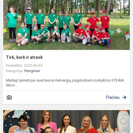
Tirk, kurk ir atrask
Paskelbta: 2025-06-04
Kategorija:
Renginiai
Mažieji tyrinėtojai svečiavosi Ketvergių pagrindinės mokyklos STEAM
labor...
Plačiau
P
i
š