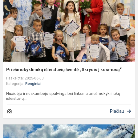
„
į
k
Priešmokyklinukų išleistuvių šventė „Skrydis į kosmosą“
Paskelbta: 2025-06-03
Kategorija:
Renginiai
Nuaidėjo ir nuskambėjo spalvinga bei linksma priešmokyklinukų
išleistuvių...
Plačiau
T
m