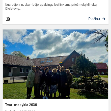
Nuaidėjo ir nuskambėjo spalvinga bei linksma priešmokyklinukų
išleistuvių...
Plačiau
T
m
2
Tvari mokykla 2030