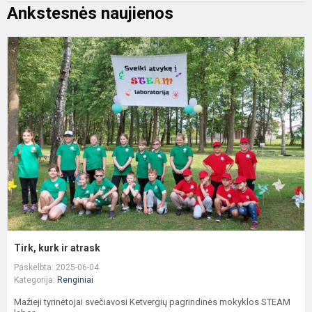
Ankstesnės naujienos
T
k
ir
a
Tirk, kurk ir atrask
Paskelbta: 2025-06-04
Kategorija:
Renginiai
Mažieji tyrinėtojai svečiavosi Ketvergių pagrindinės mokyklos STEAM