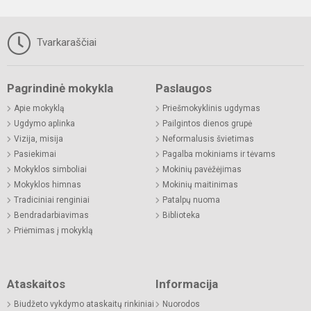
Tvarkaraščiai
Pagrindinė mokykla
Paslaugos
Apie mokyklą
Priešmokyklinis ugdymas
Ugdymo aplinka
Pailgintos dienos grupė
Vizija, misija
Neformalusis švietimas
Pasiekimai
Pagalba mokiniams ir tėvams
Mokyklos simboliai
Mokinių pavėžėjimas
Mokyklos himnas
Mokinių maitinimas
Tradiciniai renginiai
Patalpų nuoma
Bendradarbiavimas
Biblioteka
Priėmimas į mokyklą
Ataskaitos
Informacija
Biudžeto vykdymo ataskaitų rinkiniai
Nuorodos