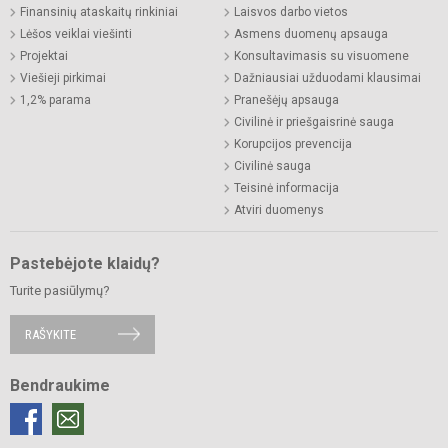
Finansinių ataskaitų rinkiniai
Laisvos darbo vietos
Lėšos veiklai viešinti
Asmens duomenų apsauga
Projektai
Konsultavimasis su visuomene
Viešieji pirkimai
Dažniausiai užduodami klausimai
1,2% parama
Pranešėjų apsauga
Civilinė ir priešgaisrinė sauga
Korupcijos prevencija
Civilinė sauga
Teisinė informacija
Atviri duomenys
Pastebėjote klaidų?
Turite pasiūlymų?
RAŠYKITE
Bendraukime