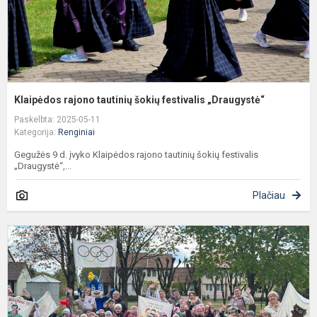
Klaipėdos rajono tautinių šokių festivalis „Draugystė“
Paskelbta: 2025-05-11
Kategorija:
Renginiai
Gegužės 9 d. įvyko Klaipėdos rajono tautinių šokių festivalis
„Draugystė“,...
Plačiau
S
v
o