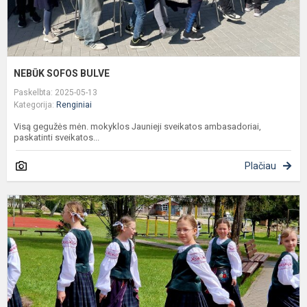
NEBŪK SOFOS BULVE
Paskelbta: 2025-05-13
Kategorija:
Renginiai
Visą gegužės mėn. mokyklos Jaunieji sveikatos ambasadoriai,
paskatinti sveikatos...
Plačiau
K
r
t
š
f
„