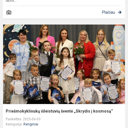
labor...
Plačiau
P
i
š
„
į
k
Priešmokyklinukų išleistuvių šventė „Skrydis į kosmosą“
Paskelbta: 2025-06-03
Kategorija:
Renginiai