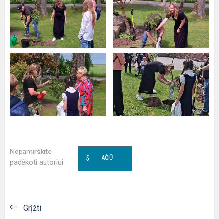
Nepamirškite
5
AČIŪ
padėkoti autoriui
Grįžti