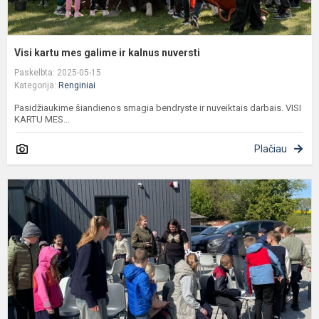
Visi kartu mes galime ir kalnus nuversti
Paskelbta: 2025-05-15
Kategorija:
Renginiai
Pasidžiaukime šiandienos smagia bendryste ir nuveiktais darbais. VISI
KARTU MES...
Plačiau
N
S
B