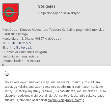
Steigėjas
Klaipėdos rajono savivaldybė
Klaipėdos r. Dituvos Aleksandro Teodoro Kuršaičio pagrindinė mokykla
Biudžetinė įstaiga
Kuršaičių g. 12, Dituva, 96357 Klaipėdos r.
Tel.
+370 650 22 569
El. p.
info@dituvos.lt
Duomenys kaupiami ir saugomi
Juridinių asmenų registre
Įmonės kodas 191788440
© 2024. Klaipėdos r. Dituvos Aleksandro Teodoro Kuršaičio pagrindinė mokykla.
Šioje svetainėje naudojame slapukus siekdami užtikrinti jums teikiamų
Visos teisės saugomos. Kopijuoti turinį be raštiško įstaigos administracijos
sutikimo griežtai draudžiama.
paslaugų kokybę, analizuoti svetainės naudojimą ir optimizuoti naršymo
patirtį. Spustelėję mygtuką „Sutinku“, jūs patvirtinate, kad sutinkate su visų
Prieinamumo paraiška
Slapukų politika
slapukų naudojimu šioje svetainėje. Jei norite atšaukti arba pakeisti savo
sutikimus, prašome apsilankyti
slapukų valdymo puslapyje
.
Sumanus būdas atnaujinti
mokyklos interneto
svetainę