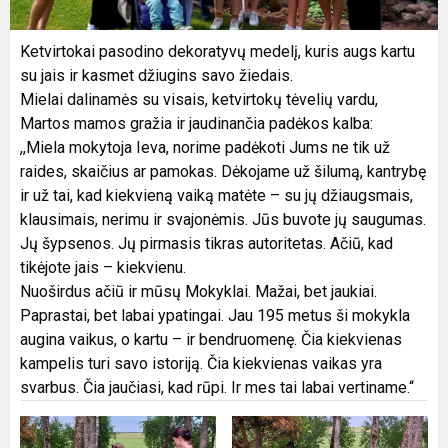
Ketvirtokai pasodino dekoratyvų medelį, kuris augs kartu
su jais ir kasmet džiugins savo žiedais.
Mielai dalinamės su visais, ketvirtokų tėvelių vardu,
Martos mamos gražia ir jaudinančia padėkos kalba:
,,Miela mokytoja Ieva, norime padėkoti Jums ne tik už
raides, skaičius ar pamokas. Dėkojame už šilumą, kantrybę
ir už tai, kad kiekvieną vaiką matėte – su jų džiaugsmais,
klausimais, nerimu ir svajonėmis. Jūs buvote jų saugumas.
Jų šypsenos. Jų pirmasis tikras autoritetas. Ačiū, kad
tikėjote jais – kiekvienu.
Nuoširdus ačiū ir mūsų Mokyklai. Mažai, bet jaukiai.
Paprastai, bet labai ypatingai. Jau 195 metus ši mokykla
augina vaikus, o kartu – ir bendruomenę. Čia kiekvienas
kampelis turi savo istoriją. Čia kiekvienas vaikas yra
svarbus. Čia jaučiasi, kad rūpi. Ir mes tai labai vertiname.“