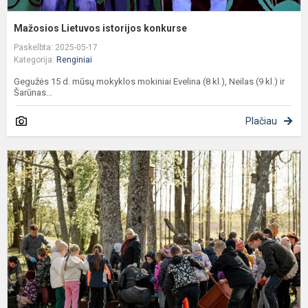
Mažosios Lietuvos istorijos konkurse
Paskelbta: 2025-05-17
Kategorija:
Renginiai
Gegužės 15 d. mūsų mokyklos mokiniai Evelina (8 kl.), Neilas (9 kl.) ir
Šarūnas...
Plačiau
V
k
m
g
ir
k
n