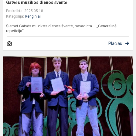
Gatvės muzikos dienos šventė
Paskelbta: 2025-05-18
Kategorija:
Renginiai
Šiemet Gatvės muzikos dienos šventė, pavadinta – „Generalinė
repeticija“,...
Plačiau
M
L
i
k