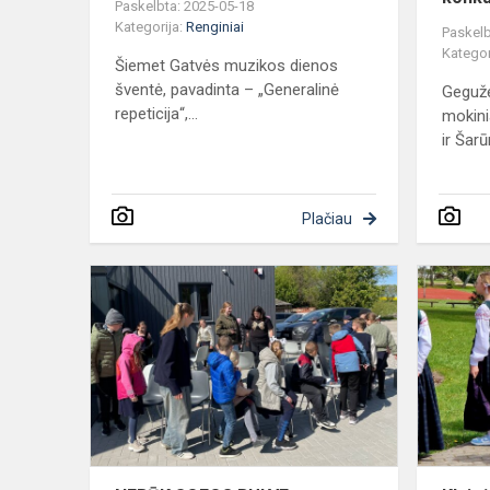
Paskelbta: 2025-05-18
Kategorija:
Renginiai
Paskelb
Kategor
Šiemet Gatvės muzikos dienos
šventė, pavadinta – „Generalinė
Geguž
repeticija“,...
mokinia
ir Šarū
Plačiau
NEBŪK
SOFOS
BULVE