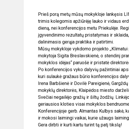
Prieš porą metų mūsų mokykloje lankęsis LI
trimis kolegomis apžiūrėję lauko ir vidaus erd
dieną, nei konferencijos metu Priekulėje. Reg
įgyvendinimo rezultatų pristatymas ir sklaida,
dalinimasis gerąja praktika ir patirtimi.
Mūsų mokykloje vykdomo projekto ,,Klimatui p
mokytoja Sigita Breslavskienė, o stendinį pr
mokyklos idėjas“ paruošė ir pristatė direkto
Po konferencijos vyko dalyvių pažintiniai ap
kuri sulaukė gražaus būrio konferencijos dalyv
Irena Barbšienė ir Dovilė Pareigienė, Gargždų d
mokyklų direktorės, Klaipėdos miesto darželių
Svečiai negailėjo gražių ir šiltų žodžių. Linkė
geriausios kloties visai mokyklos bendruome
Konferencijoje gerb. Almantas Kulbys sakė, ka
ir mokosi laimingi vaikai, kurie užaugs laimin
Gera dirbti ir kurti kartu turint tą patį tikslą!