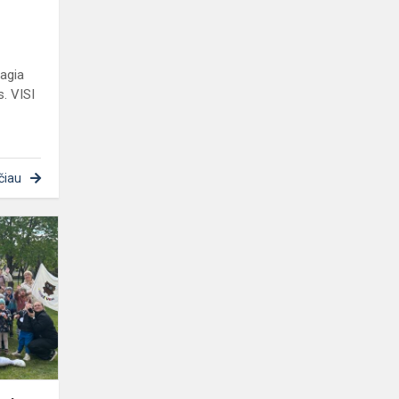
agia
s. VISI
čiau
Sveikatiados
vaikų
olimpiada