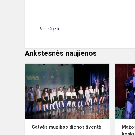
Grįžti
Ankstesnės naujienos
Gatvės
muzikos
dienos
šventė
Gatvės muzikos dienos šventė
Mažos
konk