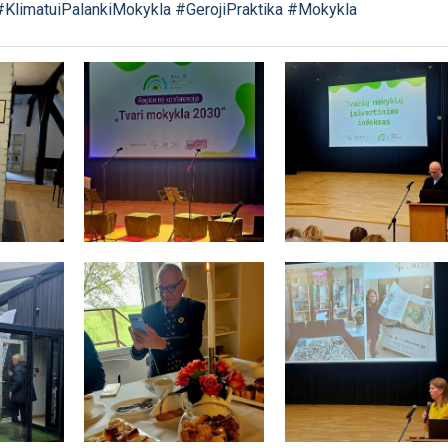
#KlimatuiPalankiMokykla
#GerojiPraktika
#Mokykla