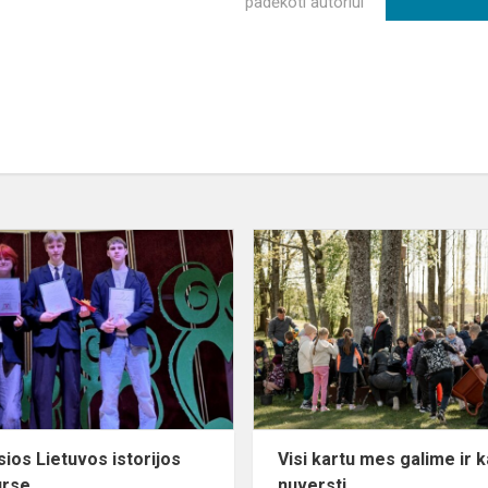
padėkoti autoriui
Mažosios
Lietuvos
istorijos
konkurse
ios Lietuvos istorijos
Visi kartu mes galime ir 
urse
nuversti