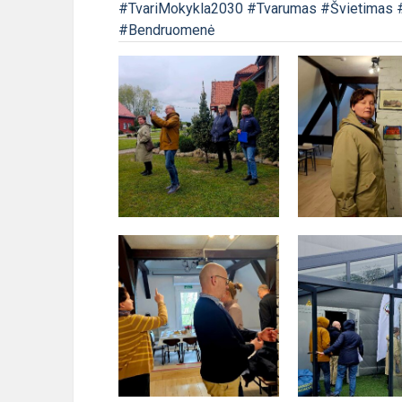
#TvariMokykla2030
#Tvarumas
#Švietimas
#Bendruomenė