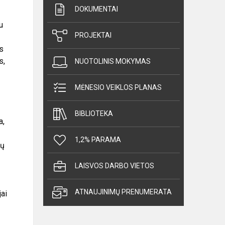
DOKUMENTAI
u
PROJEKTAI
s
s,
NUOTOLINIS MOKYMAS
MĖNESIO VEIKLOS PLANAS
BIBLIOTEKA
a,
1,2% PARAMA
ių
LAISVOS DARBO VIETOS
ATNAUJINIMŲ PRENUMERATA
jai