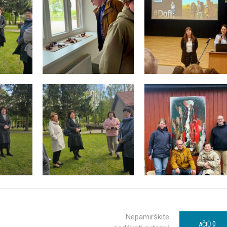
Nepamirškite
0
AČIŪ