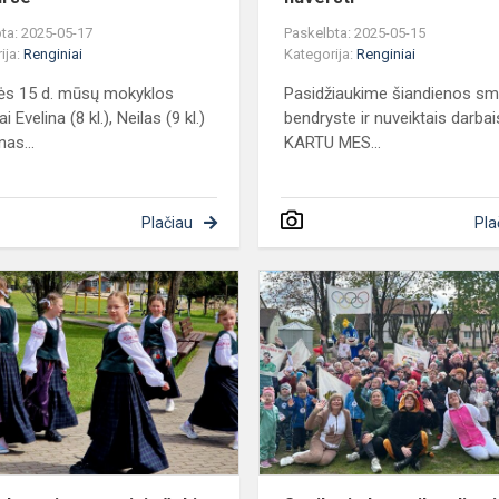
ta: 2025-05-17
Paskelbta: 2025-05-15
ija:
Renginiai
Kategorija:
Renginiai
ės 15 d. mūsų mokyklos
Pasidžiaukime šiandienos sm
i Evelina (8 kl.), Neilas (9 kl.)
bendryste ir nuveiktais darbai
nas...
KARTU MES...
Plačiau
Pla
Klaipėdos
rajono
tautinių
šokių
festivalis
„Draugystė“