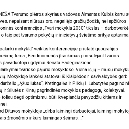
NEŠA Tvarumo plėtros skyriaus vadovas Almantas Kulbis kartu s
ves, nepaisant niūraus oro, negailėjo gražių žodžių nei apžiūros
ioninės konferencijos „Tvari mokykla 2030“ tikslas – darbotvarkė
 o taip pat tvarumo pokyčių ir iniciatyvų švietimo srityje aptarima
alanki mokykla" veiklas konferencijoje pristatė geografijos
anešimą tema ,,Bendruomenės įtraukimas puoselėjant tvarios
rės pavaduotoja ugdymui Renata Padeginskienė.
silankymai tvariose pajūrio mokyklose. Viena iš jų – mūsų mokykl
ių. Mokykloje lankėsi atstovai iš Klaipėdos r. savivaldybės gerb.
arželio ,,Ąžuoliukas“, Kretingalės ir Plikių I. Labutytės pagrindin
 ir Šilutės r. Kintų pagrindinės mokyklos pedagogų kolektyvai.
jo toliau degti optimizmu, būti ikvepiančiu pavyzdžiu kitiems ir
nei.
d Dituvos mokykloje ,,dirba laimingi darbuotojai, laimingi mokyto
gais žmonėmis ir kurs laimingas šeimas, ...“