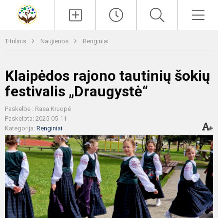
Paieška
Men
Titulinis
Naujienos
Renginiai
Klaipėdos rajono tautinių šokių
festivalis „Draugystė“
Paskelbė : Rasa Kruopė
Paskelbta: 2025-05-11
Kategorija:
Renginiai