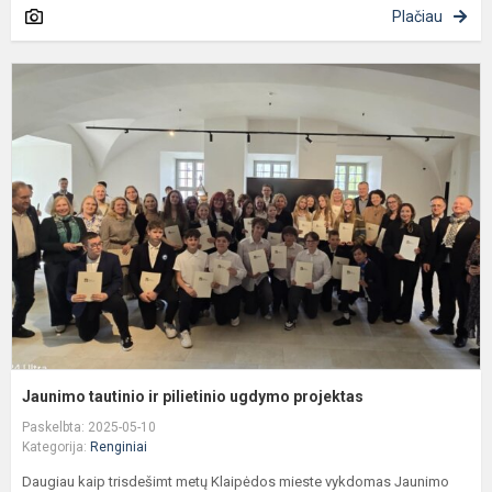
Plačiau
J
t
ir
p
u
p
Jaunimo tautinio ir pilietinio ugdymo projektas
Paskelbta: 2025-05-10
Kategorija:
Renginiai
Daugiau kaip trisdešimt metų Klaipėdos mieste vykdomas Jaunimo