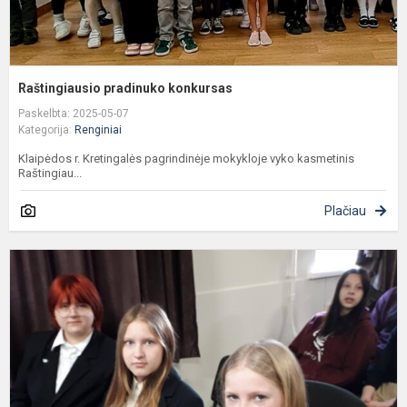
Raštingiausio pradinuko konkursas
Paskelbta: 2025-05-07
Kategorija:
Renginiai
Klaipėdos r. Kretingalės pagrindinėje mokykloje vyko kasmetinis
Raštingiau...
Plačiau
S
a
k
ir
k
d