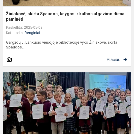
Žiniakovė, skirta Spaudos, knygos ir kalbos atgavimo dienai
paminėti
Paskelbta: 2025-05-08
Kategorija:
Renginiai
Gargždų J. Lankučio viešojoje bibliotekoje vyko Žiniakovė, skirta
Spaudos,...
Plačiau
R
p
k