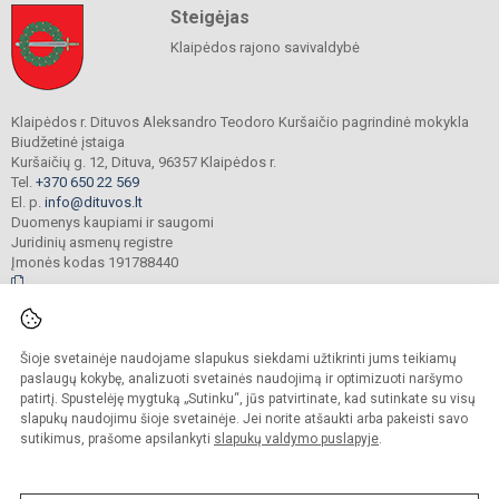
Steigėjas
Klaipėdos rajono savivaldybė
Klaipėdos r. Dituvos Aleksandro Teodoro Kuršaičio pagrindinė mokykla
Biudžetinė įstaiga
Kuršaičių g. 12, Dituva, 96357 Klaipėdos r.
Tel.
+370 650 22 569
El. p.
info@dituvos.lt
Duomenys kaupiami ir saugomi
Juridinių asmenų registre
Įmonės kodas 191788440
© 2024. Klaipėdos r. Dituvos Aleksandro Teodoro Kuršaičio pagrindinė mokykla.
Šioje svetainėje naudojame slapukus siekdami užtikrinti jums teikiamų
Visos teisės saugomos. Kopijuoti turinį be raštiško įstaigos administracijos
sutikimo griežtai draudžiama.
paslaugų kokybę, analizuoti svetainės naudojimą ir optimizuoti naršymo
patirtį. Spustelėję mygtuką „Sutinku“, jūs patvirtinate, kad sutinkate su visų
Prieinamumo paraiška
Slapukų politika
slapukų naudojimu šioje svetainėje. Jei norite atšaukti arba pakeisti savo
sutikimus, prašome apsilankyti
slapukų valdymo puslapyje
.
Sumanus būdas atnaujinti
mokyklos interneto
svetainę