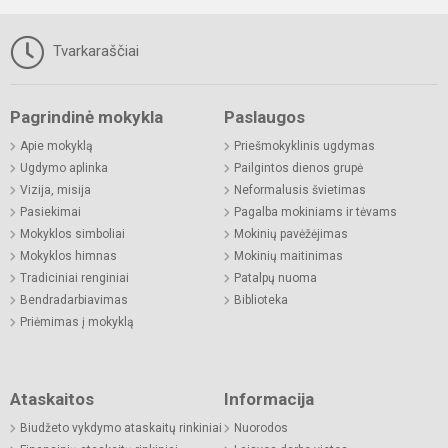
Tvarkaraščiai
Pagrindinė mokykla
Paslaugos
Apie mokyklą
Priešmokyklinis ugdymas
Ugdymo aplinka
Pailgintos dienos grupė
Vizija, misija
Neformalusis švietimas
Pasiekimai
Pagalba mokiniams ir tėvams
Mokyklos simboliai
Mokinių pavėžėjimas
Mokyklos himnas
Mokinių maitinimas
Tradiciniai renginiai
Patalpų nuoma
Bendradarbiavimas
Biblioteka
Priėmimas į mokyklą
Ataskaitos
Informacija
Biudžeto vykdymo ataskaitų rinkiniai
Nuorodos