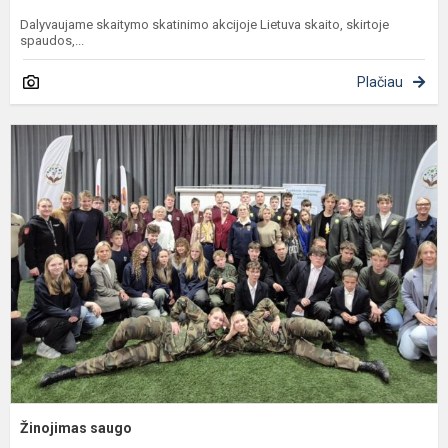
Dalyvaujame skaitymo skatinimo akcijoje Lietuva skaito, skirtoje
spaudos,...
Plačiau
Ž
s
Žinojimas saugo