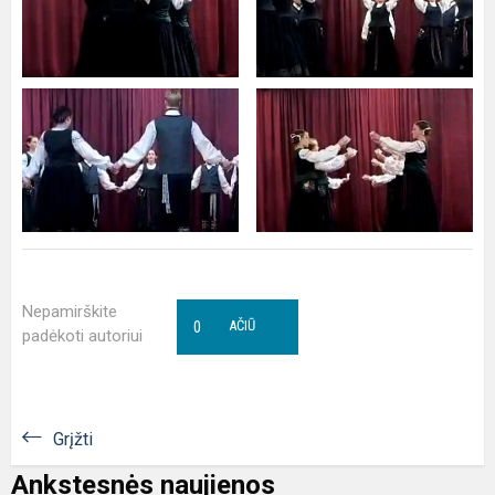
Nepamirškite
0
AČIŪ
padėkoti autoriui
Grįžti
Ankstesnės naujienos