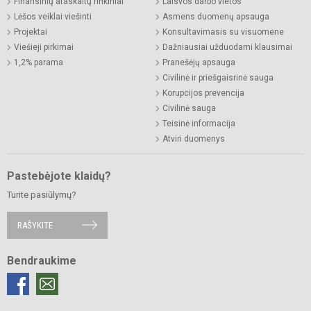
Finansinių ataskaitų rinkiniai
Laisvos darbo vietos
Lėšos veiklai viešinti
Asmens duomenų apsauga
Projektai
Konsultavimasis su visuomene
Viešieji pirkimai
Dažniausiai užduodami klausimai
1,2% parama
Pranešėjų apsauga
Civilinė ir priešgaisrinė sauga
Korupcijos prevencija
Civilinė sauga
Teisinė informacija
Atviri duomenys
Pastebėjote klaidų?
Turite pasiūlymų?
RAŠYKITE
Bendraukime