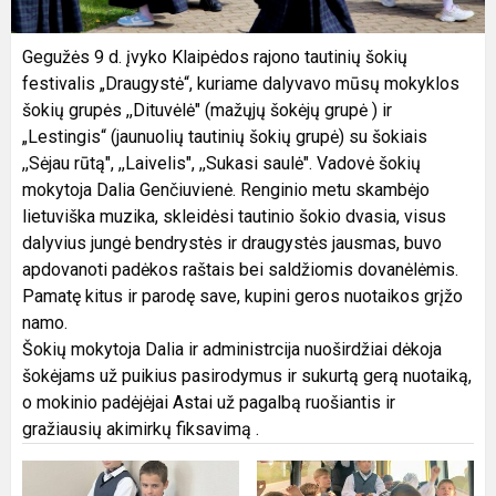
Gegužės 9 d. įvyko Klaipėdos rajono tautinių šokių
festivalis „Draugystė“, kuriame dalyvavo mūsų mokyklos
šokių grupės ,,Dituvėlė" (mažųjų šokėjų grupė ) ir
„Lestingis“ (jaunuolių tautinių šokių grupė) su šokiais
,,Sėjau rūtą", ,,Laivelis", ,,Sukasi saulė". Vadovė šokių
mokytoja Dalia Genčiuvienė. Renginio metu skambėjo
lietuviška muzika, skleidėsi tautinio šokio dvasia, visus
dalyvius jungė bendrystės ir draugystės jausmas, buvo
apdovanoti padėkos raštais bei saldžiomis dovanėlėmis.
Pamatę kitus ir parodę save, kupini geros nuotaikos grįžo
namo.
Šokių mokytoja Dalia ir administrcija nuoširdžiai dėkoja
šokėjams už puikius pasirodymus ir sukurtą gerą nuotaiką,
o mokinio padėjėjai Astai už pagalbą ruošiantis ir
gražiausių akimirkų fiksavimą .