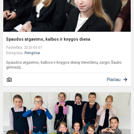
Spaudos atgavimo, kalbos ir knygos diena
Paskelbta: 2025-05-07
Kategorija:
Renginiai
Spaudos atgavimo, kalbos ir knygos dieną Veiviržėnų Jurgio Šaulio
gimnazij...
Plačiau
M
b
a
M
b