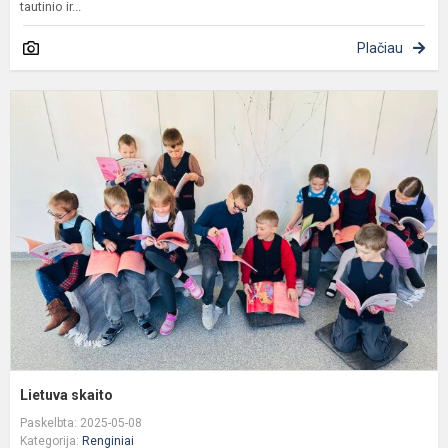
tautinio ir...
Plačiau
L
s
Lietuva skaito
Paskelbta: 2025-05-08
Kategorija:
Renginiai