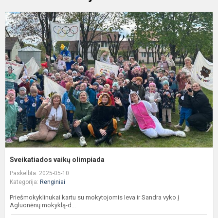
S
v
o
Sveikatiados vaikų olimpiada
Paskelbta: 2025-05-10
Kategorija:
Renginiai
Priešmokyklinukai kartu su mokytojomis Ieva ir Sandra vyko į
Agluonėnų mokyklą-d...