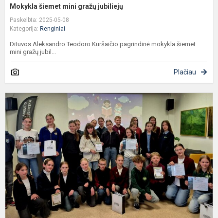
Mokykla šiemet mini gražų jubiliejų
Paskelbta: 2025-05-08
Kategorija:
Renginiai
Dituvos Aleksandro Teodoro Kuršaičio pagrindinė mokykla šiemet
mini gražų jubil...
Plačiau
Ž
s
S
k
ir
k
a
d