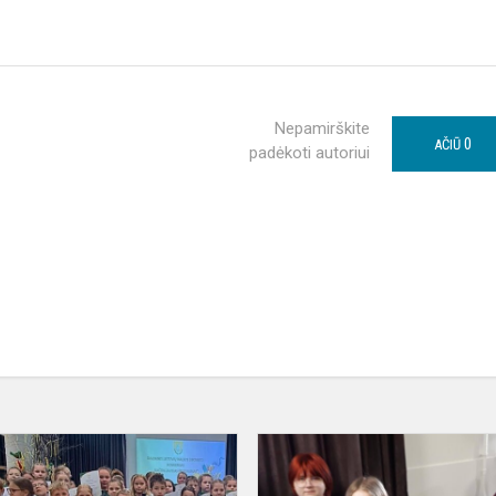
Nepamirškite
0
AČIŪ
padėkoti autoriui
Raštingiausio
pradinuko