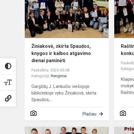
Spaudos,
knygos
ir
kalbos
atgavimo
dienai...
Žiniakovė, skirta Spaudos,
Rašti
knygos ir kalbos atgavimo
konk
dienai paminėti
Paskelb
Kategor
Paskelbta: 2025-05-08
Kategorija:
Renginiai
Klaipė
mokykl
Gargždų J. Lankučio viešojoje
Rašting
bibliotekoje vyko Žiniakovė, skirta
Spaudos,...
Plačiau
Mokyklos