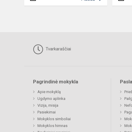
Tvarkaraščiai
Pagrindinė mokykla
Pasl
Apie mokyklą
Prie
Ugdymo aplinka
Pail
Vizija, misija
Nefo
Pasiekimai
Paga
Mokyklos simboliai
Moki
Mokyklos himnas
Moki