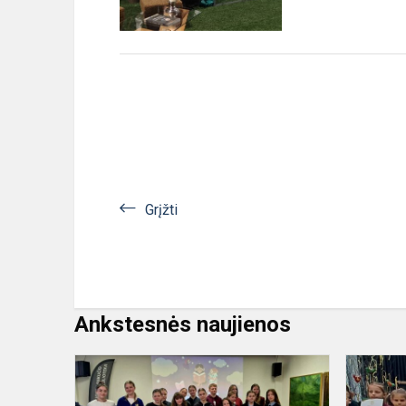
Grįžti
Ankstesnės naujienos
Žiniakovė,
skirta