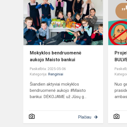
bendruome
aukojo
Maisto
bankui
Mokyklos bendruomenė
Proj
aukojo Maisto bankui
BULV
Paskelbta: 2025-05-06
Paskelb
Kategorija:
Renginiai
Kategor
Šiandien aktyviai mokyklos
Nuo ge
bendruomenė aukojo #Maisto
prasid
bankui. DĖKOJAME už Jūsų g...
ambasa
Plačiau