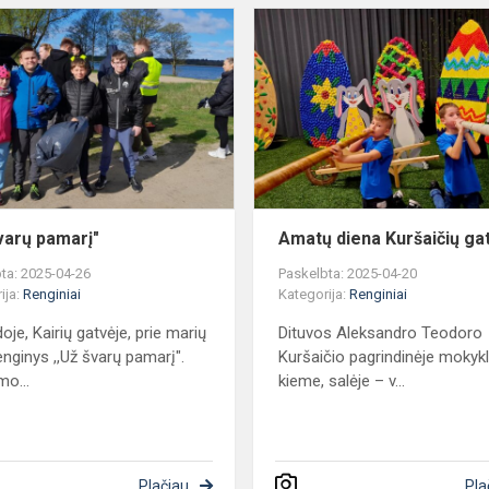
,,Už
švarų
pamarį"
švarų pamarį"
Amatų diena Kuršaičių ga
ta: 2025-04-26
Paskelbta: 2025-04-20
ija:
Renginiai
Kategorija:
Renginiai
oje, Kairių gatvėje, prie marių
Dituvos Aleksandro Teodoro
enginys ,,Už švarų pamarį".
Kuršaičio pagrindinėje mokyk
o...
kieme, salėje – v...
Plačiau
Pla