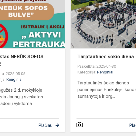
nė
NEBŪK
SOFOS
BULVE
ektas NEBŪK SOFOS
Tarptautinės šokio diena
E
Paskelbta: 2025-04-30
Kategorija:
Renginiai
ta: 2025-05-05
ija:
Renginiai
Tarptautinės šokio dienos
paminėjimas Priekulėje, kurio
gužės 2 d. mokykloje
sumanytoja ir org...
eda Jaunųjų sveikatos
dorių vykdoma...
Plačiau
Pla