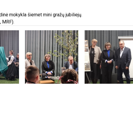
inė mokykla šiemet mini gražų jubiliejų.
, MRF).