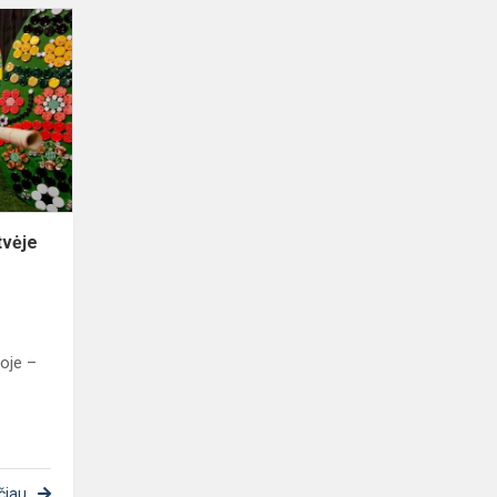
Amatų
diena
Kuršaičių
gatvėje
tvėje
loje –
čiau