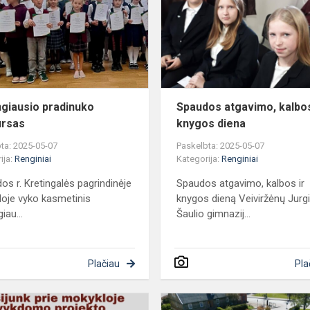
konkursas
ngiausio pradinuko
Spaudos atgavimo, kalbos
ursas
knygos diena
ta: 2025-05-07
Paskelbta: 2025-05-07
ija:
Renginiai
Kategorija:
Renginiai
dos r. Kretingalės pagrindinėje
Spaudos atgavimo, kalbos ir
oje vyko kasmetinis
knygos dieną Veiviržėnų Jurg
iau...
Šaulio gimnazij...
Plačiau
Pla
Projektas