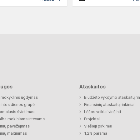
augos
Ataskaitos
šmokyklinis ugdymas
Biudžeto vykdymo ataskaitų rin
gintos dienos grupė
Finansinių ataskaitų rinkiniai
rmalusis švietimas
Lėšos veiklai viešinti
lba mokiniams ir tėvams
Projektai
nių pavėžėjimas
Viešieji pirkimai
nių maitinimas
1,2% parama