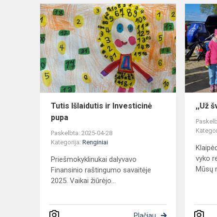
Tutis
Išlaidutis
ir
Investicinė
pupa
Tutis Išlaidutis ir Investicinė
,,Už 
pupa
Paskelb
Kategor
Paskelbta: 2025-04-28
Kategorija:
Renginiai
Klaipėd
vyko r
Priešmokyklinukai dalyvavo
Mūsų m
Finansinio raštingumo savaitėje
2025. Vaikai žiūrėjo...
Plačiau