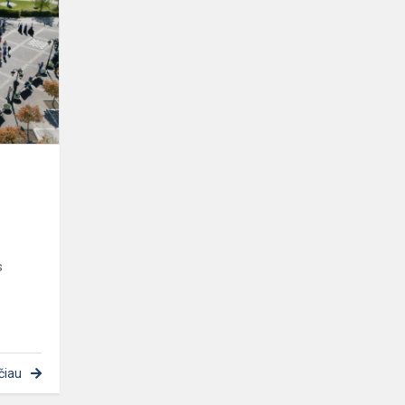
šokio
diena
s
čiau