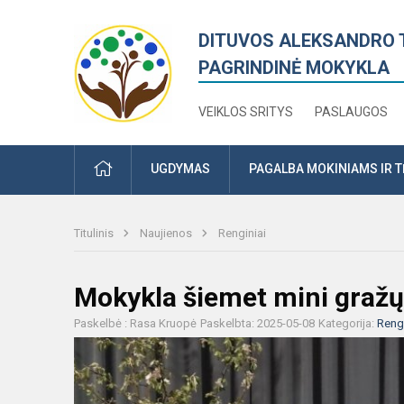
DITUVOS ALEKSANDRO 
PAGRINDINĖ MOKYKLA
VEIKLOS SRITYS
PASLAUGOS
PRADŽIA
UGDYMAS
PAGALBA MOKINIAMS IR 
Titulinis
Naujienos
Renginiai
Mokykla šiemet mini gražų 
Paskelbė : Rasa Kruopė
Paskelbta: 2025-05-08
Kategorija:
Rengi