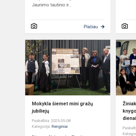
Jaunimo tautinio ir...
Plačiau
Mokykla
šiemet
mini
gražų
jubiliejų
Mokykla šiemet mini gražų
Žinia
jubiliejų
knygo
diena
Paskelbta: 2025-05-08
Kategorija:
Renginiai
Paskelb
Kategor