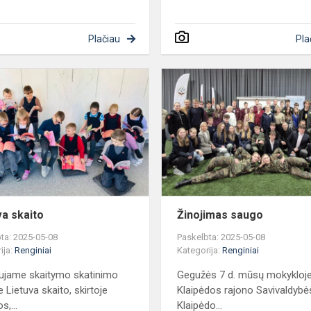
Plačiau
Pla
Lietuva
skaito
va skaito
Žinojimas saugo
ta: 2025-05-08
Paskelbta: 2025-05-08
ija:
Renginiai
Kategorija:
Renginiai
ujame skaitymo skatinimo
Gegužės 7 d. mūsų mokykloj
e Lietuva skaito, skirtoje
Klaipėdos rajono Savivaldybės
s,...
Klaipėdo...