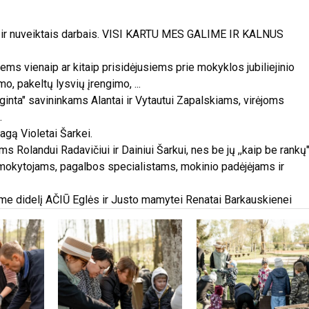
 ir nuveiktais darbais. VISI KARTU MES GALIME IR KALNUS
ms vienaip ar kitaip prisidėjusiems prie mokyklos jubiliejinio
o, pakeltų lysvių įrengimo, ...
ginta" savininkams Alantai ir Vytautui Zapalskiams, virėjoms
.
agą Violetai Šarkei.
Rolandui Radavičiui ir Dainiui Šarkui, nes be jų ,,kaip be rankų"
s mokytojams, pagalbos specialistams, mokinio padėjėjams ir
iame didelį AČIŪ Eglės ir Justo mamytei Renatai Barkauskienei