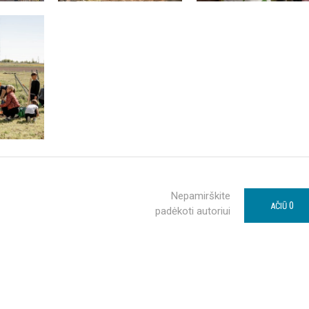
Nepamirškite
0
AČIŪ
padėkoti autoriui