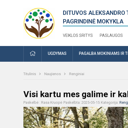
DITUVOS ALEKSANDRO 
PAGRINDINĖ MOKYKLA
VEIKLOS SRITYS
PASLAUGOS
PRADŽIA
UGDYMAS
PAGALBA MOKINIAMS IR 
Titulinis
Naujienos
Renginiai
Visi kartu mes galime ir ka
Paskelbė : Rasa Kruopė
Paskelbta: 2025-05-15
Kategorija:
Rengi