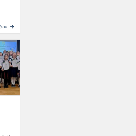
čiau
Raštingiausio
pradinuko
konkursas