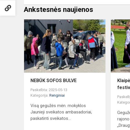
Ankstesnės naujienos
NEBŪK
SOFOS
BULVE
NEBŪK SOFOS BULVE
Klaip
festi
Paskelbta: 2025-05-13
Kategorija:
Renginiai
Paskelb
Kategor
Visą gegužės mėn. mokyklos
Jaunieji sveikatos ambasadoriai,
Gegužė
paskatinti sveikatos...
rajono 
„Draugy