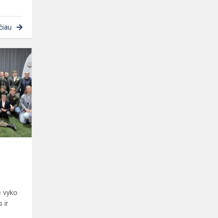
čiau
Žinojimas
saugo
e vyko
 ir