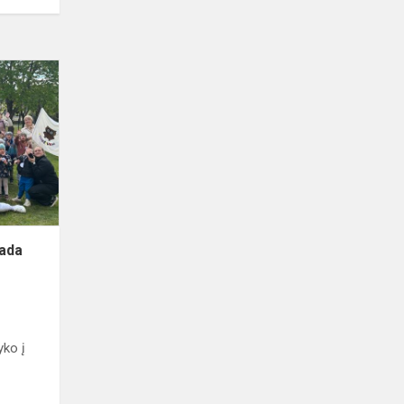
Sveikatiados
vaikų
olimpiada
iada
yko į