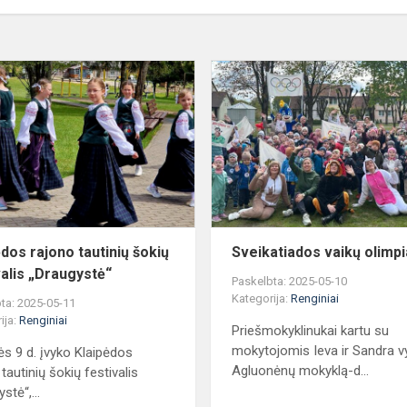
Klaipėdos
rajono
tautinių
šokių
festivalis
„Draugystė“
ėdos rajono tautinių šokių
Sveikatiados vaikų olimp
valis „Draugystė“
Paskelbta: 2025-05-10
Kategorija:
Renginiai
ta: 2025-05-11
ija:
Renginiai
Priešmokyklinukai kartu su
mokytojomis Ieva ir Sandra v
s 9 d. įvyko Klaipėdos
Agluonėnų mokyklą-d...
tautinių šokių festivalis
stė“,...