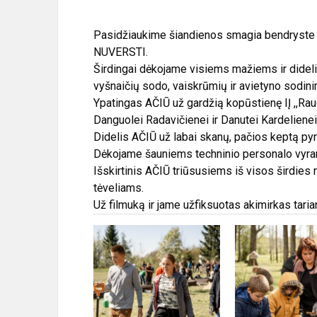
Pasidžiaukime šiandienos smagia bendryste
NUVERSTI.
Širdingai dėkojame visiems mažiems ir didelie
vyšnaičių sodo, vaiskrūmių ir avietyno sodinim
Ypatingas AČIŪ už gardžią kopūstienę IĮ ,,Rau
Danguolei Radavičienei ir Danutei Kardelienei
Didelis AČIŪ už labai skanų, pačios keptą pyr
Dėkojame šauniems techninio personalo vyrams 
Išskirtinis AČIŪ triūsusiems iš visos širdie
tėveliams.
Už filmuką ir jame užfiksuotas akimirkas tar