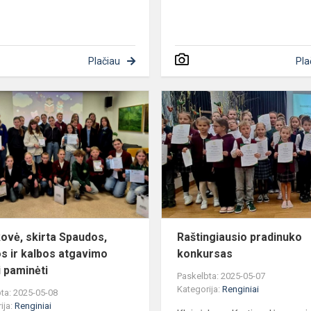
Plačiau
Pla
Žiniakovė,
skirta
Spaudos,
knygos
ir
kalbos
atgavimo
dienai...
kovė, skirta Spaudos,
Raštingiausio pradinuko
s ir kalbos atgavimo
konkursas
i paminėti
Paskelbta: 2025-05-07
Kategorija:
Renginiai
ta: 2025-05-08
ija:
Renginiai