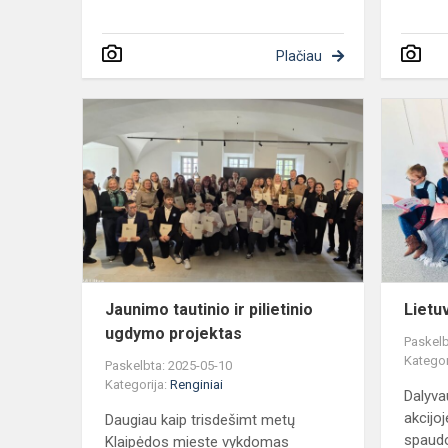
Plačiau
Jaunimo
tautinio
ir
pilietinio
ugdymo
projektas
Jaunimo tautinio ir pilietinio
Lietu
ugdymo projektas
Paskelb
Kategor
Paskelbta: 2025-05-10
Kategorija:
Renginiai
Dalyva
akcijoj
Daugiau kaip trisdešimt metų
spaudo
Klaipėdos mieste vykdomas