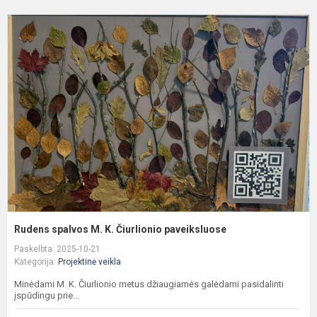
R
s
M
K
Č
p
Rudens spalvos M. K. Čiurlionio paveiksluose
Paskelbta: 2025-10-21
Kategorija:
Projektinė veikla
Minėdami M. K. Čiurlionio metus džiaugiamės galėdami pasidalinti
įspūdingu prie...