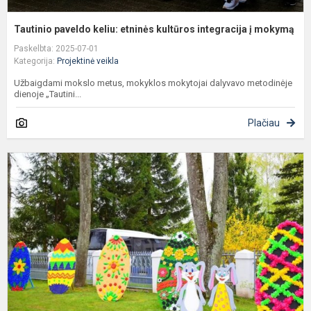
Tautinio paveldo keliu: etninės kultūros integracija į mokymą
Paskelbta: 2025-07-01
Kategorija:
Projektinė veikla
Užbaigdami mokslo metus, mokyklos mokytojai dalyvavo metodinėje
dienoje „Tautini...
Plačiau
R
p
,
V
2