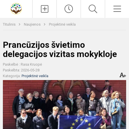
Paieška
Men
Titulinis
Naujienos
Projektinė veikla
Prancūzijos švietimo
delegacijos vizitas mokykloje
Paskelbė : Rasa Kruopė
Paskelbta: 2026-05-28
Kategorija:
Projektinė veikla