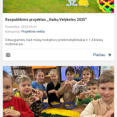
Respublikinis projektas ,,Vaikų Velykėlės 2025".
Paskelbta: 2025-05-01
Kategorija:
Projektinė veikla
Džiaugiamės, kad mūsų mokyklos priešmokyklinukai ir 1-4 klasių
mokiniai pa...
Plačiau
K
L