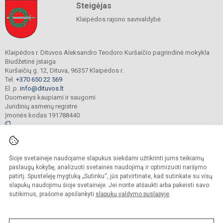
Steigėjas
Klaipėdos rajono savivaldybė
Klaipėdos r. Dituvos Aleksandro Teodoro Kuršaičio pagrindinė mokykla
Biudžetinė įstaiga
Kuršaičių g. 12, Dituva, 96357 Klaipėdos r.
Tel.
+370 650 22 569
El. p.
info@dituvos.lt
Duomenys kaupiami ir saugomi
Juridinių asmenų registre
Įmonės kodas 191788440
© 2024. Klaipėdos r. Dituvos Aleksandro Teodoro Kuršaičio pagrindinė mokykla.
Šioje svetainėje naudojame slapukus siekdami užtikrinti jums teikiamų
Visos teisės saugomos. Kopijuoti turinį be raštiško įstaigos administracijos
sutikimo griežtai draudžiama.
paslaugų kokybę, analizuoti svetainės naudojimą ir optimizuoti naršymo
patirtį. Spustelėję mygtuką „Sutinku“, jūs patvirtinate, kad sutinkate su visų
Prieinamumo paraiška
Slapukų politika
slapukų naudojimu šioje svetainėje. Jei norite atšaukti arba pakeisti savo
sutikimus, prašome apsilankyti
slapukų valdymo puslapyje
.
Sumanus būdas atnaujinti
mokyklos interneto
svetainę