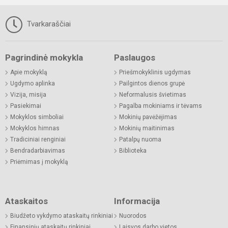
Tvarkaraščiai
Pagrindinė mokykla
Paslaugos
Apie mokyklą
Priešmokyklinis ugdymas
Ugdymo aplinka
Pailgintos dienos grupė
Vizija, misija
Neformalusis švietimas
Pasiekimai
Pagalba mokiniams ir tėvams
Mokyklos simboliai
Mokinių pavėžėjimas
Mokyklos himnas
Mokinių maitinimas
Tradiciniai renginiai
Patalpų nuoma
Bendradarbiavimas
Biblioteka
Priėmimas į mokyklą
Ataskaitos
Informacija
Biudžeto vykdymo ataskaitų rinkiniai
Nuorodos
Finansinių ataskaitų rinkiniai
Laisvos darbo vietos