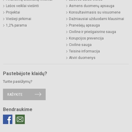
Lėšos veiklai viešinti
Asmens duomenų apsauga
Projektai
Konsultavimasis su visuomene
Viešieji pirkimai
Dažniausiai užduodami klausimai
1,2% parama
Pranešėjų apsauga
Civilinė ir priešgaisrinė sauga
Korupcijos prevencija
Civilinė sauga
Teisinė informacija
Atviri duomenys
Pastebėjote klaidų?
Turite pasiūlymų?
RAŠYKITE
Bendraukime