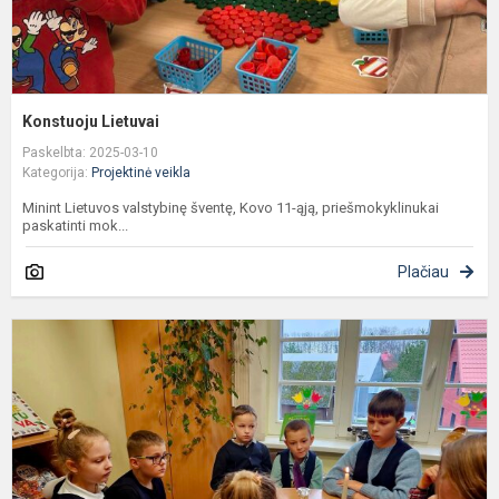
Konstuoju Lietuvai
Paskelbta: 2025-03-10
Kategorija:
Projektinė veikla
Minint Lietuvos valstybinę šventę, Kovo 11-ąją, priešmokyklinukai
paskatinti mok...
Plačiau
B
o
s
č
,,