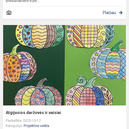
Breslavskiene kūrė...
Plačiau
A
d
ir
v
Atgijusios daržovės ir vaisiai
Paskelbta: 2025-10-12
Kategorija:
Projektinė veikla