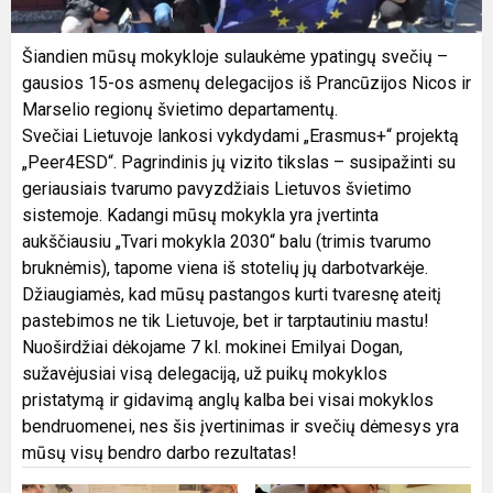
Šiandien mūsų mokykloje sulaukėme ypatingų svečių –
gausios 15-os asmenų delegacijos iš Prancūzijos Nicos ir
Marselio regionų švietimo departamentų.
Svečiai Lietuvoje lankosi vykdydami „Erasmus+“ projektą
„Peer4ESD“. Pagrindinis jų vizito tikslas – susipažinti su
geriausiais tvarumo pavyzdžiais Lietuvos švietimo
sistemoje. Kadangi mūsų mokykla yra įvertinta
aukščiausiu „Tvari mokykla 2030“ balu (trimis tvarumo
bruknėmis), tapome viena iš stotelių jų darbotvarkėje.
Džiaugiamės, kad mūsų pastangos kurti tvaresnę ateitį
pastebimos ne tik Lietuvoje, bet ir tarptautiniu mastu!
Nuoširdžiai dėkojame 7 kl. mokinei Emilyai Dogan,
sužavėjusiai visą delegaciją, už puikų mokyklos
pristatymą ir gidavimą anglų kalba bei visai mokyklos
bendruomenei, nes šis įvertinimas ir svečių dėmesys yra
mūsų visų bendro darbo rezultatas!