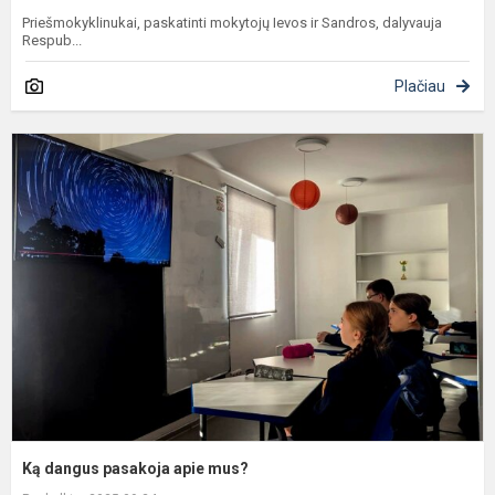
Priešmokyklinukai, paskatinti mokytojų Ievos ir Sandros, dalyvauja
Respub...
Plačiau
K
d
p
a
m
Ką dangus pasakoja apie mus?