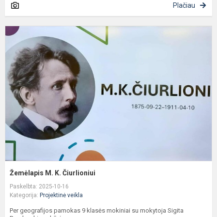
Plačiau
Ž
M
K
Č
Žemėlapis M. K. Čiurlioniui
Paskelbta: 2025-10-16
Kategorija:
Projektinė veikla
Per geografijos pamokas 9 klasės mokiniai su mokytoja Sigita