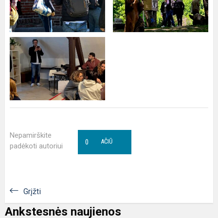
Nepamirškite
0
AČIŪ
padėkoti autoriui
Grįžti
Ankstesnės naujienos