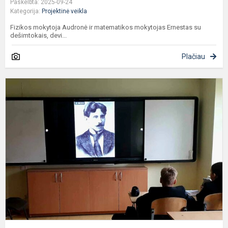
Paskelbta: 2025-09-24
Kategorija:
Projektinė veikla
Fizikos mokytoja Audronė ir matematikos mokytojas Ernestas su
dešimtokais, devi...
Plačiau
P
M
K
Č