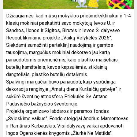
Džiaugiamės, kad mūsų mokyklos priešmokyklinukai ir 1-4
klasių mokiniai paskatinti savo mokytojų Ievos U. ir
Sandros, Ilonos ir Sigitos, Birutės ir Ievos Š. dalyvavo
Respublikiniame projekte ,,Vaikų Velykėlės 2025".
Siekdami sumažinti perteklinį naudojimą ir gamtos
tausojimą, margučius mokiniai dekoravo jau kartą
panaudotomis priemonėmis, kaip plastiko maišeliais,
butelių kamštelais, kavos kapsulėmis, stiklainių
dangteliais, plastiko butelių detalėmis.
Spalvingi margučiai buvo panaudoti, kaip yspūdinga
dekoracija renginyje ,,Amatų diena Kuršaičių gatvėje” ir
sukūrė šventinę atmosferą Priekulės Šv. Antano
Paduviečio bažnyčios šventoriuje.
Projektą organizavo labdaros ir paramos fondas
,,Švieskime vaikus". Fondo steigėjai Andrius Mamontovas
ir Ramūnas Karbauskis. Visi dalyvavę vaikai apdovanoti
Ingos Ogenskienės knygomis ,,Žiurkė Ne Matilda".