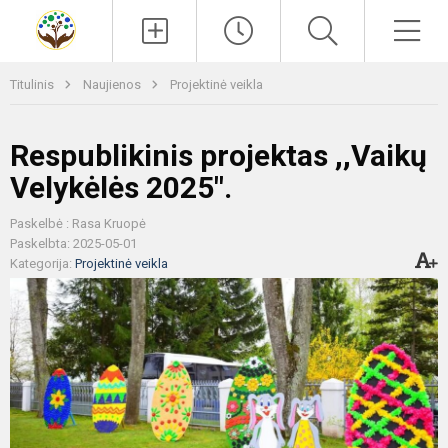
Paieška
Men
Titulinis
Naujienos
Projektinė veikla
Respublikinis projektas ,,Vaikų
Velykėlės 2025".
Paskelbė : Rasa Kruopė
Paskelbta: 2025-05-01
Kategorija:
Projektinė veikla