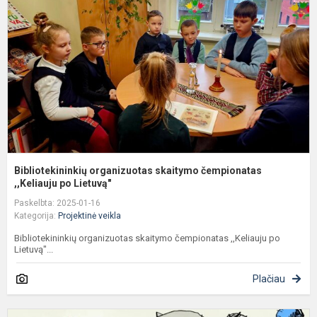
č
,,
Bibliotekininkių organizuotas skaitymo čempionatas
,,Keliauju po Lietuvą"
Paskelbta: 2025-01-16
Kategorija:
Projektinė veikla
Bibliotekininkių organizuotas skaitymo čempionatas ,,Keliauju po
Lietuvą"...
Plačiau
K