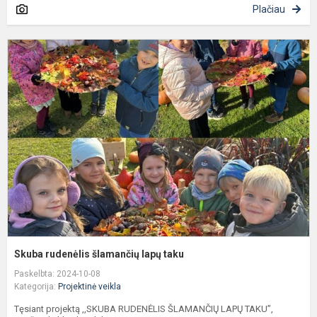
Plačiau
S
r
š
l
t
Skuba rudenėlis šlamančių lapų taku
Paskelbta: 2024-10-08
Kategorija:
Projektinė veikla
Tęsiant projektą ,,SKUBA RUDENĖLIS ŠLAMANČIŲ LAPŲ TAKU”,