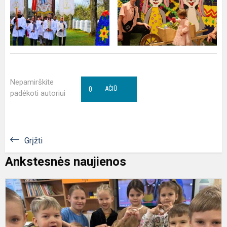
Nepamirškite
0
AČIŪ
padėkoti autoriui
Grįžti
Ankstesnės naujienos
K
L