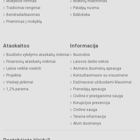
Mokyklos himnas
Mokinių maitinimas
Tradiciniai renginiai
Patalpų nuoma
Bendradarbiavimas
Biblioteka
Priėmimas į mokyklą
Ataskaitos
Informacija
Biudžeto vykdymo ataskaitų rinkiniai
Nuorodos
Finansinių ataskaitų rinkiniai
Laisvos darbo vietos
Lėšos veiklai viešinti
Asmens duomenų apsauga
Projektai
Konsultavimasis su visuomene
Viešieji pirkimai
Dažniausiai užduodami klausimai
1,2% parama
Pranešėjų apsauga
Civilinė ir priešgaisrinė sauga
Korupcijos prevencija
Civilinė sauga
Teisinė informacija
Atviri duomenys