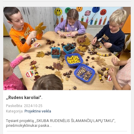
,
k
,,Rudens karoliai”.
Paskelbta: 2024-10-25
Kategorija:
Projektinė veikla
Tęsiant projektą ,,SKUBA RUDENĖLIS ŠLAMANČIŲ LAPŲ TAKU",
priešmokyklinukai paska...