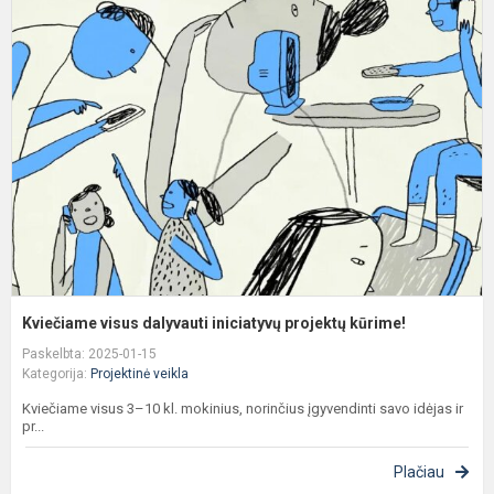
v
d
i
p
k
Kviečiame visus dalyvauti iniciatyvų projektų kūrime!
Paskelbta: 2025-01-15
Kategorija:
Projektinė veikla
Kviečiame visus 3–10 kl. mokinius, norinčius įgyvendinti savo idėjas ir
pr...
Plačiau