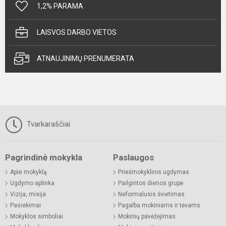
1,2% PARAMA
LAISVOS DARBO VIETOS
ATNAUJINIMŲ PRENUMERATA
Tvarkaraščiai
Pagrindinė mokykla
Paslaugos
Apie mokyklą
Priešmokyklinis ugdymas
Ugdymo aplinka
Pailgintos dienos grupė
Vizija, misija
Neformalusis švietimas
Pasiekimai
Pagalba mokiniams ir tėvams
Mokyklos simboliai
Mokinių pavėžėjimas