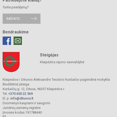
Pastebėjote klaidų?
Turite pasiūlymų?
RAŠYKITE
Bendraukime
Steigėjas
Klaipėdos rajono savivaldybė
Klaipėdos r. Dituvos Aleksandro Teodoro Kuršaičio pagrindinė mokykla
Biudžetinė įstaiga
Kuršaičių g. 12, Dituva, 96357 Klaipėdos r.
Tel.
+370 650 22 569
El. p.
info@dituvos.lt
Duomenys kaupiami ir saugomi
Juridinių asmenų registre
Įmonės kodas 191788440