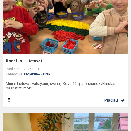
Konstuoju Lietuvai
Paskelbta: 2025-03-10
Kategorija:
Projektinė veikla
Minint Lietuvos valstybinę šventę, Kovo 11-ąją, priešmokyklinukai
paskatinti mok...
Plačiau
B
o
s