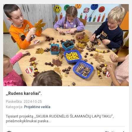
,
k
,,Rudens karoliai”.
Paskelbta: 2024-10-25
Kategorija:
Projektinė veikla
Tęsiant projektą ,,SKUBA RUDENĖLIS ŠLAMANČIŲ LAPŲ TAKU",
priešmokyklinukai paska...