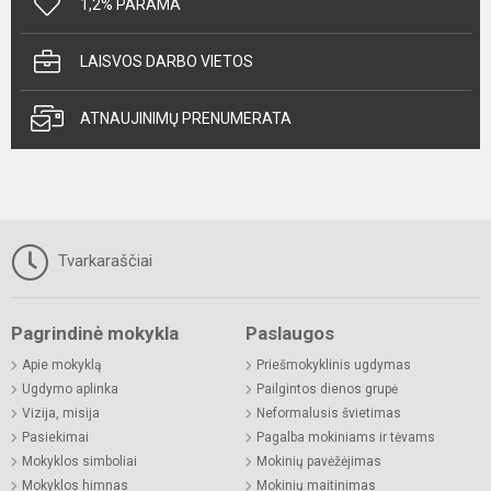
1,2% PARAMA
LAISVOS DARBO VIETOS
ATNAUJINIMŲ PRENUMERATA
Tvarkaraščiai
Pagrindinė mokykla
Paslaugos
Apie mokyklą
Priešmokyklinis ugdymas
Ugdymo aplinka
Pailgintos dienos grupė
Vizija, misija
Neformalusis švietimas
Pasiekimai
Pagalba mokiniams ir tėvams
Mokyklos simboliai
Mokinių pavėžėjimas
Mokyklos himnas
Mokinių maitinimas