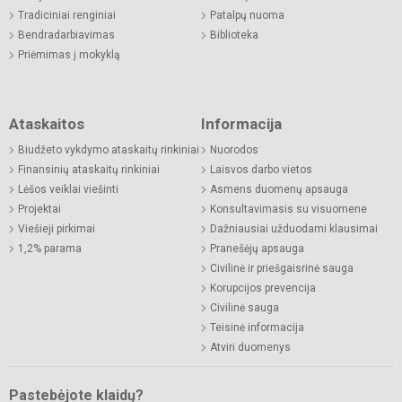
Tradiciniai renginiai
Patalpų nuoma
Bendradarbiavimas
Biblioteka
Priėmimas į mokyklą
Ataskaitos
Informacija
Biudžeto vykdymo ataskaitų rinkiniai
Nuorodos
Finansinių ataskaitų rinkiniai
Laisvos darbo vietos
Lėšos veiklai viešinti
Asmens duomenų apsauga
Projektai
Konsultavimasis su visuomene
Viešieji pirkimai
Dažniausiai užduodami klausimai
1,2% parama
Pranešėjų apsauga
Civilinė ir priešgaisrinė sauga
Korupcijos prevencija
Civilinė sauga
Teisinė informacija
Atviri duomenys
Pastebėjote klaidų?