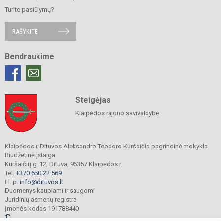
Turite pasiūlymų?
RAŠYKITE
Bendraukime
Steigėjas
Klaipėdos rajono savivaldybė
Klaipėdos r. Dituvos Aleksandro Teodoro Kuršaičio pagrindinė mokykla
Biudžetinė įstaiga
Kuršaičių g. 12, Dituva, 96357 Klaipėdos r.
Tel.
+370 650 22 569
El. p.
info@dituvos.lt
Duomenys kaupiami ir saugomi
Juridinių asmenų registre
Įmonės kodas 191788440