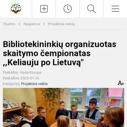
Paieška
Men
Titulinis
Naujienos
Projektinė veikla
Bibliotekininkių organizuotas
skaitymo čempionatas
,,Keliauju po Lietuvą"
Paskelbė : Rasa Kruopė
Paskelbta: 2025-01-16
Kategorija:
Projektinė veikla