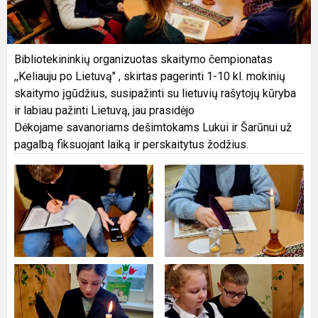
Bibliotekininkių organizuotas skaitymo čempionatas
,,Keliauju po Lietuvą" , skirtas pagerinti 1-10 kl. mokinių
skaitymo įgūdžius, susipažinti su lietuvių rašytojų kūryba
ir labiau pažinti Lietuvą, jau prasidėjo
Dėkojame savanoriams dešimtokams Lukui ir Šarūnui už
pagalbą fiksuojant laiką ir perskaitytus žodžius.