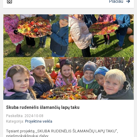
Plačiau
S
r
š
l
t
Skuba rudenėlis šlamančių lapų taku
Paskelbta: 2024-10-08
Kategorija:
Projektinė veikla
Tęsiant projektą ,,SKUBA RUDENĖLIS ŠLAMANČIŲ LAPŲ TAKU”,
priešmokyklinukai dalyv...