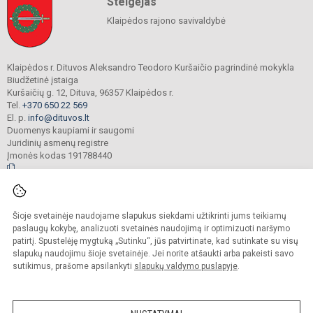
Steigėjas
Klaipėdos rajono savivaldybė
Klaipėdos r. Dituvos Aleksandro Teodoro Kuršaičio pagrindinė mokykla
Biudžetinė įstaiga
Kuršaičių g. 12, Dituva, 96357 Klaipėdos r.
Tel.
+370 650 22 569
El. p.
info@dituvos.lt
Duomenys kaupiami ir saugomi
Juridinių asmenų registre
Įmonės kodas 191788440
© 2024. Klaipėdos r. Dituvos Aleksandro Teodoro Kuršaičio pagrindinė mokykla.
Šioje svetainėje naudojame slapukus siekdami užtikrinti jums teikiamų
Visos teisės saugomos. Kopijuoti turinį be raštiško įstaigos administracijos
sutikimo griežtai draudžiama.
paslaugų kokybę, analizuoti svetainės naudojimą ir optimizuoti naršymo
patirtį. Spustelėję mygtuką „Sutinku“, jūs patvirtinate, kad sutinkate su visų
Prieinamumo paraiška
Slapukų politika
slapukų naudojimu šioje svetainėje. Jei norite atšaukti arba pakeisti savo
sutikimus, prašome apsilankyti
slapukų valdymo puslapyje
.
Sumanus būdas atnaujinti
mokyklos interneto
svetainę