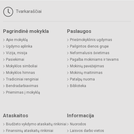
Tvarkaraščiai
Pagrindinė mokykla
Paslaugos
Apie mokyklą
Priešmokyklinis ugdymas
Ugdymo aplinka
Pailgintos dienos grupė
Vizija, misija
Neformalusis švietimas
Pasiekimai
Pagalba mokiniams ir tėvams
Mokyklos simboliai
Mokinių pavėžėjimas
Mokyklos himnas
Mokinių maitinimas
Tradiciniai renginiai
Patalpų nuoma
Bendradarbiavimas
Biblioteka
Priėmimas į mokyklą
Ataskaitos
Informacija
Biudžeto vykdymo ataskaitų rinkiniai
Nuorodos
Finansinių ataskaitų rinkiniai
Laisvos darbo vietos