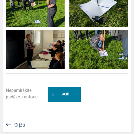
Nepamirškite
0
AČIŪ
padėkoti autoriui
Grįžti