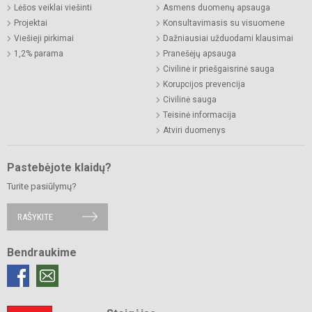
Lėšos veiklai viešinti
Asmens duomenų apsauga
Projektai
Konsultavimasis su visuomene
Viešieji pirkimai
Dažniausiai užduodami klausimai
1,2% parama
Pranešėjų apsauga
Civilinė ir priešgaisrinė sauga
Korupcijos prevencija
Civilinė sauga
Teisinė informacija
Atviri duomenys
Pastebėjote klaidų?
Turite pasiūlymų?
RAŠYKITE
Bendraukime