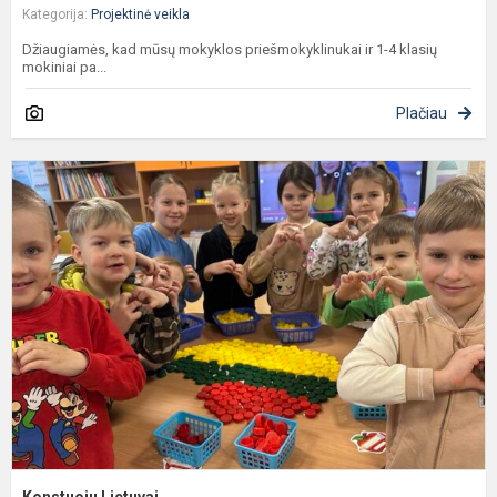
Kategorija:
Projektinė veikla
Džiaugiamės, kad mūsų mokyklos priešmokyklinukai ir 1-4 klasių
mokiniai pa...
Plačiau
K
L
Konstuoju Lietuvai