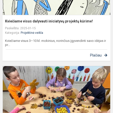
Kviečiame visus dalyvauti iniciatyvų projektų kūrime!
Paskelbta: 2025-01-15
Kategorija:
Projektinė veikla
Kviečiame visus 3–10 kl. mokinius, norinčius įgyvendinti savo idėjas ir
pr...
Plačiau
,
k