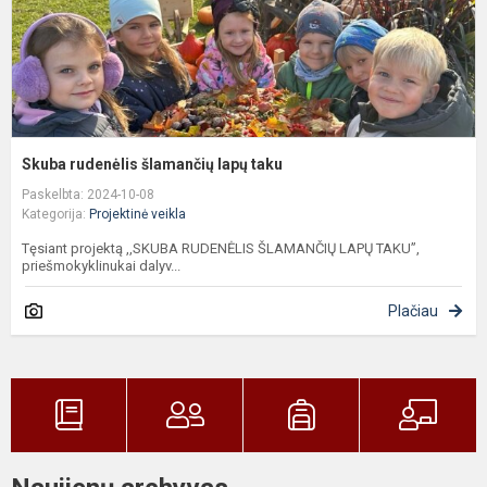
Skuba rudenėlis šlamančių lapų taku
Paskelbta: 2024-10-08
Kategorija:
Projektinė veikla
Tęsiant projektą ,,SKUBA RUDENĖLIS ŠLAMANČIŲ LAPŲ TAKU”,
priešmokyklinukai dalyv...
Plačiau