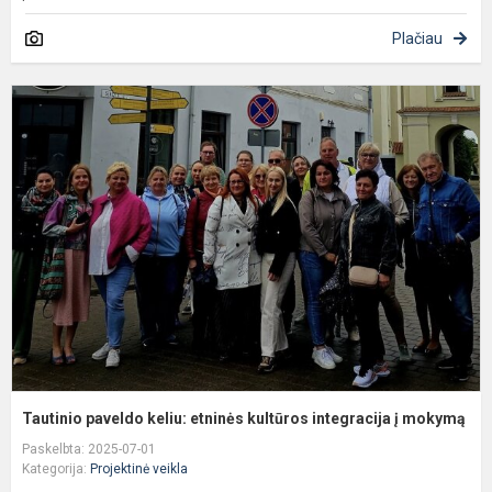
Plačiau
T
p
k
e
k
i
į
m
Tautinio paveldo keliu: etninės kultūros integracija į mokymą
Paskelbta: 2025-07-01
Kategorija:
Projektinė veikla