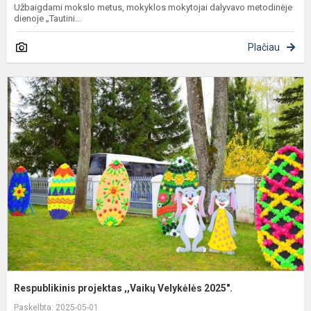
Užbaigdami mokslo metus, mokyklos mokytojai dalyvavo metodinėje
dienoje „Tautini...
Plačiau
R
p
,
V
2
Respublikinis projektas ,,Vaikų Velykėlės 2025".
Paskelbta: 2025-05-01