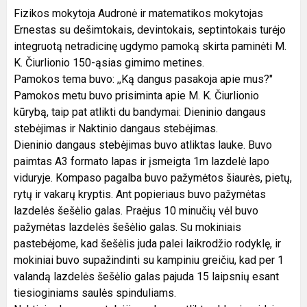
Fizikos mokytoja Audronė ir matematikos mokytojas
Ernestas su dešimtokais, devintokais, septintokais turėjo
integruotą netradicinę ugdymo pamoką skirta paminėti M.
K. Čiurlionio 150-ąsias gimimo metines.
Pamokos tema buvo: ,,Ką dangus pasakoja apie mus?"
Pamokos metu buvo prisiminta apie M. K. Čiurlionio
kūrybą, taip pat atlikti du bandymai: Dieninio dangaus
stebėjimas ir Naktinio dangaus stebėjimas.
Dieninio dangaus stebėjimas buvo atliktas lauke. Buvo
paimtas A3 formato lapas ir įsmeigta 1m lazdelė lapo
viduryje. Kompaso pagalba buvo pažymėtos šiaurės, pietų,
rytų ir vakarų kryptis. Ant popieriaus buvo pažymėtas
lazdelės šešėlio galas. Praėjus 10 minučių vėl buvo
pažymėtas lazdelės šešėlio galas. Su mokiniais
pastebėjome, kad šešėlis juda palei laikrodžio rodyklę, ir
mokiniai buvo supažindinti su kampiniu greičiu, kad per 1
valandą lazdelės šešėlio galas pajuda 15 laipsnių esant
tiesioginiams saulės spinduliams.