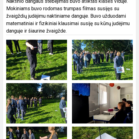
Naktinio dangaus stebėjimas buvo atliktas klasės viduje.
Mokiniams buvo rodomas trumpas filmas susijęs su
žvaigždių judėjimu naktiniame danguje. Buvo užduodami
matematiniai ir fizikiniai klausimai susiję su kūnų judėjimu
danguje ir šiaurine žvaigžde.