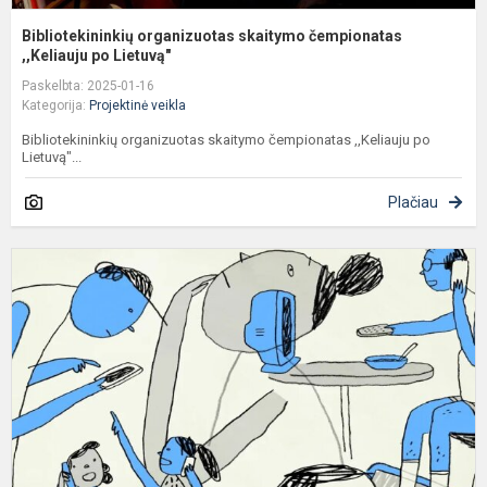
Bibliotekininkių organizuotas skaitymo čempionatas
,,Keliauju po Lietuvą"
Paskelbta: 2025-01-16
Kategorija:
Projektinė veikla
Bibliotekininkių organizuotas skaitymo čempionatas ,,Keliauju po
Lietuvą"...
Plačiau
K
v
d
i
p
k