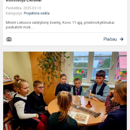
Paskelbta: 2025-03-10
Kategorija:
Projektinė veikla
Minint Lietuvos valstybinę šventę, Kovo 11-ąją, priešmokyklinukai
paskatinti mok...
Plačiau
B
o
s
č
,,