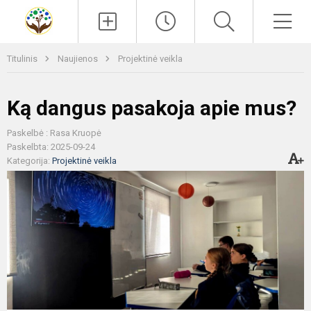
Paieška
Men
Titulinis
Naujienos
Projektinė veikla
Ką dangus pasakoja apie mus?
Paskelbė : Rasa Kruopė
Paskelbta: 2025-09-24
Kategorija:
Projektinė veikla