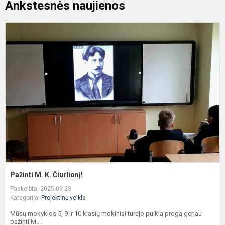
Ankstesnės naujienos
P
M
K
Č
Pažinti M. K. Čiurlionį!
Paskelbta: 2025-09-23
Kategorija:
Projektinė veikla
Mūsų mokyklos 5, 9 ir 10 klasių mokiniai turėjo puikią progą geriau
pažinti M....