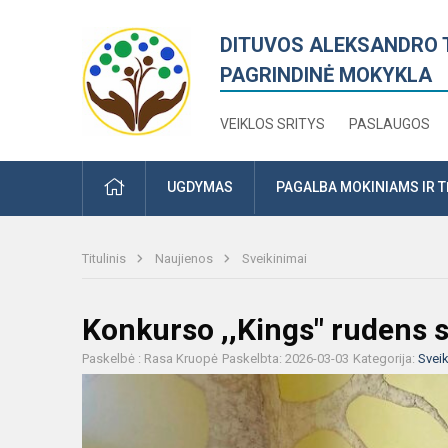
DITUVOS ALEKSANDRO 
PAGRINDINĖ MOKYKLA
VEIKLOS SRITYS
PASLAUGOS
PRADŽIA
UGDYMAS
PAGALBA MOKINIAMS IR 
Titulinis
Naujienos
Sveikinimai
Konkurso ,,Kings" rudens s
Paskelbė : Rasa Kruopė
Paskelbta: 2026-03-03
Kategorija:
Sveik