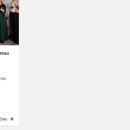
vietos
apdovanojimas
imas
iai,
,
čiau