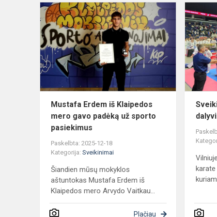
Mustafa
Erdem
iš
Klaipedos
mero
gavo
padėką
už
sporto
Mustafa Erdem iš Klaipedos
Sveik
pasie...
mero gavo padėką už sporto
dalyvi
pasiekimus
Paskelb
Kategor
Paskelbta: 2025-12-18
Kategorija:
Sveikinimai
Vilniu
karate
Šiandien mūsų mokyklos
kuriame
aštuntokas Mustafa Erdem iš
Klaipedos mero Arvydo Vaitkau...
Plačiau