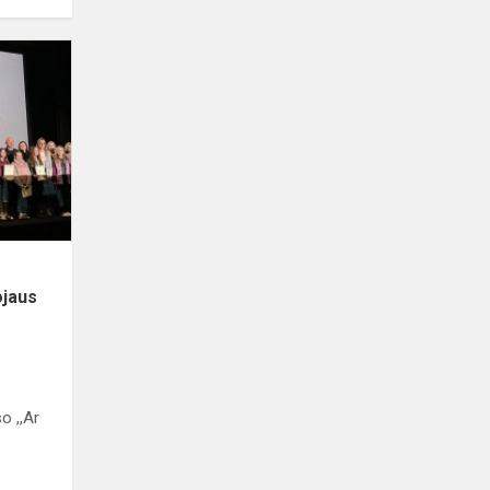
Klaipėdos
r.
tradicinio
konkurso
,,Ar
pažįsti
pavojaus
veid...
ojaus
o ,,Ar