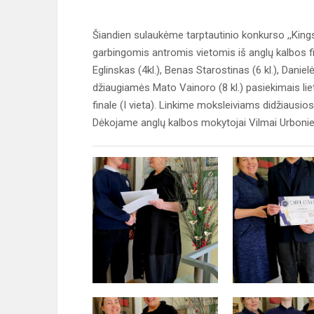
Šiandien sulaukėme tarptautinio konkurso ,,King
garbingomis antromis vietomis iš anglų kalbos fin
Eglinskas (4kl.), Benas Starostinas (6 kl.), Danielė
džiaugiamės Mato Vainoro (8 kl.) pasiekimais lietu
finale (I vieta). Linkime moksleiviams didžiaus
Dėkojame anglų kalbos mokytojai Vilmai Urboniene