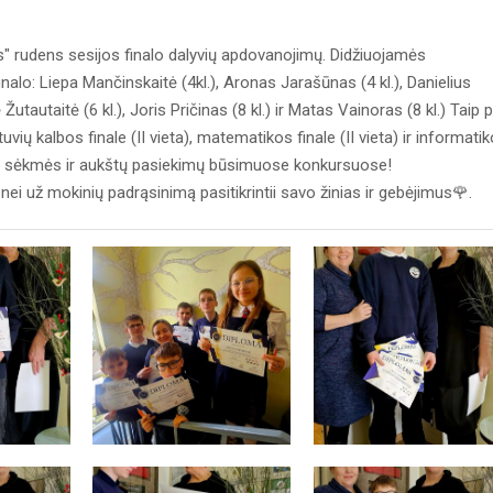
s" rudens sesijos finalo dalyvių apdovanojimų. Didžiuojamės
alo: Liepa Mančinskaitė (4kl.), Aronas Jarašūnas (4 kl.), Danielius
 Žutautaitė (6 kl.), Joris Pričinas (8 kl.) ir Matas Vainoras (8 kl.) Taip 
vių kalbos finale (II vieta), matematikos finale (II vieta) ir informati
ios sėkmės ir aukštų pasiekimų būsimuose konkursuose!
i už mokinių padrąsinimą pasitikrintii savo žinias ir gebėjimus🌹.