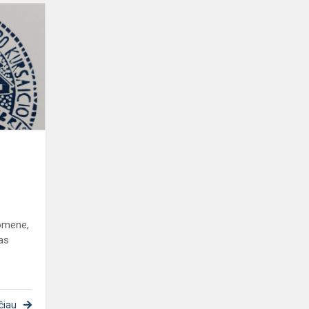
Įkvepiantis
sveikinimas
mokyklos
bendruomenei
omene,
jas
čiau