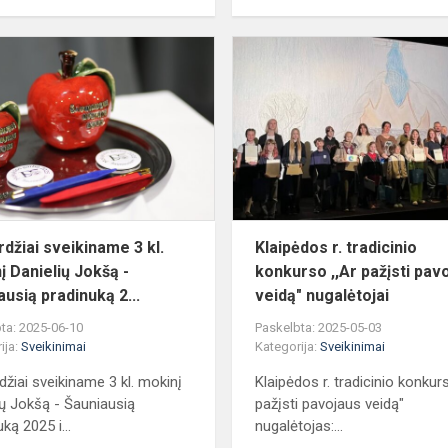
Nuoširdžiai
sveikiname
3
kl.
mokinį
Danielių
Jokšą
-
Šaunia...
rdžiai sveikiname 3 kl.
Klaipėdos r. tradicinio
į Danielių Jokšą -
konkurso ,,Ar pažįsti pav
ausią pradinuką 2...
veidą" nugalėtojai
ta: 2025-06-10
Paskelbta: 2025-05-03
ija:
Sveikinimai
Kategorija:
Sveikinimai
džiai sveikiname 3 kl. mokinį
Klaipėdos r. tradicinio konkurs
ių Jokšą - Šauniausią
pažįsti pavojaus veidą"
ką 2025 i...
nugalėtojas:...