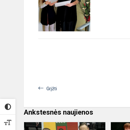
Grįžti
Ankstesnės naujienos
Fausta