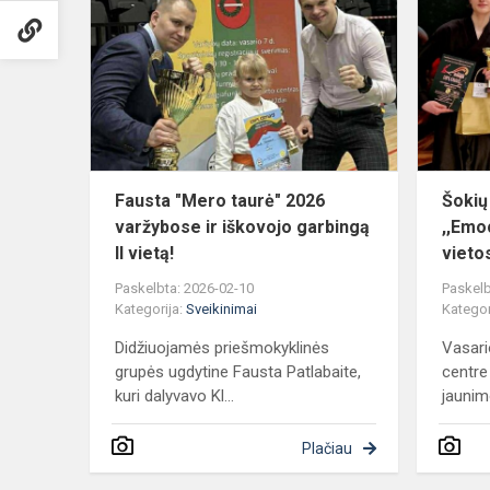
"Mero
taurė"
2026
varžybose
ir
iškovojo
garbingą
II...
Fausta "Mero taurė" 2026
Šokių
varžybose ir iškovojo garbingą
,,Emo
II vietą!
vieto
Paskelbta: 2026-02-10
Paskelb
Kategorija:
Sveikinimai
Kategor
Didžiuojamės priešmokyklinės
Vasari
grupės ugdytine Fausta Patlabaite,
centre 
kuri dalyvavo Kl...
jaunim
Plačiau