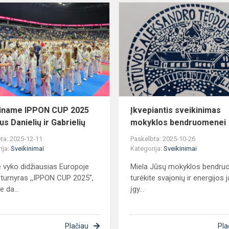
Sveikiname
IPPON
CUP
2025
dalyvius
Danielių
ir
Gabrielių
iname IPPON CUP 2025
Įkvepiantis sveikinimas
us Danielių ir Gabrielių
mokyklos bendruomenei
ta: 2025-12-11
Paskelbta: 2025-10-26
ija:
Sveikinimai
Kategorija:
Sveikinimai
je vyko didžiausias Europoje
Miela Jūsų mokyklos bendru
 turnyras ,,IPPON CUP 2025",
turėkite svajonių ir energijos 
 da...
įgy...
Plačiau
Pla