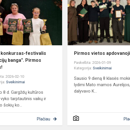
konkursas-
festivalis
,,Emocijų
banga".
Pirmos
vietos!
 konkursas-festivalis
Pirmos vietos apdovanoj
cijų banga". Pirmos
Paskelbta: 2026-01-09
s!
Kategorija:
Sveikinimai
ta: 2026-02-10
Sausio 9 dieną 8 klasės mokin
ija:
Sveikinimai
lydimi Mato mamos Aurelijos
dalyvavo K...
o 8 d. Gargždų kultūros
vyko tarptautinis vaikų ir
o šokių ko...
Plačiau
Pla