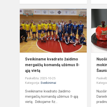
Sveikiname
kvadrato
žaidimo
mergaičių
komandą
užėmus
II-
ąją...
Sveikiname kvadrato žaidimo
Nuoši
mergaičių komandą užėmus II-
mokin
ąją vietą
Šauni
Paskelbta: 2025-10-25
Paskelb
Kategorija:
Sveikinimai
Kategor
Sveikiname kvadrato žaidimo
Nuošir
mergaičių komandą užėmus II-ąją
Daniel
vietą . Dėkojame fiz...
pradinu