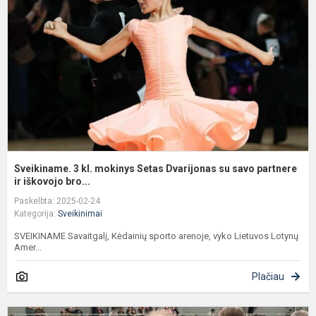
m
S
D
s
s
p
Sveikiname. 3 kl. mokinys Setas Dvarijonas su savo partnere
ir iškovojo bro...
Paskelbta: 2025-02-24
Kategorija:
Sveikinimai
SVEIKINAME Savaitgalį, Kėdainių sporto arenoje, vyko Lietuvos Lotynų
Amer...
Plačiau
S