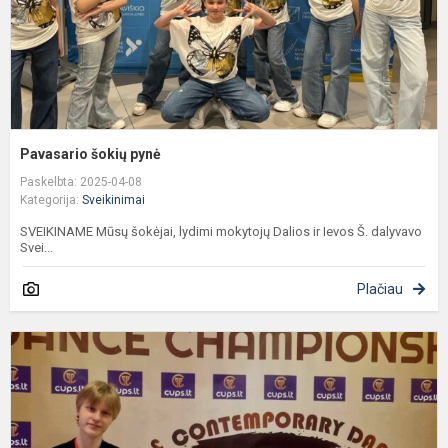
Pavasario šokių pynė
Paskelbta: 2025-04-08
Kategorija:
Sveikinimai
SVEIKINAME Mūsų šokėjai, lydimi mokytojų Dalios ir Ievos Š. dalyvavo
Svei...
Plačiau
L
s
d
ir
c