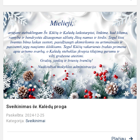
S
š
K
p
Sveikinimas šv. Kalėdų proga
Paskelbta: 2024-12-25
Kategorija:
Sveikinimai
Plačiau