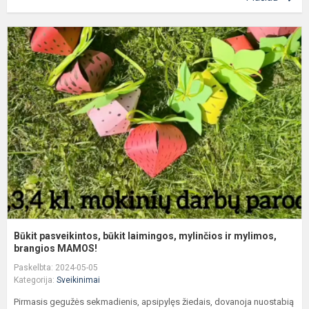
B
p
b
l
m
ir
m
Būkit pasveikintos, būkit laimingos, mylinčios ir mylimos,
brangios MAMOS!
Paskelbta: 2024-05-05
Kategorija:
Sveikinimai
Pirmasis gegužės sekmadienis, apsipylęs žiedais, dovanoja nuostabią