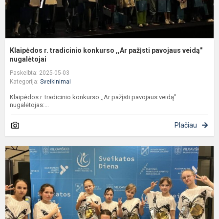
Klaipėdos r. tradicinio konkurso ,,Ar pažįsti pavojaus veidą"
nugalėtojai
Paskelbta: 2025-05-03
Kategorija:
Sveikinimai
Klaipėdos r. tradicinio konkurso ,,Ar pažįsti pavojaus veidą"
nugalėtojas:...
Plačiau
P
š
p