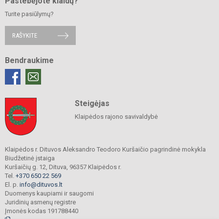
Pastebėjote klaidų?
Turite pasiūlymų?
RAŠYKITE
Bendraukime
Steigėjas
Klaipėdos rajono savivaldybė
Klaipėdos r. Dituvos Aleksandro Teodoro Kuršaičio pagrindinė mokykla
Biudžetinė įstaiga
Kuršaičių g. 12, Dituva, 96357 Klaipėdos r.
Tel.
+370 650 22 569
El. p.
info@dituvos.lt
Duomenys kaupiami ir saugomi
Juridinių asmenų registre
Įmonės kodas 191788440