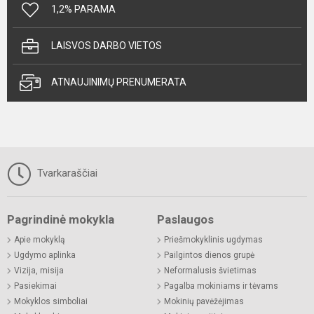
1,2% PARAMA
LAISVOS DARBO VIETOS
ATNAUJINIMŲ PRENUMERATA
Tvarkaraščiai
Pagrindinė mokykla
Paslaugos
Apie mokyklą
Priešmokyklinis ugdymas
Ugdymo aplinka
Pailgintos dienos grupė
Vizija, misija
Neformalusis švietimas
Pasiekimai
Pagalba mokiniams ir tėvams
Mokyklos simboliai
Mokinių pavėžėjimas