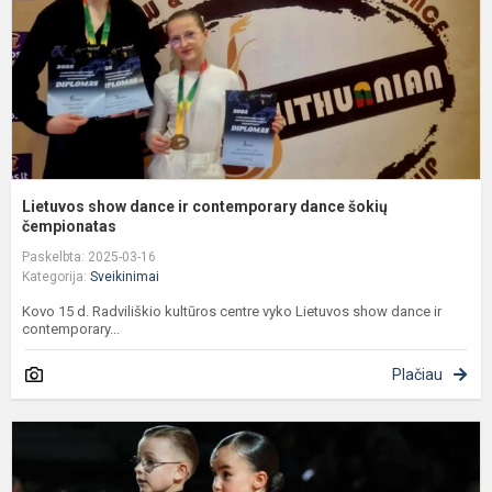
d
š
č
Lietuvos show dance ir contemporary dance šokių
čempionatas
Paskelbta: 2025-03-16
Kategorija:
Sveikinimai
Kovo 15 d. Radviliškio kultūros centre vyko Lietuvos show dance ir
contemporary...
Plačiau
S
3
kl