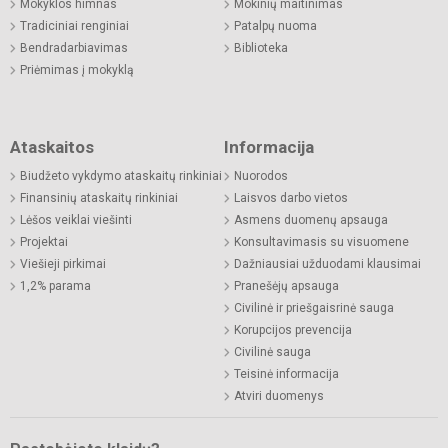
Mokyklos himnas
Mokinių maitinimas
Tradiciniai renginiai
Patalpų nuoma
Bendradarbiavimas
Biblioteka
Priėmimas į mokyklą
Ataskaitos
Informacija
Biudžeto vykdymo ataskaitų rinkiniai
Nuorodos
Finansinių ataskaitų rinkiniai
Laisvos darbo vietos
Lėšos veiklai viešinti
Asmens duomenų apsauga
Projektai
Konsultavimasis su visuomene
Viešieji pirkimai
Dažniausiai užduodami klausimai
1,2% parama
Pranešėjų apsauga
Civilinė ir priešgaisrinė sauga
Korupcijos prevencija
Civilinė sauga
Teisinė informacija
Atviri duomenys