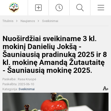
Paieška
Men
Titulinis
Naujienos
Sveikinimai
Nuoširdžiai sveikiname 3 kl.
mokinį Danielių Jokšą -
Šauniausią pradinuką 2025 ir 8
kl. mokinę Amandą Žutautaitę
- Šauniausią mokinę 2025.
Paskelbė : Rasa Kruopė
Paskelbta: 2025-06-10
Kategorija:
Sveikinimai