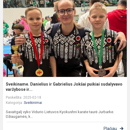
D
ir
G
J
p
s
Sveikiname. Danielius ir Gabrielius Jokšai puikiai sudalyvavo
varžybose ir...
Paskelbta: 2025-02-18
Kategorija:
Sveikinimai
Savaitgalį vyko Vidurio Lietuvos Kyokushni karate taurė Jurbarke.
Džiaugamės, k...
Plačiau