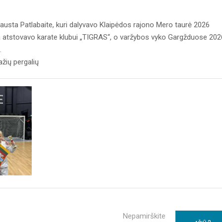
usta Patlabaite, kuri dalyvavo Klaipėdos rajono Mero taurė 2026
sta atstovavo karate klubui „TIGRAS“, o varžybos vyko Gargžduose 202
“.
ražių pergalių
Nepamirškite