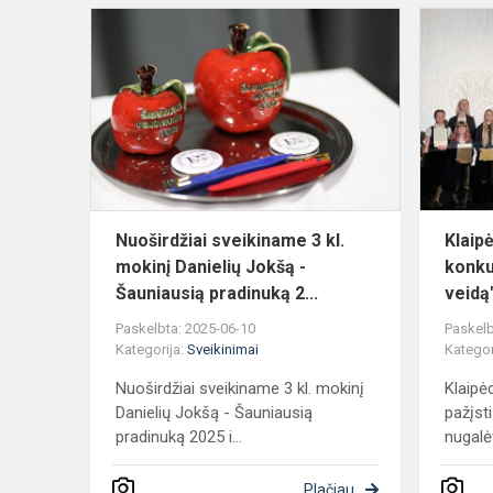
Nuoširdžiai
sveikiname
3
kl.
mokinį
Danielių
Jokšą
-
Šaunia...
Nuoširdžiai sveikiname 3 kl.
Klaipė
mokinį Danielių Jokšą -
konku
Šauniausią pradinuką 2...
veidą
Paskelbta: 2025-06-10
Paskelb
Kategorija:
Sveikinimai
Kategor
Nuoširdžiai sveikiname 3 kl. mokinį
Klaipėd
Danielių Jokšą - Šauniausią
pažįst
pradinuką 2025 i...
nugalėt
Plačiau