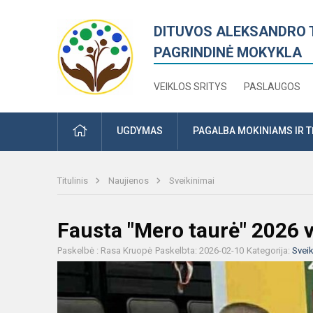
DITUVOS ALEKSANDRO 
PAGRINDINĖ MOKYKLA
VEIKLOS SRITYS
PASLAUGOS
PRADŽIA
UGDYMAS
PAGALBA MOKINIAMS IR 
Titulinis
Naujienos
Sveikinimai
Fausta "Mero taurė" 2026 va
Paskelbė : Rasa Kruopė
Paskelbta: 2026-02-10
Kategorija:
Sveik