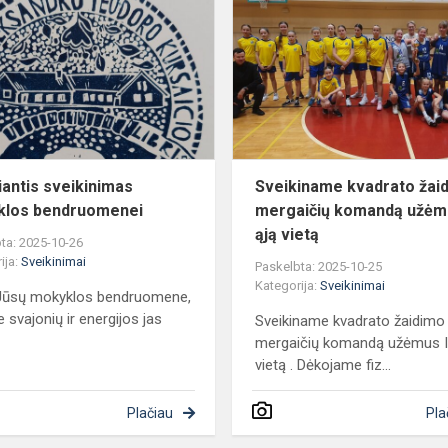
sveikinimas
mokyklos
bendruomenei
iantis sveikinimas
Sveikiname kvadrato žai
klos bendruomenei
mergaičių komandą užėmu
ąją vietą
ta: 2025-10-26
ija:
Sveikinimai
Paskelbta: 2025-10-25
Kategorija:
Sveikinimai
 Jūsų mokyklos bendruomene,
e svajonių ir energijos jas
Sveikiname kvadrato žaidimo
mergaičių komandą užėmus I
vietą . Dėkojame fiz...
Plačiau
Pla