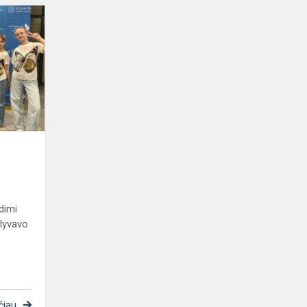
Pavasario
šokių
pynė
dimi
alyvavo
čiau