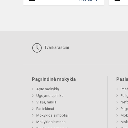
Tvarkaraščiai
Pagrindinė mokykla
Pasl
Apie mokyklą
Prie
Ugdymo aplinka
Pail
Vizija, misija
Nefo
Pasiekimai
Paga
Mokyklos simboliai
Moki
Mokyklos himnas
Moki