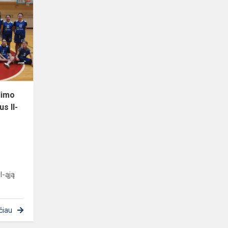
kvadrato
žaidimo
mergaičių
komandą
užėmus
II-
ąją...
dimo
s II-
I-ąją
čiau