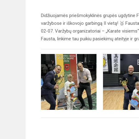
Didžiuojamės priešmokyklinės grupės ugdytine Fa
varžybose ir iškovojo garbingą II vietą! 🥈 Fau
02-07. Varžybų organizatoriai – „Karate visiems
Fausta, linkime tau puikiu pasiekimų ateityje ir g