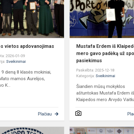
apdovanojimas
s vietos apdovanojimas
Mustafa Erdem iš Klaipe
mero gavo padėką už spo
ta: 2026-01-09
pasiekimus
ija:
Sveikinimai
Paskelbta: 2025-12-18
 9 dieną 8 klasės mokiniai,
Kategorija:
Sveikinimai
 Mato mamos Aurelijos,
o K...
Šiandien mūsų mokyklos
aštuntokas Mustafa Erdem i
Klaipedos mero Arvydo Vaitka
Plačiau
Pla
Įkvepiantis