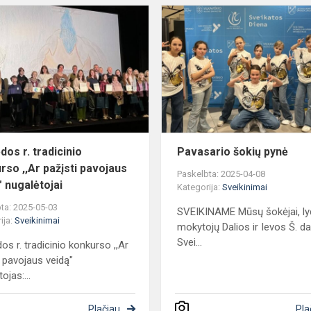
Klaipėdos
r.
tradicinio
konkurso
,,Ar
pažįsti
pavojaus
veid...
dos r. tradicinio
Pavasario šokių pynė
rso ,,Ar pažįsti pavojaus
Paskelbta: 2025-04-08
" nugalėtojai
Kategorija:
Sveikinimai
ta: 2025-05-03
SVEIKINAME Mūsų šokėjai, ly
ija:
Sveikinimai
mokytojų Dalios ir Ievos Š. d
Svei...
os r. tradicinio konkurso ,,Ar
i pavojaus veidą"
ojas:...
Plačiau
Pla