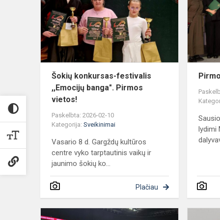
festivalis
,,Emocijų
banga".
Pirmos
vietos!
Šokių konkursas-festivalis
Pirmo
,,Emocijų banga". Pirmos
Paskelb
vietos!
Kategor
Paskelbta: 2026-02-10
Sausio
Kategorija:
Sveikinimai
lydimi
dalyvav
Vasario 8 d. Gargždų kultūros
centre vyko tarptautinis vaikų ir
jaunimo šokių ko...
Plačiau
Sveikiname