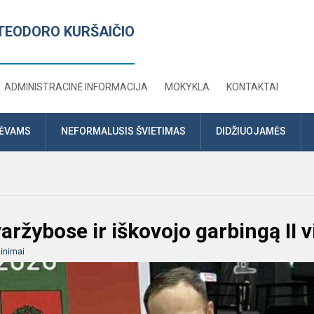
TEODORO KURŠAIČIO
ADMINISTRACINĖ INFORMACIJA
MOKYKLA
KONTAKTAI
TĖVAMS
NEFORMALUSIS ŠVIETIMAS
DIDŽIUOJAMĖS
ržybose ir iškovojo garbingą II v
inimai