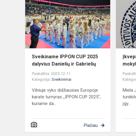
IPPON
CUP
2025
dalyvius
Danielių
ir
Gabrielių
Sveikiname IPPON CUP 2025
Įkvep
dalyvius Danielių ir Gabrielių
moky
Paskelbta: 2025-12-11
Paskelb
Kategorija:
Sveikinimai
Kategor
Vilniuje vyko didžiausias Europoje
Miela
karate turnyras ,,IPPON CUP 2025",
turėkit
kuriame da...
įgy...
Plačiau