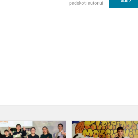
2
AČIŪ
padėkoti autoriui
Pirmos
vietos