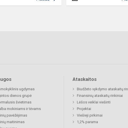
augos
Ataskaitos
šmokyklinis ugdymas
Biudžeto vykdymo ataskaitų rin
gintos dienos grupė
Finansinių ataskaitų rinkiniai
rmalusis švietimas
Lėšos veiklai viešinti
lba mokiniams ir tėvams
Projektai
nių pavėžėjimas
Viešieji pirkimai
nių maitinimas
1,2% parama