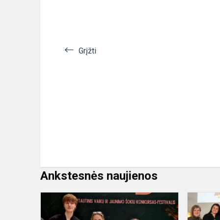
Grįžti
Ankstesnės naujienos
Šokių
konkursas-