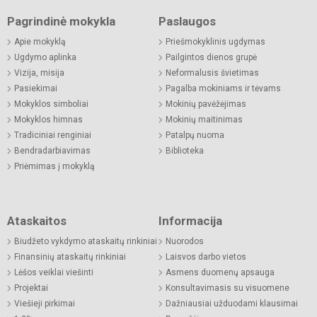
Pagrindinė mokykla
Paslaugos
Apie mokyklą
Priešmokyklinis ugdymas
Ugdymo aplinka
Pailgintos dienos grupė
Vizija, misija
Neformalusis švietimas
Pasiekimai
Pagalba mokiniams ir tėvams
Mokyklos simboliai
Mokinių pavėžėjimas
Mokyklos himnas
Mokinių maitinimas
Tradiciniai renginiai
Patalpų nuoma
Bendradarbiavimas
Biblioteka
Priėmimas į mokyklą
Ataskaitos
Informacija
Biudžeto vykdymo ataskaitų rinkiniai
Nuorodos
Finansinių ataskaitų rinkiniai
Laisvos darbo vietos
Lėšos veiklai viešinti
Asmens duomenų apsauga
Projektai
Konsultavimasis su visuomene
Viešieji pirkimai
Dažniausiai užduodami klausimai