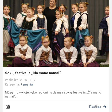
f
„
m
n
Šokių festivalis „Čia mano namai“
Paskelbta: 2025-03-17
Kategorija:
Renginiai
Mūsų mokykloje įvyko regioninis dainų ir šokių festivalis „Čia mano
namai“...
Plačiau