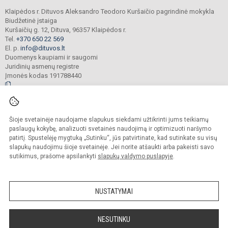
Klaipėdos r. Dituvos Aleksandro Teodoro Kuršaičio pagrindinė mokykla
Biudžetinė įstaiga
Kuršaičių g. 12, Dituva, 96357 Klaipėdos r.
Tel.
+370 650 22 569
El. p.
info@dituvos.lt
Duomenys kaupiami ir saugomi
Juridinių asmenų registre
Įmonės kodas 191788440
© 2024. Klaipėdos r. Dituvos Aleksandro Teodoro Kuršaičio pagrindinė mokykla.
Šioje svetainėje naudojame slapukus siekdami užtikrinti jums teikiamų
Visos teisės saugomos. Kopijuoti turinį be raštiško įstaigos administracijos
sutikimo griežtai draudžiama.
paslaugų kokybę, analizuoti svetainės naudojimą ir optimizuoti naršymo
patirtį. Spustelėję mygtuką „Sutinku“, jūs patvirtinate, kad sutinkate su visų
Prieinamumo paraiška
Slapukų politika
slapukų naudojimu šioje svetainėje. Jei norite atšaukti arba pakeisti savo
sutikimus, prašome apsilankyti
slapukų valdymo puslapyje
.
Sumanus būdas atnaujinti
mokyklos interneto
svetainę
NUSTATYMAI
NESUTINKU