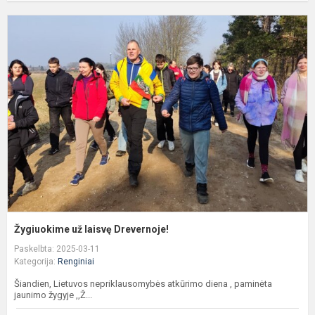
Ž
u
l
D
Žygiuokime už laisvę Drevernoje!
Paskelbta: 2025-03-11
Kategorija:
Renginiai
Šiandien, Lietuvos nepriklausomybės atkūrimo diena , paminėta
jaunimo žygyje ,,Ž...