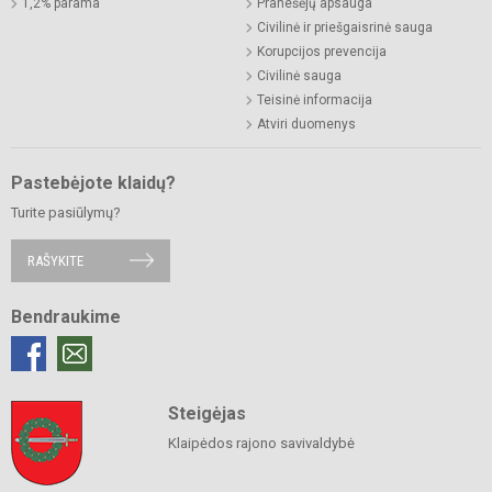
1,2% parama
Pranešėjų apsauga
Civilinė ir priešgaisrinė sauga
Korupcijos prevencija
Civilinė sauga
Teisinė informacija
Atviri duomenys
Pastebėjote klaidų?
Turite pasiūlymų?
RAŠYKITE
Bendraukime
Steigėjas
Klaipėdos rajono savivaldybė