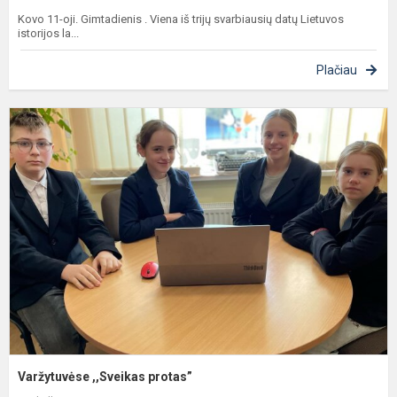
Kovo 11-oji. Gimtadienis . Viena iš trijų svarbiausių datų Lietuvos
istorijos la...
Plačiau
V
,
p
Varžytuvėse ,,Sveikas protas”