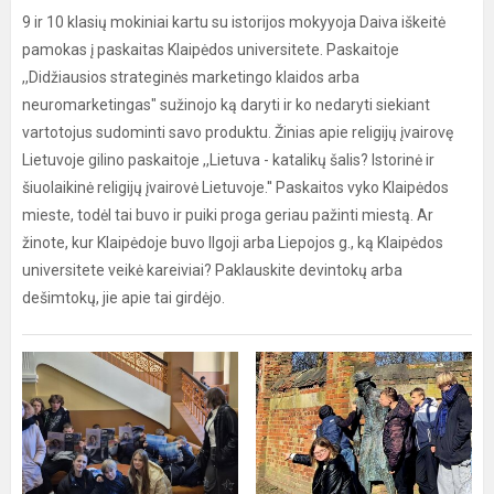
9 ir 10 klasių mokiniai kartu su istorijos mokyyoja Daiva iškeitė
pamokas į paskaitas Klaipėdos universitete. Paskaitoje
,,Didžiausios strateginės marketingo klaidos arba
neuromarketingas" sužinojo ką daryti ir ko nedaryti siekiant
vartotojus sudominti savo produktu. Žinias apie religijų įvairovę
Lietuvoje gilino paskaitoje ,,Lietuva - katalikų šalis? Istorinė ir
šiuolaikinė religijų įvairovė Lietuvoje.'' Paskaitos vyko Klaipėdos
mieste, todėl tai buvo ir puiki proga geriau pažinti miestą. Ar
žinote, kur Klaipėdoje buvo Ilgoji arba Liepojos g., ką Klaipėdos
universitete veikė kareiviai? Paklauskite devintokų arba
dešimtokų, jie apie tai girdėjo.