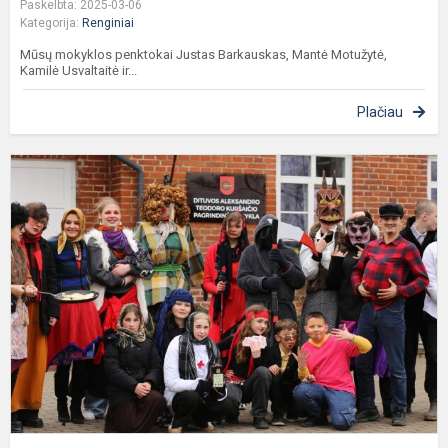
Paskelbta: 2025-03-06
Kategorija:
Renginiai
Mūsų mokyklos penktokai Justas Barkauskas, Mantė Motužytė,
Kamilė Usvaltaitė ir...
Plačiau
U
p
m
m