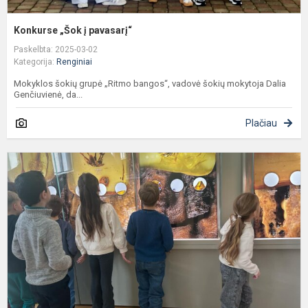
Konkurse „Šok į pavasarį“
Paskelbta: 2025-03-02
Kategorija:
Renginiai
Mokyklos šokių grupė „Ritmo bangos“, vadovė šokių mokytoja Dalia
Genčiuvienė, da...
Plačiau
D
e
"
g
p