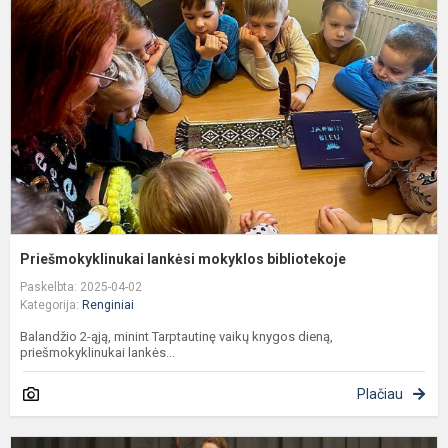
m
b
Priešmokyklinukai lankėsi mokyklos bibliotekoje
Paskelbta: 2025-04-02
Kategorija:
Renginiai
Balandžio 2-ąją, minint Tarptautinę vaikų knygos dieną,
priešmokyklinukai lankės...
Plačiau
Š