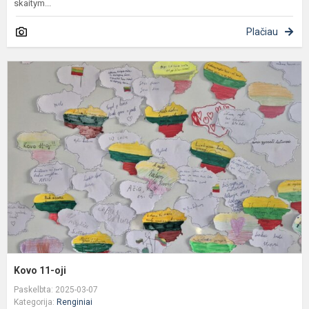
skaitym...
Plačiau
K
1
oj
Kovo 11-oji
Paskelbta: 2025-03-07
Kategorija:
Renginiai