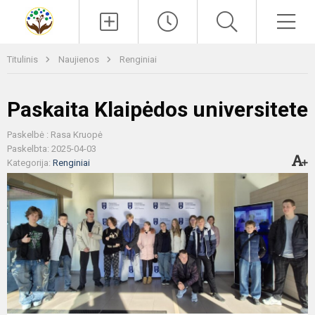
Paieška
Men
Titulinis
Naujienos
Renginiai
Paskaita Klaipėdos universitete
Paskelbė : Rasa Kruopė
Paskelbta: 2025-04-03
Kategorija:
Renginiai