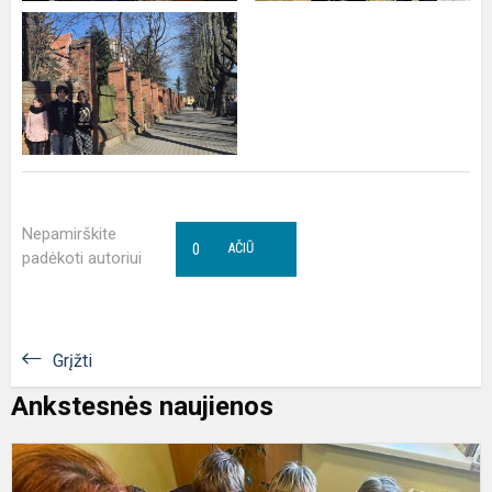
Nepamirškite
0
AČIŪ
padėkoti autoriui
Grįžti
Ankstesnės naujienos
P
l