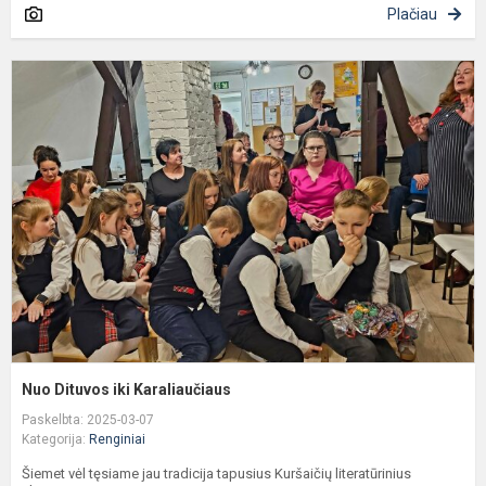
Plačiau
N
D
ik
K
Nuo Dituvos iki Karaliaučiaus
Paskelbta: 2025-03-07
Kategorija:
Renginiai
Šiemet vėl tęsiame jau tradicija tapusius Kuršaičių literatūrinius