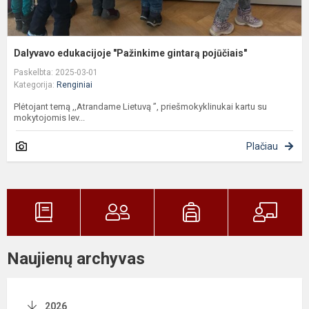
Dalyvavo edukacijoje "Pažinkime gintarą pojūčiais"
Paskelbta: 2025-03-01
Kategorija:
Renginiai
Plėtojant temą ,,Atrandame Lietuvą ”, priešmokyklinukai kartu su
mokytojomis Iev...
Plačiau
Naujienų archyvas
2026