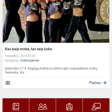
š
Kas kaip moka, tas taip šoka
Paskelbta: 2024-05-06
Kategorija:
Didžiuojamės
Balandžio 27 d. Pagėgių kultūros centre vyko respublikinis šokių
festivalis ,,Ka...
Plačiau