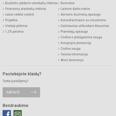
Biudžeto vykdymo ataskaitų rinkiniai
Nuorodos
Finansinių ataskaitų rinkiniai
Laisvos darbo vietos
Lėšos veiklai viešinti
Asmens duomenų apsauga
Projektai
Konsultavimasis su visuomene
Viešieji pirkimai
Dažniausiai užduodami klausimai
1,2% parama
Pranešėjų apsauga
Civilinė ir priešgaisrinė sauga
Korupcijos prevencija
Civilinė sauga
Teisinė informacija
Atviri duomenys
Pastebėjote klaidų?
Turite pasiūlymų?
RAŠYKITE
Bendraukime