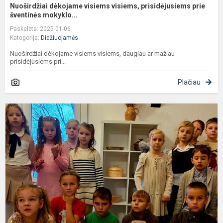
Nuoširdžiai dėkojame visiems visiems, prisidėjusiems prie
šventinės mokyklo...
Paskelbta: 2025-01-06
Kategorija:
Didžiuojamės
Nuoširdžiai dėkojame visiems visiems, daugiau ar mažiau
prisidėjusiems pri...
Plačiau
Ši
d
š
š
❤