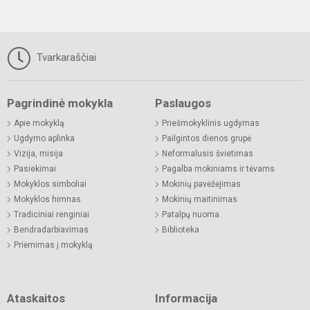
Tvarkaraščiai
Pagrindinė mokykla
Paslaugos
Apie mokyklą
Priešmokyklinis ugdymas
Ugdymo aplinka
Pailgintos dienos grupė
Vizija, misija
Neformalusis švietimas
Pasiekimai
Pagalba mokiniams ir tėvams
Mokyklos simboliai
Mokinių pavėžėjimas
Mokyklos himnas
Mokinių maitinimas
Tradiciniai renginiai
Patalpų nuoma
Bendradarbiavimas
Biblioteka
Priėmimas į mokyklą
Ataskaitos
Informacija