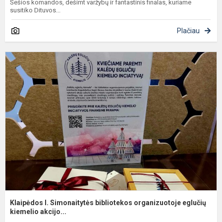
Šešios komandos, dešimt varžybų ir fantastinis finalas, kuriame
susitiko Dituvos...
Plačiau
K
I.
S
b
o
e
Klaipėdos I. Simonaitytės bibliotekos organizuotoje eglučių
kiemelio akcijo...