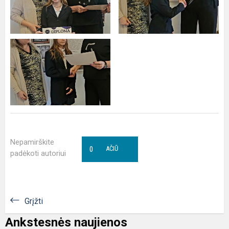
Nepamirškite
0
AČIŪ
padėkoti autoriui
Grįžti
Ankstesnės naujienos