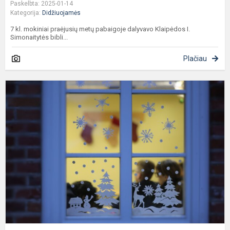
Paskelbta: 2025-01-14
Kategorija:
Didžiuojamės
7 kl. mokiniai praėjusių metų pabaigoje dalyvavo Klaipėdos I.
Simonaitytės bibli...
Plačiau
N
d
v
v
p
p
š.