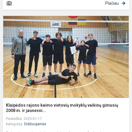
Plačiau
K
r
k
v
m
v
g
2
Klaipėdos rajono kaimo vietovių mokyklų vaikinų gimusių
2008 m. ir jaunesni...
Paskelbta: 2025-01-17
Kategorija:
Didžiuojamės