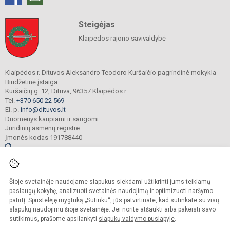
Steigėjas
Klaipėdos rajono savivaldybė
Klaipėdos r. Dituvos Aleksandro Teodoro Kuršaičio pagrindinė mokykla
Biudžetinė įstaiga
Kuršaičių g. 12, Dituva, 96357 Klaipėdos r.
Tel.
+370 650 22 569
El. p.
info@dituvos.lt
Duomenys kaupiami ir saugomi
Juridinių asmenų registre
Įmonės kodas 191788440
© 2024. Klaipėdos r. Dituvos Aleksandro Teodoro Kuršaičio pagrindinė mokykla.
Šioje svetainėje naudojame slapukus siekdami užtikrinti jums teikiamų
Visos teisės saugomos. Kopijuoti turinį be raštiško įstaigos administracijos
sutikimo griežtai draudžiama.
paslaugų kokybę, analizuoti svetainės naudojimą ir optimizuoti naršymo
patirtį. Spustelėję mygtuką „Sutinku“, jūs patvirtinate, kad sutinkate su visų
Prieinamumo paraiška
Slapukų politika
slapukų naudojimu šioje svetainėje. Jei norite atšaukti arba pakeisti savo
sutikimus, prašome apsilankyti
slapukų valdymo puslapyje
.
Sumanus būdas atnaujinti
mokyklos interneto