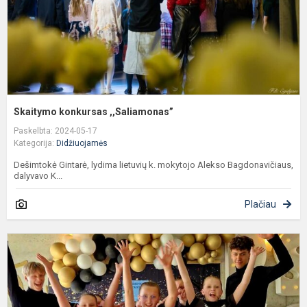
Skaitymo konkursas ,,Saliamonas”
Paskelbta: 2024-05-17
Kategorija:
Didžiuojamės
Dešimtokė Gintarė, lydima lietuvių k. mokytojo Alekso Bagdonavičiaus,
dalyvavo K...
Plačiau
K
k
m
t
t