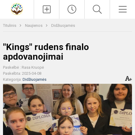
Paieška
Men
Titulinis
Naujienos
Didžiuojamės
"Kings" rudens finalo
apdovanojimai
Paskelbė : Rasa Kruopė
Paskelbta: 2025-04-08
Kategorija:
Didžiuojamės