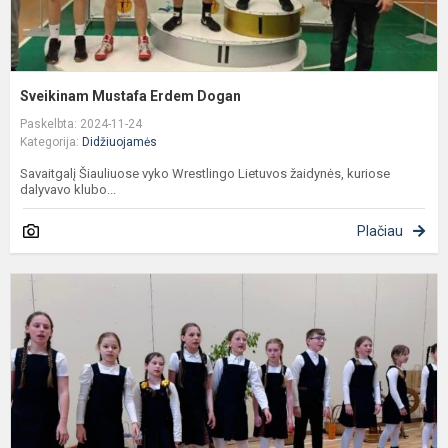
Sveikinam Mustafa Erdem Dogan
Paskelbta: 2024-11-24
Kategorija:
Didžiuojamės
Savaitgalį Šiauliuose vyko Wrestlingo Lietuvos žaidynės, kuriose
dalyvavo klubo...
Plačiau
Ž
t
m