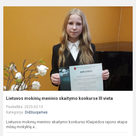
L
m
m
s
k
II
v
Lietuvos mokinių meninio skaitymo konkurse III vieta
Paskelbta: 2025-02-10
Kategorija:
Didžiuojamės
Lietuvos mokinių meninio skaitymo konkurso Klaipėdos rajono etape
mūsų mokyklą a...