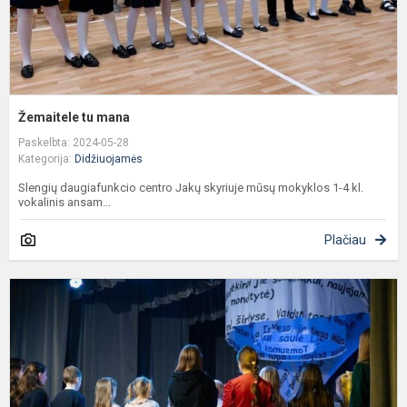
Žemaitele tu mana
Paskelbta: 2024-05-28
Kategorija:
Didžiuojamės
Slengių daugiafunkcio centro Jakų skyriuje mūsų mokyklos 1-4 kl.
vokalinis ansam...
Plačiau
S
k
,