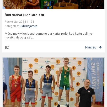
Šilti darbai šildo širdis ❤️
Paskelbta: 2024-11-24
Kategorija:
Didžiuojamės
Mūsų mokyklos bendruomenė dar kartą įrodė, kad kartu galime
nuveikti daug gražių...
Plačiau
S
M
E
D