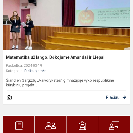
ir
L
Matematika už lango. Dėkojame Amandai ir Liepai
Paskelbta: 2024-03-19
Kategorija:
Didžiuojamės
Šiandien Gargždų ,,Vaivorykštės” gimnazijoje vyko respublikinė
kūrybinių projekt...
Plačiau