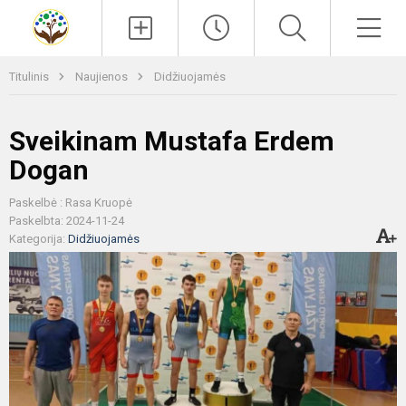
Paieška
Men
Titulinis
Naujienos
Didžiuojamės
Sveikinam Mustafa Erdem
Dogan
Paskelbė : Rasa Kruopė
Paskelbta: 2024-11-24
Kategorija:
Didžiuojamės