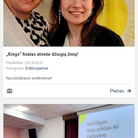
„Kings” finalas atnešė džiugią žinią!
Paskelbta: 2024-05-01
Kategorija:
Didžiuojamės
Nuoširdžiausi sveikinimai!
Plačiau
M
u
l
D
A