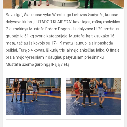
Savaitgalį Šiauliuose vyko Wrestlingo Lietuvos žaidynės, kuriose
dalyvavo klubo ,,LUTADOR KLAIPĖDA" kovotojas, mūsų mokyklos
7 kl. mokinys Mustafa Erdem Dogan. Jis dalyvavo U-20 amžiaus
grupėje iki 61 kg svorio kategorijoje. Mustafai ką tik sukako 16
metų, tačiau jis kovojo su 17- 19 metų jaunuoliais ir pasirodė
puikiai. Turėjo 4 kovas, iš kurių tris laimėjo anksčiau laiko. O finale
pralaimėjo vyresniam ir daugiau patyrusiam priešininkui.
Mustafa užėmė garbingą II-ąją vietą