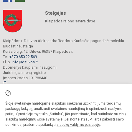
Steigėjas
Klaipėdos rajono savivaldybė
Klaipėdos r. Dituvos Aleksandro Teodoro Kuršaičio pagrindinė mokykla
Biudžetinė įstaiga
Kuršaičių g. 12, Dituva, 96357 Klaipėdos r.
Tel.
+370 650 22 569
El. p.
info@dituvos.lt
Duomenys kaupiami ir saugomi
Juridinių asmenų registre
Įmonės kodas 191788440
© 2024. Klaipėdos r. Dituvos Aleksandro Teodoro Kuršaičio pagrindinė mokykla.
Šioje svetainėje naudojame slapukus siekdami užtikrinti jums teikiamų
Visos teisės saugomos. Kopijuoti turinį be raštiško įstaigos administracijos
sutikimo griežtai draudžiama.
paslaugų kokybę, analizuoti svetainės naudojimą ir optimizuoti naršymo
patirtį. Spustelėję mygtuką „Sutinku“, jūs patvirtinate, kad sutinkate su visų
Prieinamumo paraiška
Slapukų politika
slapukų naudojimu šioje svetainėje. Jei norite atšaukti arba pakeisti savo
sutikimus, prašome apsilankyti
slapukų valdymo puslapyje
.
Sumanus būdas atnaujinti
mokyklos interneto