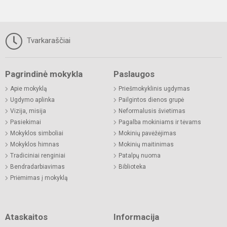
Tvarkaraščiai
Pagrindinė mokykla
Paslaugos
Apie mokyklą
Priešmokyklinis ugdymas
Ugdymo aplinka
Pailgintos dienos grupė
Vizija, misija
Neformalusis švietimas
Pasiekimai
Pagalba mokiniams ir tėvams
Mokyklos simboliai
Mokinių pavėžėjimas
Mokyklos himnas
Mokinių maitinimas
Tradiciniai renginiai
Patalpų nuoma
Bendradarbiavimas
Biblioteka
Priėmimas į mokyklą
Ataskaitos
Informacija