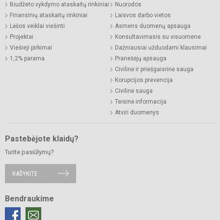
Biudžeto vykdymo ataskaitų rinkiniai
Nuorodos
Finansinių ataskaitų rinkiniai
Laisvos darbo vietos
Lėšos veiklai viešinti
Asmens duomenų apsauga
Projektai
Konsultavimasis su visuomene
Viešieji pirkimai
Dažniausiai užduodami klausimai
1,2% parama
Pranešėjų apsauga
Civilinė ir priešgaisrinė sauga
Korupcijos prevencija
Civilinė sauga
Teisinė informacija
Atviri duomenys
Pastebėjote klaidų?
Turite pasiūlymų?
RAŠYKITE
Bendraukime