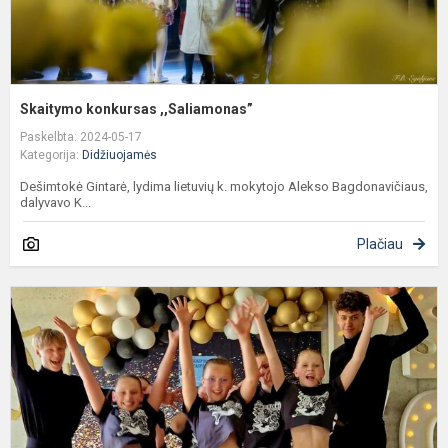
Skaitymo konkursas ,,Saliamonas”
Paskelbta: 2024-05-17
Kategorija:
Didžiuojamės
Dešimtokė Gintarė, lydima lietuvių k. mokytojo Alekso Bagdonavičiaus,
dalyvavo K...
Plačiau
K
k
m
t
t
š