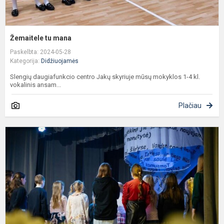
Žemaitele tu mana
Paskelbta: 2024-05-28
Kategorija:
Didžiuojamės
Slengių daugiafunkcio centro Jakų skyriuje mūsų mokyklos 1-4 kl.
vokalinis ansam...
Plačiau
S
k
,