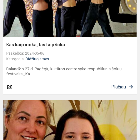
Kas kaip moka, tas taip šoka
Paskelbta: 2024-05-06
Kategorija:
Didžiuojamės
Balandžio 27 d. Pagėgių kultūros centre vyko respublikinis šokių
festivalis ,,Ka...
Plačiau
„
f
a
d
ž