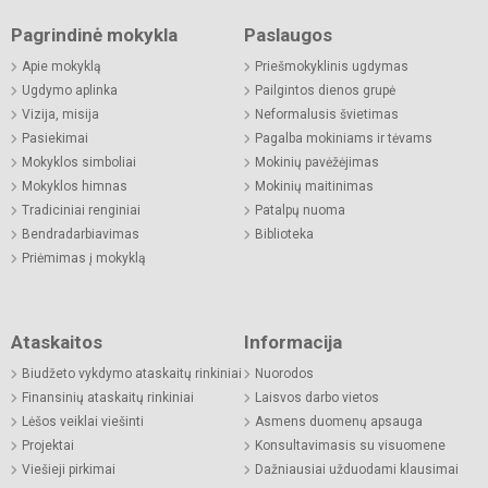
Pagrindinė mokykla
Paslaugos
Apie mokyklą
Priešmokyklinis ugdymas
Ugdymo aplinka
Pailgintos dienos grupė
Vizija, misija
Neformalusis švietimas
Pasiekimai
Pagalba mokiniams ir tėvams
Mokyklos simboliai
Mokinių pavėžėjimas
Mokyklos himnas
Mokinių maitinimas
Tradiciniai renginiai
Patalpų nuoma
Bendradarbiavimas
Biblioteka
Priėmimas į mokyklą
Ataskaitos
Informacija
Biudžeto vykdymo ataskaitų rinkiniai
Nuorodos
Finansinių ataskaitų rinkiniai
Laisvos darbo vietos
Lėšos veiklai viešinti
Asmens duomenų apsauga
Projektai
Konsultavimasis su visuomene
Viešieji pirkimai
Dažniausiai užduodami klausimai