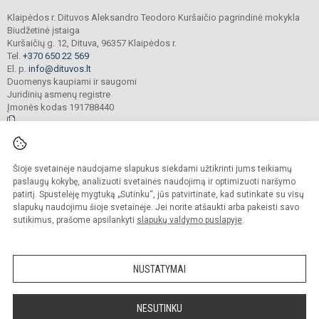
Klaipėdos r. Dituvos Aleksandro Teodoro Kuršaičio pagrindinė mokykla
Biudžetinė įstaiga
Kuršaičių g. 12, Dituva, 96357 Klaipėdos r.
Tel.
+370 650 22 569
El. p.
info@dituvos.lt
Duomenys kaupiami ir saugomi
Juridinių asmenų registre
Įmonės kodas 191788440
© 2024. Klaipėdos r. Dituvos Aleksandro Teodoro Kuršaičio pagrindinė mokykla.
Šioje svetainėje naudojame slapukus siekdami užtikrinti jums teikiamų
Visos teisės saugomos. Kopijuoti turinį be raštiško įstaigos administracijos
sutikimo griežtai draudžiama.
paslaugų kokybę, analizuoti svetainės naudojimą ir optimizuoti naršymo
patirtį. Spustelėję mygtuką „Sutinku“, jūs patvirtinate, kad sutinkate su visų
Prieinamumo paraiška
Slapukų politika
slapukų naudojimu šioje svetainėje. Jei norite atšaukti arba pakeisti savo
sutikimus, prašome apsilankyti
slapukų valdymo puslapyje
.
Sumanus būdas atnaujinti
mokyklos interneto
svetainę
NUSTATYMAI
NESUTINKU