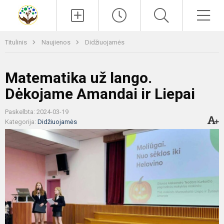
Paieška
Men
Titulinis
Naujienos
Didžiuojamės
Matematika už lango.
Dėkojame Amandai ir Liepai
Paskelbta: 2024-03-19
Kategorija:
Didžiuojamės