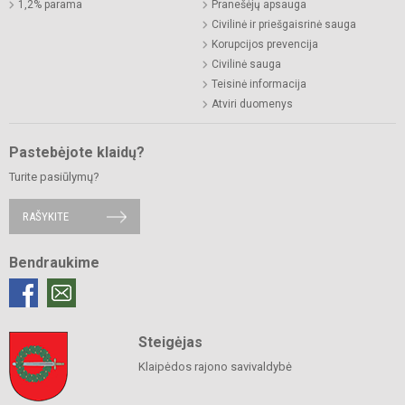
1,2% parama
Pranešėjų apsauga
Civilinė ir priešgaisrinė sauga
Korupcijos prevencija
Civilinė sauga
Teisinė informacija
Atviri duomenys
Pastebėjote klaidų?
Turite pasiūlymų?
RAŠYKITE
Bendraukime
Steigėjas
Klaipėdos rajono savivaldybė