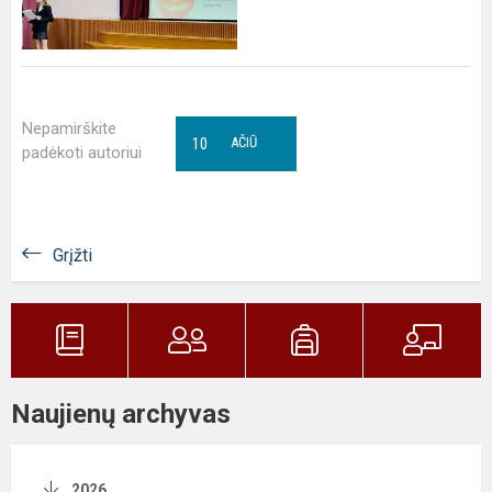
Nepamirškite
10
AČIŪ
padėkoti autoriui
Grįžti
Naujienų archyvas
2026