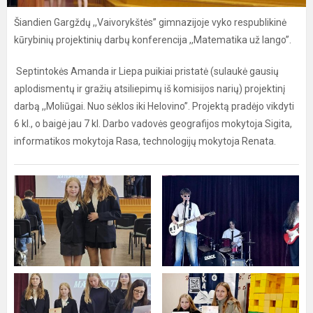
Šiandien Gargždų ,,Vaivorykštės” gimnazijoje vyko respublikinė
kūrybinių projektinių darbų konferencija ,,Matematika už lango”.
Septintokės Amanda ir Liepa puikiai pristatė (sulaukė gausių
aplodismentų ir gražių atsiliepimų iš komisijos narių) projektinį
darbą ,,Moliūgai. Nuo sėklos iki Helovino”. Projektą pradėjo vikdyti
6 kl., o baigė jau 7 kl. Darbo vadovės geografijos mokytoja Sigita,
informatikos mokytoja Rasa, technologijų mokytoja Renata.