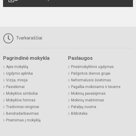
Tvarkaraščiai
Pagrindinė mokykla
Paslaugos
Apie mokyklą
Priešmokyklinis ugdymas
Ugdymo aplinka
Pailgintos dienos grupė
Vizija, misija
Neformalusis švietimas
Pasiekimai
Pagalba mokiniams ir tėvams
Mokyklos simboliai
Mokinių pavėžėjimas
Mokyklos himnas
Mokinių maitinimas
Tradiciniai renginiai
Patalpų nuoma
Bendradarbiavimas
Biblioteka
Priėmimas į mokyklą