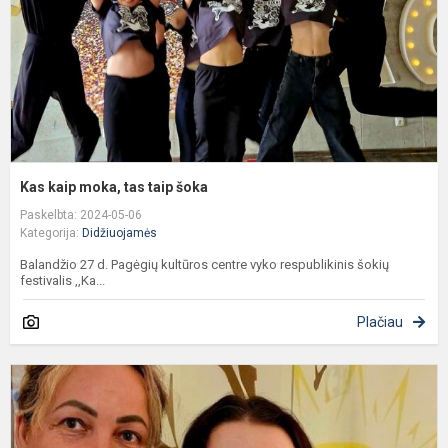
š
Kas kaip moka, tas taip šoka
Paskelbta: 2024-05-06
Kategorija:
Didžiuojamės
Balandžio 27 d. Pagėgių kultūros centre vyko respublikinis šokių
festivalis ,,Ka...
Plačiau
„
f
a
d