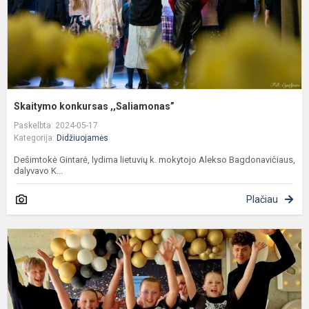
Skaitymo konkursas ,,Saliamonas”
Paskelbta: 2024-05-17
Kategorija:
Didžiuojamės
Dešimtokė Gintarė, lydima lietuvių k. mokytojo Alekso Bagdonavičiaus,
dalyvavo K...
Plačiau
K
k
m
t
t