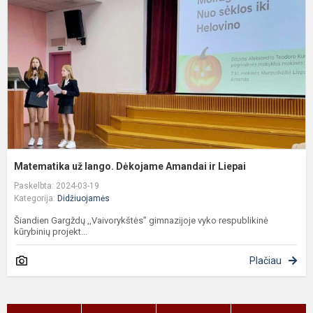
D
A
ir
L
Matematika už lango. Dėkojame Amandai ir Liepai
Paskelbta: 2024-03-19
Kategorija:
Didžiuojamės
Šiandien Gargždų ,,Vaivorykštės” gimnazijoje vyko respublikinė
kūrybinių projekt...
Plačiau