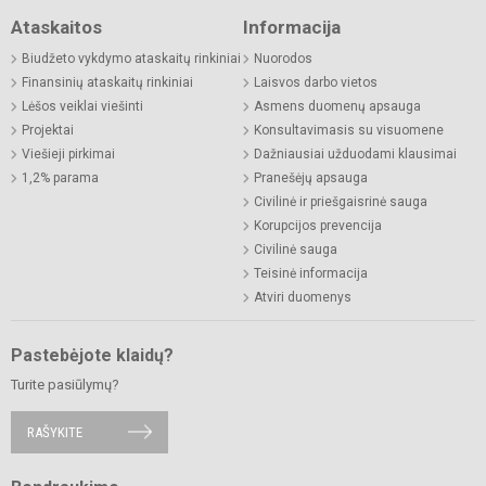
Ataskaitos
Informacija
Biudžeto vykdymo ataskaitų rinkiniai
Nuorodos
Finansinių ataskaitų rinkiniai
Laisvos darbo vietos
Lėšos veiklai viešinti
Asmens duomenų apsauga
Projektai
Konsultavimasis su visuomene
Viešieji pirkimai
Dažniausiai užduodami klausimai
1,2% parama
Pranešėjų apsauga
Civilinė ir priešgaisrinė sauga
Korupcijos prevencija
Civilinė sauga
Teisinė informacija
Atviri duomenys
Pastebėjote klaidų?
Turite pasiūlymų?
RAŠYKITE