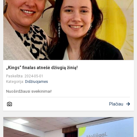
ž
„Kings” finalas atnešė džiugią žinią!
Paskelbta: 2024-05-01
Kategorija:
Didžiuojamės
Nuoširdžiausi sveikinimai!
Plačiau
M
u
l