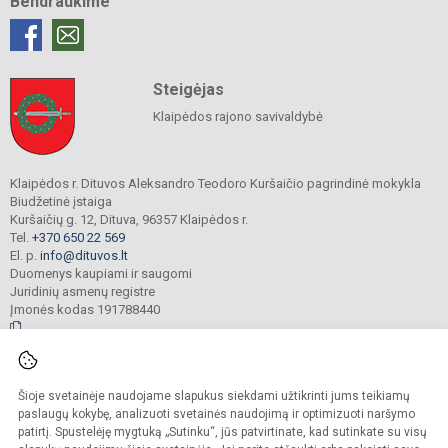
Bendraukime
Steigėjas
Klaipėdos rajono savivaldybė
Klaipėdos r. Dituvos Aleksandro Teodoro Kuršaičio pagrindinė mokykla
Biudžetinė įstaiga
Kuršaičių g. 12, Dituva, 96357 Klaipėdos r.
Tel.
+370 650 22 569
El. p.
info@dituvos.lt
Duomenys kaupiami ir saugomi
Juridinių asmenų registre
Įmonės kodas 191788440
© 2024. Klaipėdos r. Dituvos Aleksandro Teodoro Kuršaičio pagrindinė mokykla.
Šioje svetainėje naudojame slapukus siekdami užtikrinti jums teikiamų
Visos teisės saugomos. Kopijuoti turinį be raštiško įstaigos administracijos
sutikimo griežtai draudžiama.
paslaugų kokybę, analizuoti svetainės naudojimą ir optimizuoti naršymo
patirtį. Spustelėję mygtuką „Sutinku“, jūs patvirtinate, kad sutinkate su visų
Prieinamumo paraiška
Slapukų politika