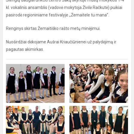
Slengių daugiafunkcio centro Jakų skyriuje mūsų mokyklos 1-4
kl. vokalinis ansamblis (vadovė mokytoja Živilė Račkutė) puikiai
pasirodė regioniniame festivalyje ,,Žemaitele tu mana”.
Renginys skirtas Žemaitiško rašto metų minėjimui.
Nuoširdžiai dėkojame Aušrai Kriaučiūnienei už palydėjimą ir
pagautas akimirkas.