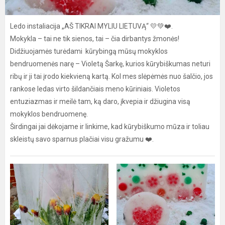
Ledo instaliacija „AŠ TIKRAI MYLIU LIETUVĄ“ 💛💚❤️.
Mokykla – tai ne tik sienos, tai – čia dirbantys žmonės!
Didžiuojamės turėdami kūrybingą mūsų mokyklos
bendruomenės narę – Violetą Šarkę, kurios kūrybiškumas neturi
ribų ir ji tai įrodo kiekvieną kartą. Kol mes slėpėmės nuo šalčio, jos
rankose ledas virto šildančiais meno kūriniais. Violetos
entuziazmas ir meilė tam, ką daro, įkvepia ir džiugina visą
mokyklos bendruomenę.
Širdingai jai dėkojame ir linkime, kad kūrybiškumo mūza ir toliau
skleistų savo sparnus plačiai visu gražumu ❤️.