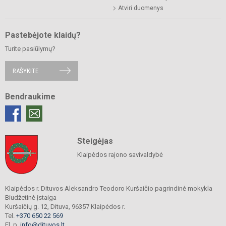
Atviri duomenys
Pastebėjote klaidų?
Turite pasiūlymų?
RAŠYKITE
Bendraukime
Steigėjas
Klaipėdos rajono savivaldybė
Klaipėdos r. Dituvos Aleksandro Teodoro Kuršaičio pagrindinė mokykla
Biudžetinė įstaiga
Kuršaičių g. 12, Dituva, 96357 Klaipėdos r.
Tel.
+370 650 22 569
El. p.
info@dituvos.lt