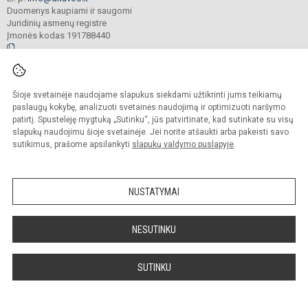
Duomenys kaupiami ir saugomi
Juridinių asmenų registre
Įmonės kodas 191788440
© 2024. Klaipėdos r. Dituvos Aleksandro Teodoro Kuršaičio pagrindinė mokykla.
Šioje svetainėje naudojame slapukus siekdami užtikrinti jums teikiamų
Visos teisės saugomos. Kopijuoti turinį be raštiško įstaigos administracijos
sutikimo griežtai draudžiama.
paslaugų kokybę, analizuoti svetainės naudojimą ir optimizuoti naršymo
patirtį. Spustelėję mygtuką „Sutinku“, jūs patvirtinate, kad sutinkate su visų
Prieinamumo paraiška
Slapukų politika
slapukų naudojimu šioje svetainėje. Jei norite atšaukti arba pakeisti savo
sutikimus, prašome apsilankyti
slapukų valdymo puslapyje
.
Sumanus būdas atnaujinti
mokyklos interneto
svetainę
NUSTATYMAI
NESUTINKU
SUTINKU