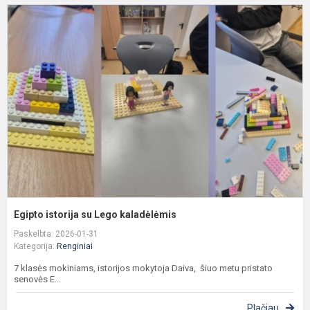
E
i
s
L
k
Egipto istorija su Lego kaladėlėmis
Paskelbta: 2026-01-31
Kategorija:
Renginiai
7 klasės mokiniams, istorijos mokytoja Daiva, šiuo metu pristato
senovės E...
Plačiau