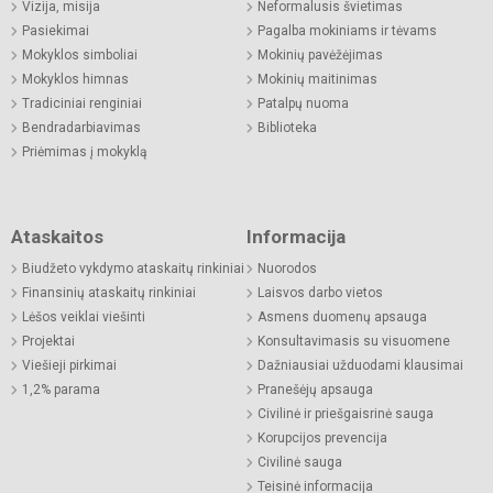
Vizija, misija
Neformalusis švietimas
Pasiekimai
Pagalba mokiniams ir tėvams
Mokyklos simboliai
Mokinių pavėžėjimas
Mokyklos himnas
Mokinių maitinimas
Tradiciniai renginiai
Patalpų nuoma
Bendradarbiavimas
Biblioteka
Priėmimas į mokyklą
Ataskaitos
Informacija
Biudžeto vykdymo ataskaitų rinkiniai
Nuorodos
Finansinių ataskaitų rinkiniai
Laisvos darbo vietos
Lėšos veiklai viešinti
Asmens duomenų apsauga
Projektai
Konsultavimasis su visuomene
Viešieji pirkimai
Dažniausiai užduodami klausimai
1,2% parama
Pranešėjų apsauga
Civilinė ir priešgaisrinė sauga
Korupcijos prevencija
Civilinė sauga
Teisinė informacija