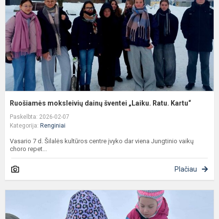
„
R
K
Ruošiamės moksleivių dainų šventei „Laiku. Ratu. Kartu“
Paskelbta: 2026-02-07
Kategorija:
Renginiai
Vasario 7 d. Šilalės kultūros centre įvyko dar viena Jungtinio vaikų
choro repet...
Plačiau
P
e
v