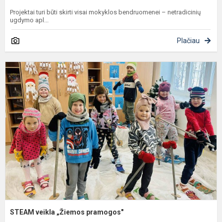
Projektai turi būti skirti visai mokyklos bendruomenei – netradicinių
ugdymo apl...
Plačiau
S
v
„
p
STEAM veikla „Žiemos pramogos"