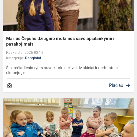
p
Marius Čepulis džiugino mokinius savo apsilankymu ir
pasakojimais
Paskelbta: 2026-02-12
Kategorija:
Renginiai
Šis trečiadienio rytas buvo kitoks nei visi. Mokiniai ir darbuotojai
skubėjo į m...
Plačiau
K
p
š