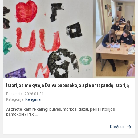
m
D
p
a
a
i
Istorijos mokytoja Daiva papasakojo apie antspaudų istoriją
Paskelbta: 2026-01-31
Kategorija:
Renginiai
Ar žinote, kam reikalingi bulvės, morkos, dažai, peilis istorijos
pamokoje? Pakl...
Plačiau