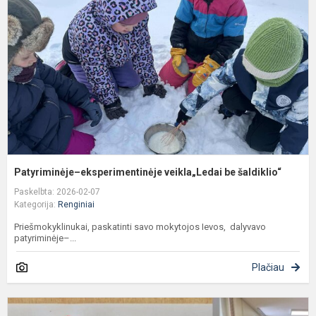
b
š
Patyriminėje–eksperimentinėje veikla„Ledai be šaldiklio“
Paskelbta: 2026-02-07
Kategorija:
Renginiai
Priešmokyklinukai, paskatinti savo mokytojos Ievos, dalyvavo
patyriminėje–...
Plačiau
I