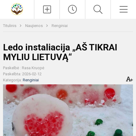
Paieška
Men
Titulinis
Naujienos
Renginiai
Ledo instaliacija „AŠ TIKRAI
MYLIU LIETUVĄ“
Paskelbė : Rasa Kruopė
Paskelbta: 2026-02-12
Kategorija:
Renginiai