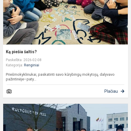
Ką piešia šaltis?
Paskelbta: 2026-02-08
Kategorija:
Renginiai
Priešmokyklinukai, paskatinti savo kūrybingų mokytojų, dalyvavo
pažintinėje–paty...
Plačiau
R
m
d
š