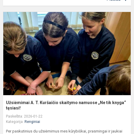
U
A
T.
K
s
n
„
t
k
Užsiėmimai A. T. Kuršaičio skaitymo namuose „Ne tik knyga“
tęsiasi!
Paskelbta: 2026-01-22
Kategorija:
Renginiai
Per paskutinius du užsiėmimus mes kūrybiškai, prasmingai ir jaukiai