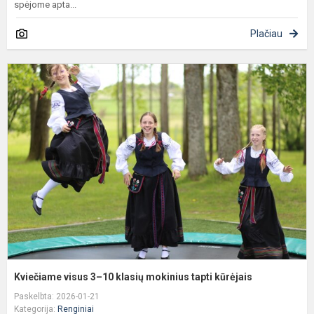
spėjome apta...
Plačiau
K
v
3
1
k
m
t
k
Kviečiame visus 3–10 klasių mokinius tapti kūrėjais
Paskelbta: 2026-01-21
Kategorija:
Renginiai