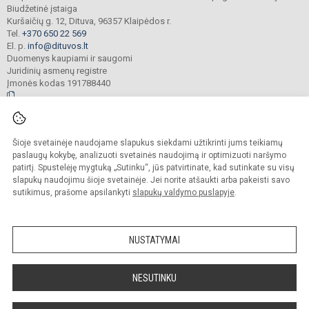
Biudžetinė įstaiga
Kuršaičių g. 12, Dituva, 96357 Klaipėdos r.
Tel.
+370 650 22 569
El. p.
info@dituvos.lt
Duomenys kaupiami ir saugomi
Juridinių asmenų registre
Įmonės kodas 191788440
© 2024. Klaipėdos r. Dituvos Aleksandro Teodoro Kuršaičio pagrindinė mokykla.
Šioje svetainėje naudojame slapukus siekdami užtikrinti jums teikiamų
Visos teisės saugomos. Kopijuoti turinį be raštiško įstaigos administracijos
sutikimo griežtai draudžiama.
paslaugų kokybę, analizuoti svetainės naudojimą ir optimizuoti naršymo
patirtį. Spustelėję mygtuką „Sutinku“, jūs patvirtinate, kad sutinkate su visų
Prieinamumo paraiška
Slapukų politika
slapukų naudojimu šioje svetainėje. Jei norite atšaukti arba pakeisti savo
sutikimus, prašome apsilankyti
slapukų valdymo puslapyje
.
Sumanus būdas atnaujinti
mokyklos interneto
svetainę
NUSTATYMAI
NESUTINKU