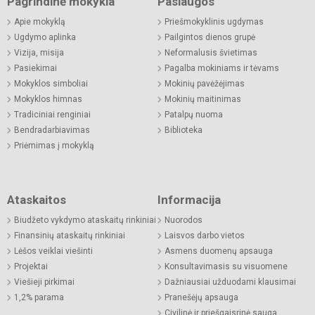
Pagrindinė mokykla
Paslaugos
Apie mokyklą
Priešmokyklinis ugdymas
Ugdymo aplinka
Pailgintos dienos grupė
Vizija, misija
Neformalusis švietimas
Pasiekimai
Pagalba mokiniams ir tėvams
Mokyklos simboliai
Mokinių pavėžėjimas
Mokyklos himnas
Mokinių maitinimas
Tradiciniai renginiai
Patalpų nuoma
Bendradarbiavimas
Biblioteka
Priėmimas į mokyklą
Ataskaitos
Informacija
Biudžeto vykdymo ataskaitų rinkiniai
Nuorodos
Finansinių ataskaitų rinkiniai
Laisvos darbo vietos
Lėšos veiklai viešinti
Asmens duomenų apsauga
Projektai
Konsultavimasis su visuomene
Viešieji pirkimai
Dažniausiai užduodami klausimai
1,2% parama
Pranešėjų apsauga
Civilinė ir priešgaisrinė sauga