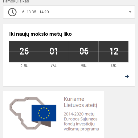
Pamokų laikas
6.
13.35—14.20
Iki naujų mokslo metų liko
26
01
06
12
DIEN.
VAL.
MIN.
SEK.