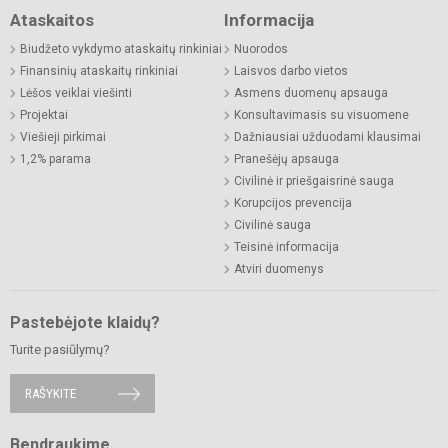
Ataskaitos
Informacija
Biudžeto vykdymo ataskaitų rinkiniai
Nuorodos
Finansinių ataskaitų rinkiniai
Laisvos darbo vietos
Lėšos veiklai viešinti
Asmens duomenų apsauga
Projektai
Konsultavimasis su visuomene
Viešieji pirkimai
Dažniausiai užduodami klausimai
1,2% parama
Pranešėjų apsauga
Civilinė ir priešgaisrinė sauga
Korupcijos prevencija
Civilinė sauga
Teisinė informacija
Atviri duomenys
Pastebėjote klaidų?
Turite pasiūlymų?
RAŠYKITE
Bendraukime