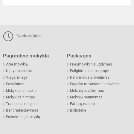
Tvarkaraščiai
Pagrindinė mokykla
Paslaugos
Apie mokyklą
Priešmokyklinis ugdymas
Ugdymo aplinka
Pailgintos dienos grupė
Vizija, misija
Neformalusis švietimas
Pasiekimai
Pagalba mokiniams ir tėvams
Mokyklos simboliai
Mokinių pavėžėjimas
Mokyklos himnas
Mokinių maitinimas
Tradiciniai renginiai
Patalpų nuoma
Bendradarbiavimas
Biblioteka
Priėmimas į mokyklą