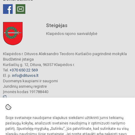
Steigėjas
Klaipėdos rajono savivaldybė
Klaipėdos r. Dituvos Aleksandro Teodoro Kuršaičio pagrindinė mokykla
Biudžetinė įstaiga
Kuršaičių g. 12, Dituva, 96357 Klaipėdos r.
Tel.
+370 650 22 569
El. p.
info@dituvos.lt
Duomenys kaupiami ir saugomi
Juridinių asmenų registre
Įmonės kodas 191788440
© 2024. Klaipėdos r. Dituvos Aleksandro Teodoro Kuršaičio pagrindinė mokykla.
Šioje svetainėje naudojame slapukus siekdami užtikrinti jums teikiamų
Visos teisės saugomos. Kopijuoti turinį be raštiško įstaigos administracijos
sutikimo griežtai draudžiama.
paslaugų kokybę, analizuoti svetainės naudojimą ir optimizuoti naršymo
patirtį. Spustelėję mygtuką „Sutinku“, jūs patvirtinate, kad sutinkate su visų
Prieinamumo paraiška
Slapukų politika
slapukų naudojimu šioje svetainėje. Jei norite atšaukti arba pakeisti savo