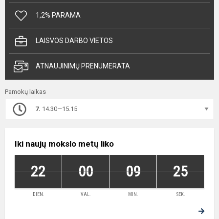
1,2% PARAMA
LAISVOS DARBO VIETOS
ATNAUJINIMŲ PRENUMERATA
Pamokų laikas
7.
14.30—15.15
Iki naujų mokslo metų liko
22
00
09
24
DIEN.
VAL.
MIN.
SEK.