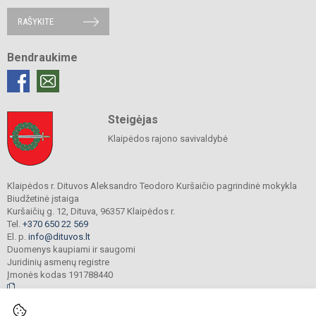
RAŠYKITE
Bendraukime
Steigėjas
Klaipėdos rajono savivaldybė
Klaipėdos r. Dituvos Aleksandro Teodoro Kuršaičio pagrindinė mokykla
Biudžetinė įstaiga
Kuršaičių g. 12, Dituva, 96357 Klaipėdos r.
Tel.
+370 650 22 569
El. p.
info@dituvos.lt
Duomenys kaupiami ir saugomi
Juridinių asmenų registre
Įmonės kodas 191788440