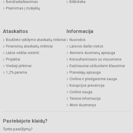
Bendradarbiavimas
Biblioteka
Priėmimas į mokyklą
Ataskaitos
Informacija
Biudžeto vykdymo ataskaitų rinkiniai
Nuorodos
Finansinių ataskaitų rinkiniai
Laisvos darbo vietos
Lėšos veiklai viešinti
Asmens duomenų apsauga
Projektai
Konsultavimasis su visuomene
Viešieji pirkimai
Dažniausiai užduodami klausimai
1,2% parama
Pranešėjų apsauga
Civilinė ir priešgaisrinė sauga
Korupcijos prevencija
Civilinė sauga
Teisinė informacija
Atviri duomenys
Pastebėjote klaidų?
Turite pasiūlymų?