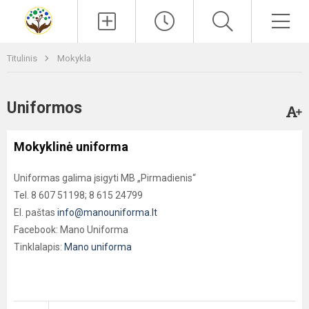
Paieška
Men
Titulinis
Mokykla
Uniformos
Mokyklinė uniforma
Uniformas galima įsigyti MB „Pirmadienis“
Tel. 8 607 51198; 8 615 24799
El. paštas
info@manouniforma.lt
Facebook: Mano Uniforma
Tinklalapis:
Mano uniforma