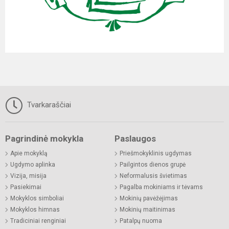
Tvarkaraščiai
Pagrindinė mokykla
Paslaugos
Apie mokyklą
Priešmokyklinis ugdymas
Ugdymo aplinka
Pailgintos dienos grupė
Vizija, misija
Neformalusis švietimas
Pasiekimai
Pagalba mokiniams ir tėvams
Mokyklos simboliai
Mokinių pavėžėjimas
Mokyklos himnas
Mokinių maitinimas
Tradiciniai renginiai
Patalpų nuoma