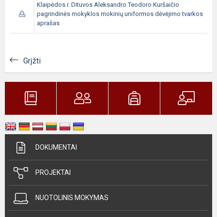
Klaipėdos r. Dituvos Aleksandro Teodoro Kuršaičio
pagrindinės mokyklos mokinių uniformos dėvėjimo tvarkos
aprašas
Grįžti
DOKUMENTAI
PROJEKTAI
NUOTOLINIS MOKYMAS