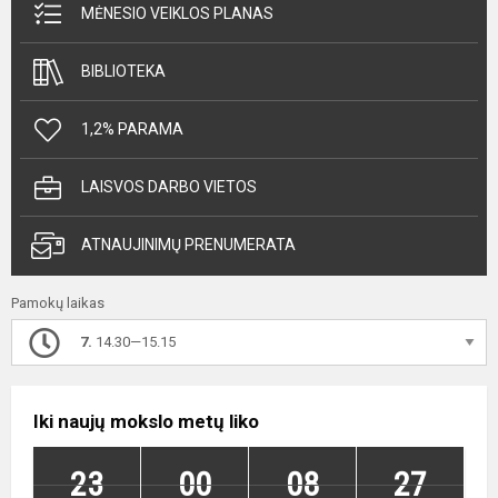
MĖNESIO VEIKLOS PLANAS
BIBLIOTEKA
1,2% PARAMA
LAISVOS DARBO VIETOS
ATNAUJINIMŲ PRENUMERATA
Pamokų laikas
7.
14.30—15.15
Iki naujų mokslo metų liko
23
00
08
26